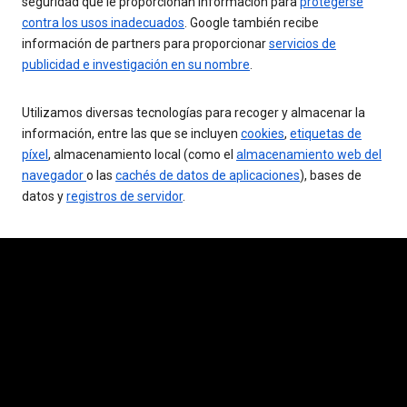
seguridad que le proporcionan información para
protegerse
contra los usos inadecuados
. Google también recibe
información de partners para proporcionar
servicios de
publicidad e investigación en su nombre
.
Utilizamos diversas tecnologías para recoger y almacenar la
información, entre las que se incluyen
cookies
,
etiquetas de
píxel
, almacenamiento local (como el
almacenamiento web del
navegador
o las
cachés de datos de aplicaciones
), bases de
datos y
registros de servidor
.