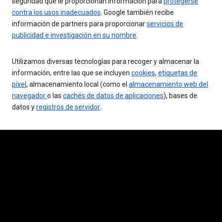
seguridad que le proporcionan información para
protegerse
contra los usos inadecuados
. Google también recibe
información de partners para proporcionar
servicios de
publicidad e investigación en su nombre
.
Utilizamos diversas tecnologías para recoger y almacenar la
información, entre las que se incluyen
cookies
,
etiquetas de
píxel
, almacenamiento local (como el
almacenamiento web del
navegador
o las
cachés de datos de aplicaciones
), bases de
datos y
registros de servidor
.