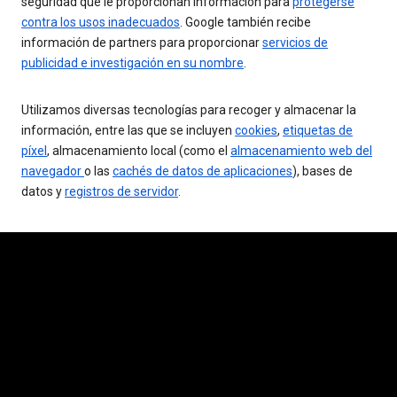
seguridad que le proporcionan información para
protegerse
contra los usos inadecuados
. Google también recibe
información de partners para proporcionar
servicios de
publicidad e investigación en su nombre
.
Utilizamos diversas tecnologías para recoger y almacenar la
información, entre las que se incluyen
cookies
,
etiquetas de
píxel
, almacenamiento local (como el
almacenamiento web del
navegador
o las
cachés de datos de aplicaciones
), bases de
datos y
registros de servidor
.