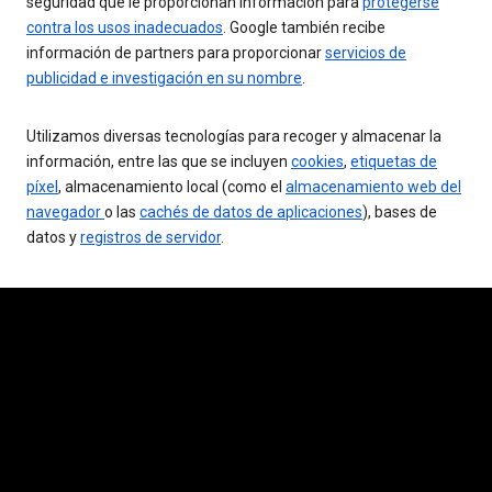
seguridad que le proporcionan información para
protegerse
contra los usos inadecuados
. Google también recibe
información de partners para proporcionar
servicios de
publicidad e investigación en su nombre
.
Utilizamos diversas tecnologías para recoger y almacenar la
información, entre las que se incluyen
cookies
,
etiquetas de
píxel
, almacenamiento local (como el
almacenamiento web del
navegador
o las
cachés de datos de aplicaciones
), bases de
datos y
registros de servidor
.