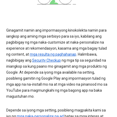
Ginagamit namin ang impormasyong kinokolekta namin para
iangkop ang aming mga serbisyo para sa iyo, kabilang ang
pagbibigay ng mga naka-customize at naka-personalize na
experience at rekomendasyon, kasama ang mga bagay tulad
ng content, at
mga resulta ng paghahanap
. Halimbawa,
nagbibigay ang
Security Checkup
ng mga tip sa seguridad na
iniangkop sa kung paano mo ginagamit ang mga produkto ng
Google. At depende sa iyong mga available na setting,
posibleng gamitin ng Google Play ang impormasyon tulad ng
mga app na na-install mo na at mga video na pinanood mo sa
YouTube para magmungkahi ng mga bagong app na baka
magustuhan mo.
Depende sa iyong mga setting, posibleng magpakita kami sa
iyo ng
mga naka-personalize na ad
batay sa mga interes at