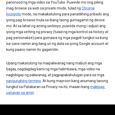
panonood ng mga video sa YouTube. Puwede mo ring piliing
mag-browse sa web sa private mode, tulad ng
Chrome
Incognito
mode, na makakatulong para panatilihing pribado ang
iyong pag-browse mula sa ibang taong gumagamit ng device
mo. At sa lahat ng aming serbisyo, puwede mong i-adjust ang
iyong mga setting ng privacy (tulad ng mga kontrol sa history at
pag-personalize) para gumawa ng mga pagpili tungkol sa kung
ise-save namin ang ilang uri ng data sa iyong Google account at
kung paano namin ito gagamitin.
Upang makatulong na maipaliwanag nang mabuti ang mga
bagay, nagdagdag kami ng mga halimbawa, mga video na
nagbibigay ng paliwanag, at pagpapakahulugan para sa mga
pangunahing termino
. At kung mayroon kang anumang tanong
tungkol sa Patakaran sa Privacy na ito, maaari kang
makipag-
ugnayan sa amin
.