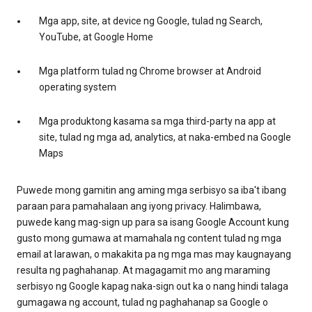
Mga app, site, at device ng Google, tulad ng Search,
YouTube, at Google Home
Mga platform tulad ng Chrome browser at Android
operating system
Mga produktong kasama sa mga third-party na app at
site, tulad ng mga ad, analytics, at naka-embed na Google
Maps
Puwede mong gamitin ang aming mga serbisyo sa iba't ibang
paraan para pamahalaan ang iyong privacy. Halimbawa,
puwede kang mag-sign up para sa isang Google Account kung
gusto mong gumawa at mamahala ng content tulad ng mga
email at larawan, o makakita pa ng mga mas may kaugnayang
resulta ng paghahanap. At magagamit mo ang maraming
serbisyo ng Google kapag naka-sign out ka o nang hindi talaga
gumagawa ng account, tulad ng paghahanap sa Google o