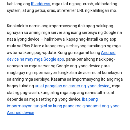
kabilang ang
IP address
, mga ulat ng pag-crash, aktibidad ng
system, at ang petsa, oras, at referrer URL ng kahilingan mo.
Kinokolekta namin ang impormasyong ito kapag nakikipag-
ugnayan sa aming mga server ang isang serbisyo ng Google na
nasa iyong device — halimbawa, kapag nag-install ka ng app
mula sa Play Store o kapag may serbisyong tumitingin ng mga
awtomatikong pag-update. Kung gumagamit ka ng
Android
device na may mga Google app
, pana-panahong nakikipag-
ugnayan sa mga server ng Google ang iyong device para
magbigay ng impormasyon tungkol sa device mo at koneksyon
sa aming mga serbisyo. Kasama sa impormasyong ito ang mga
bagay tulad ng
uri at pangalan ng carrier ng iyong device,
, mga
ulat ng pag-crash, kung aling mga app ang na-install mo, at
depende sa mga setting ng iyong device,
iba pang
impormasyon tungkol sa kung paano mo ginagamit ang iyong
Android device
.