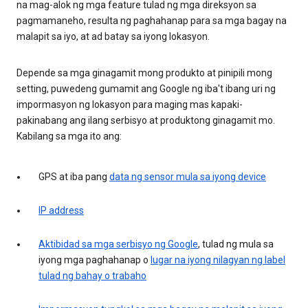
na mag-alok ng mga feature tulad ng mga direksyon sa
pagmamaneho, resulta ng paghahanap para sa mga bagay na
malapit sa iyo, at ad batay sa iyong lokasyon.
Depende sa mga ginagamit mong produkto at pinipili mong
setting, puwedeng gumamit ang Google ng iba't ibang uri ng
impormasyon ng lokasyon para maging mas kapaki-
pakinabang ang ilang serbisyo at produktong ginagamit mo.
Kabilang sa mga ito ang:
GPS at iba pang
data ng sensor mula sa iyong device
IP address
Aktibidad sa mga serbisyo ng Google
, tulad ng mula sa
iyong mga paghahanap o
lugar na iyong nilagyan ng label
tulad ng bahay o trabaho