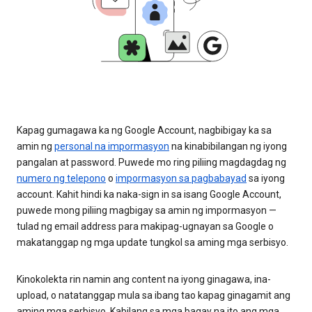
Kapag gumagawa ka ng Google Account, nagbibigay ka sa
amin ng
personal na impormasyon
na kinabibilangan ng iyong
pangalan at password. Puwede mo ring piliing magdagdag ng
numero ng telepono
o
impormasyon sa pagbabayad
sa iyong
account. Kahit hindi ka naka-sign in sa isang Google Account,
puwede mong piliing magbigay sa amin ng impormasyon —
tulad ng email address para makipag-ugnayan sa Google o
makatanggap ng mga update tungkol sa aming mga serbisyo.
Kinokolekta rin namin ang content na iyong ginagawa, ina-
upload, o natatanggap mula sa ibang tao kapag ginagamit ang
aming mga serbisyo. Kabilang sa mga bagay na ito ang mga