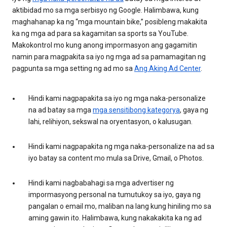
aktibidad mo sa mga serbisyo ng Google. Halimbawa, kung
maghahanap ka ng “mga mountain bike,” posibleng makakita
ka ng mga ad para sa kagamitan sa sports sa YouTube.
Makokontrol mo kung anong impormasyon ang gagamitin
namin para magpakita sa iyo ng mga ad sa pamamagitan ng
pagpunta sa mga setting ng ad mo sa
Ang Aking Ad Center
.
Hindi kami nagpapakita sa iyo ng mga naka-personalize
na ad batay sa mga
mga sensitibong kategorya
, gaya ng
lahi, relihiyon, sekswal na oryentasyon, o kalusugan.
Hindi kami nagpapakita ng mga naka-personalize na ad sa
iyo batay sa content mo mula sa Drive, Gmail, o Photos.
Hindi kami nagbabahagi sa mga advertiser ng
impormasyong personal na tumutukoy sa iyo, gaya ng
pangalan o email mo, maliban na lang kung hiniling mo sa
aming gawin ito. Halimbawa, kung nakakakita ka ng ad