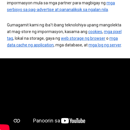
impormasyon mula sa mga partner para magbigay ng
mga
serbisyo sa pag-advertise at pananaliksik sa ngalan nila
.
Gumagamit kami ng iba't ibang teknolohiya upang mangolekta
at mag-store ng impormasyon, kasama ang
cookies
,
mga pixel
tag
, lokal na storage, gaya ng
web storage ng browser
o
mga
data cache ng application
, mga database, at
mga log ng server
.