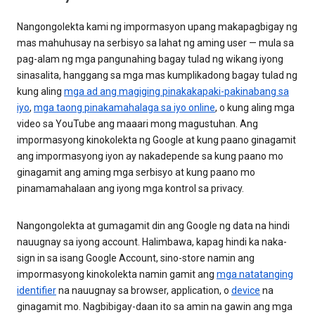
Nangongolekta kami ng impormasyon upang makapagbigay ng
mas mahuhusay na serbisyo sa lahat ng aming user — mula sa
pag-alam ng mga pangunahing bagay tulad ng wikang iyong
sinasalita, hanggang sa mga mas kumplikadong bagay tulad ng
kung aling
mga ad ang magiging pinakakapaki-pakinabang sa
iyo
,
mga taong pinakamahalaga sa iyo online
, o kung aling mga
video sa YouTube ang maaari mong magustuhan. Ang
impormasyong kinokolekta ng Google at kung paano ginagamit
ang impormasyong iyon ay nakadepende sa kung paano mo
ginagamit ang aming mga serbisyo at kung paano mo
pinamamahalaan ang iyong mga kontrol sa privacy.
Nangongolekta at gumagamit din ang Google ng data na hindi
nauugnay sa iyong account. Halimbawa, kapag hindi ka naka-
sign in sa isang Google Account, sino-store namin ang
impormasyong kinokolekta namin gamit ang
mga natatanging
identifier
na nauugnay sa browser, application, o
device
na
ginagamit mo. Nagbibigay-daan ito sa amin na gawin ang mga