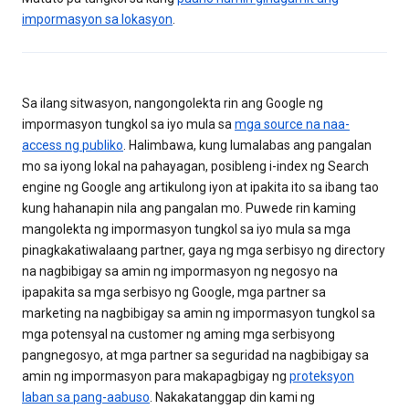
impormasyon sa lokasyon
.
Sa ilang sitwasyon, nangongolekta rin ang Google ng
impormasyon tungkol sa iyo mula sa
mga source na naa-
access ng publiko
. Halimbawa, kung lumalabas ang pangalan
mo sa iyong lokal na pahayagan, posibleng i-index ng Search
engine ng Google ang artikulong iyon at ipakita ito sa ibang tao
kung hahanapin nila ang pangalan mo. Puwede rin kaming
mangolekta ng impormasyon tungkol sa iyo mula sa mga
pinagkakatiwalaang partner, gaya ng mga serbisyo ng directory
na nagbibigay sa amin ng impormasyon ng negosyo na
ipapakita sa mga serbisyo ng Google, mga partner sa
marketing na nagbibigay sa amin ng impormasyon tungkol sa
mga potensyal na customer ng aming mga serbisyong
pangnegosyo, at mga partner sa seguridad na nagbibigay sa
amin ng impormasyon para makapagbigay ng
proteksyon
laban sa pang-aabuso
. Nakakatanggap din kami ng