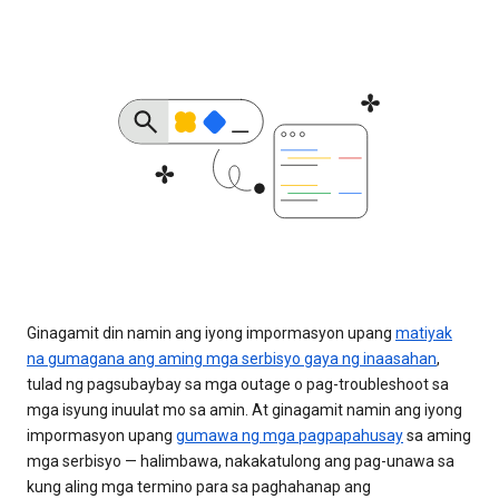
Ginagamit din namin ang iyong impormasyon upang
matiyak
na gumagana ang aming mga serbisyo gaya ng inaasahan
,
tulad ng pagsubaybay sa mga outage o pag-troubleshoot sa
mga isyung inuulat mo sa amin. At ginagamit namin ang iyong
impormasyon upang
gumawa ng mga pagpapahusay
sa aming
mga serbisyo — halimbawa, nakakatulong ang pag-unawa sa
kung aling mga termino para sa paghahanap ang