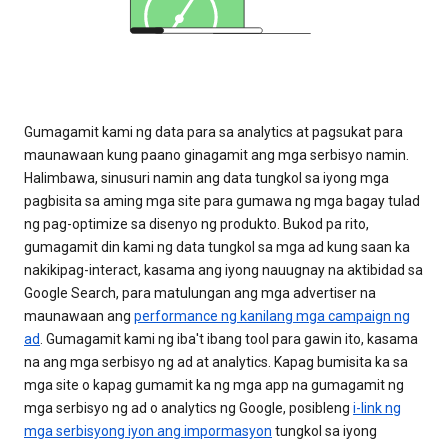
Gumagamit kami ng data para sa analytics at pagsukat para
maunawaan kung paano ginagamit ang mga serbisyo namin.
Halimbawa, sinusuri namin ang data tungkol sa iyong mga
pagbisita sa aming mga site para gumawa ng mga bagay tulad
ng pag-optimize sa disenyo ng produkto. Bukod pa rito,
gumagamit din kami ng data tungkol sa mga ad kung saan ka
nakikipag-interact, kasama ang iyong nauugnay na aktibidad sa
Google Search, para matulungan ang mga advertiser na
maunawaan ang
performance ng kanilang mga campaign ng
ad
. Gumagamit kami ng iba't ibang tool para gawin ito, kasama
na ang mga serbisyo ng ad at analytics. Kapag bumisita ka sa
mga site o kapag gumamit ka ng mga app na gumagamit ng
mga serbisyo ng ad o analytics ng Google, posibleng
i-link ng
mga serbisyong iyon ang impormasyon
tungkol sa iyong