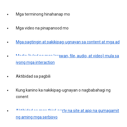
Mga terminong hinahanap mo
Mga video na pinapanood mo
Mga pagtingin at pakikipag-ugnayan sa content at mga ad
Media (tulad ng mga larawan, file, audio, at video) mula sa
iyong mga interaction
Aktibidad sa pagbili
Kung kanino ka nakikipag-ugnayan o nagbabahagi ng
conent
Aktibidad sa mga third-party na site at app na gumagamit
ng aming mga serbisyo