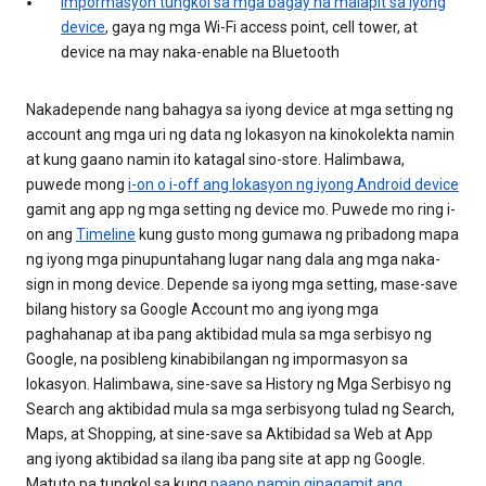
Impormasyon tungkol sa mga bagay na malapit sa iyong
device
, gaya ng mga Wi-Fi access point, cell tower, at
device na may naka-enable na Bluetooth
Nakadepende nang bahagya sa iyong device at mga setting ng
account ang mga uri ng data ng lokasyon na kinokolekta namin
at kung gaano namin ito katagal sino-store. Halimbawa,
puwede mong
i-on o i-off ang lokasyon ng iyong Android device
gamit ang app ng mga setting ng device mo. Puwede mo ring i-
on ang
Timeline
kung gusto mong gumawa ng pribadong mapa
ng iyong mga pinupuntahang lugar nang dala ang mga naka-
sign in mong device. Depende sa iyong mga setting, mase-save
bilang history sa Google Account mo ang iyong mga
paghahanap at iba pang aktibidad mula sa mga serbisyo ng
Google, na posibleng kinabibilangan ng impormasyon sa
lokasyon. Halimbawa, sine-save sa History ng Mga Serbisyo ng
Search ang aktibidad mula sa mga serbisyong tulad ng Search,
Maps, at Shopping, at sine-save sa Aktibidad sa Web at App
ang iyong aktibidad sa ilang iba pang site at app ng Google.
Matuto pa tungkol sa kung
paano namin ginagamit ang