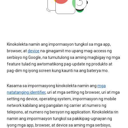
Kinokolekta namin ang impormasyon tungkol sa mga app,
browser, at
device
na ginagamit mo upang mag-access ng
serbisyo ng Google, na tumutulong sa aming magbigay ng mga
feature tulad ng awtomatikong pag-update ng produkto at
pag-dim ng iyong screen kung kaunti na ang baterya mo.
Kasama sa impormasyong kinokolekta namin ang
mga
natatanging identifier
, uri at mga setting ng browser, uri at mga
setting ng device, operating system, impormasyon ng mobile
network kabilang ang pangalan ng carrier at numero ng
telepono, at numero ng bersyon ng application. Kinokolekta rin
namin ang impormasyon tungkol sa pakikipag-ugnayan ng
iyong mga app, browser, at device sa aming mga serbisyo,