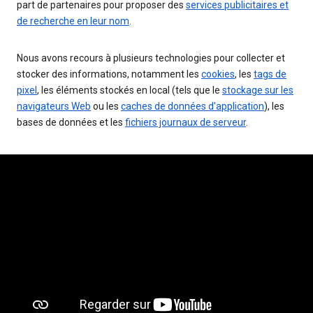
part de partenaires pour proposer des
services publicitaires et
de recherche en leur nom
.
Nous avons recours à plusieurs technologies pour collecter et
stocker des informations, notamment les
cookies
, les
tags de
pixel
, les éléments stockés en local (tels que le
stockage sur les
navigateurs Web
ou les
caches de données d'application
), les
bases de données et les
fichiers journaux de serveur
.