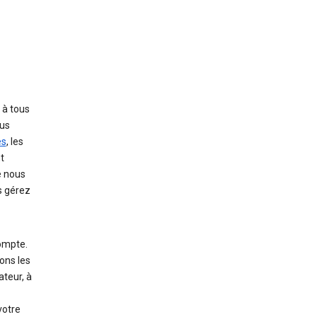
 à tous
ous
es
, les
t
e nous
s gérez
compte.
ons les
ateur, à
votre