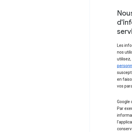
Nous
d'in
serv
Les info
nos util
utilise
personne
suscepti
en faiso
vos para
Google c
Par exe
informat
l'applica
conserve