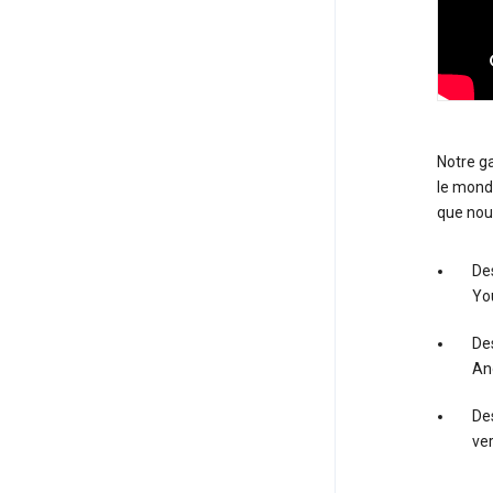
Notre g
le monde
que nou
Des
Yo
Des
An
Des
ve