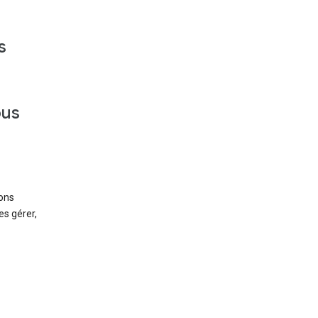
s
ous
ions
es gérer,