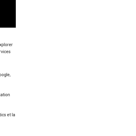
xplorer
rvices
oogle,
tation
ics et la