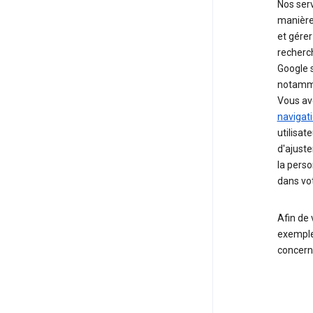
Nos serv
manière
et gérer
recherc
Google s
notamme
Vous ave
navigat
utilisat
d'ajuste
la perso
dans vot
Afin de 
exemples
concerna