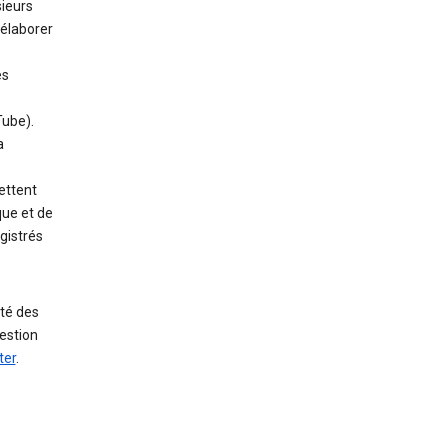
sieurs
élaborer
es
Tube).
a
ettent
que et de
gistrés
uté des
uestion
ter
.