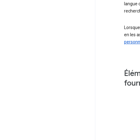
langue d
recherch
Lorsque
en les 
personn
Élém
four