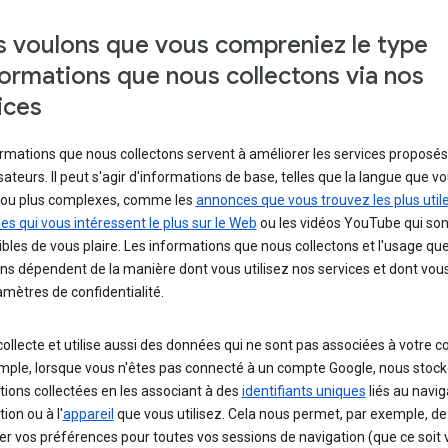
 voulons que vous compreniez le type
formations que nous collectons via nos
ices
rmations que nous collectons servent à améliorer les services proposés
isateurs. Il peut s'agir d'informations de base, telles que la langue que v
z, ou plus complexes, comme les
annonces que vous trouvez les plus util
s qui vous intéressent le plus sur le Web
ou les vidéos YouTube qui son
bles de vous plaire. Les informations que nous collectons et l'usage qu
ns dépendent de la manière dont vous utilisez nos services et dont vou
mètres de confidentialité.
ollecte et utilise aussi des données qui ne sont pas associées à votre 
mple, lorsque vous n'êtes pas connecté à un compte Google, nous stock
ions collectées en les associant à des
identifiants uniques
liés au navig
tion ou à l'
appareil
que vous utilisez. Cela nous permet, par exemple, de
r vos préférences pour toutes vos sessions de navigation (que ce soit 