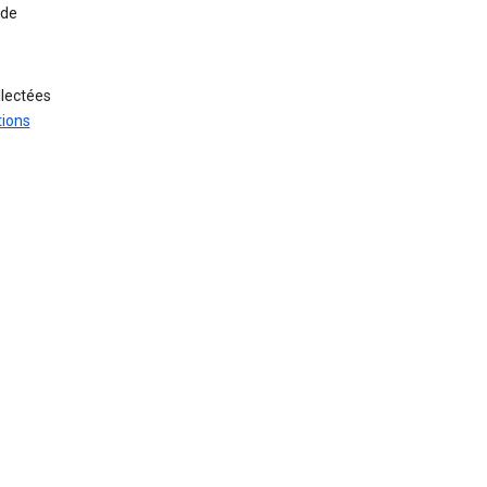
 de
llectées
tions