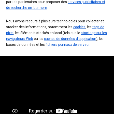
part de partenaires pour proposer des
services publicitaires et
de recherche en leur nom
.
Nous avons recours à plusieurs technologies pour collecter et
stocker des informations, notamment les
cookies
, les
tags de
pixel
, les éléments stockés en local (tels que le
stockage sur les
navigateurs Web
ou les
caches de données d'application
), les
bases de données et les
fichiers journaux de serveur
.