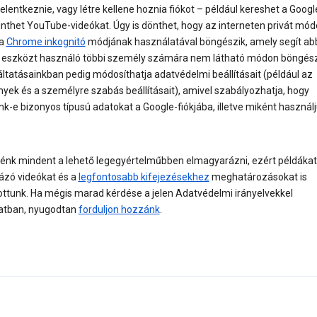
jelentkeznie, vagy létre kellene hoznia fiókot – például kereshet a Googl
nthet YouTube-videókat. Úgy is dönthet, hogy az interneten privát mód
 a
Chrome inkognitó
módjának használatával böngészik, amely segít ab
 eszközt használó többi személy számára nem látható módon böngés
ltatásainkban pedig módosíthatja adatvédelmi beállításait (például az
yek és a személyre szabás beállításait), amivel szabályozhatja, hogy
-e bizonyos típusú adatokat a Google-fiókjába, illetve miként használj
énk mindent a lehető legegyértelműbben elmagyarázni, ezért példákat
zó videókat és a
legfontosabb kifejezésekhez
meghatározásokat is
tottunk. Ha mégis marad kérdése a jelen Adatvédelmi irányelvekkel
atban, nyugodtan
forduljon hozzánk
.