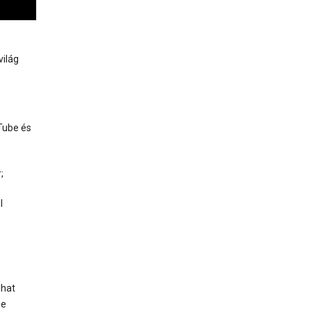
világ
Tube és
;
l
lhat
be