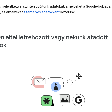
n jelentkezve, szintén gyűjtünk adatokat, amelyeket a Google-fiókjába
k, és amelyeket
személyes adatokként
kezelünk.
n által létrehozott vagy nekünk átadott
ok