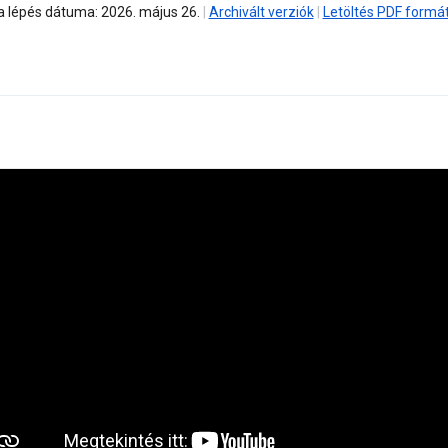
a lépés dátuma: 2026. május 26.
|
Archivált verziók
|
Letöltés PDF form