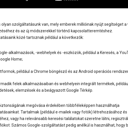
lyan szolgáltatásunk van, mely emberek millióinak nyújt segítséget a 
zéséhez és az új módszerekkel történő kapcsolatteremtéshez.
tatásaink közé tartoznak például a következők:
ogle-alkalmazások, -webhelyek és -eszközök, például a Keresés, a You
Google Home;
atformok, például a Chrome böngésző és az Android operációs rendszer
rmadik felek alkalmazásaiban és webhelyein integrált termékek, példáu
rdetések, elemzések és a beágyazott Google Térkép.
biztonságának megóvása érdekében többféleképpen használhatja
tatásainkat. Tartalmak (például e-mailek vagy fotók) létrehozásához és
hez, vagy ha relevánsabb keresési találatokat szeretne látni, regisztrá
iókot. Számos Google-szolgáltatást pedig anélkül is használhat, hogy 