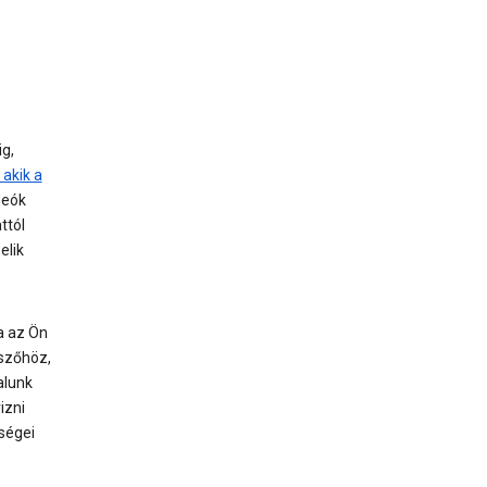
g,
 akik a
deók
ttól
elik
a az Ön
észőhöz,
alunk
izni
ységei