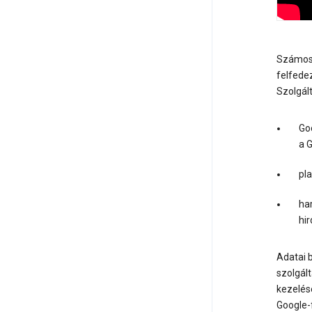
Számos o
felfede
Szolgál
Go
a 
pl
ha
hi
Adatai 
szolgál
kezelésé
Google-f