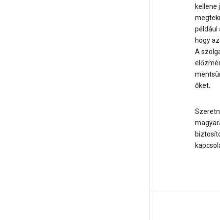
kellene 
megteki
például
hogy az
A szolgá
előzmén
mentsünk
őket.
Szeretn
magyará
biztosí
kapcsol