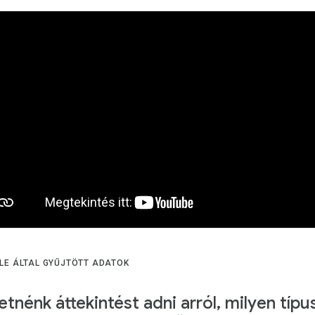
LE ÁLTAL GYŰJTÖTT ADATOK
etnénk áttekintést adni arról, milyen típu