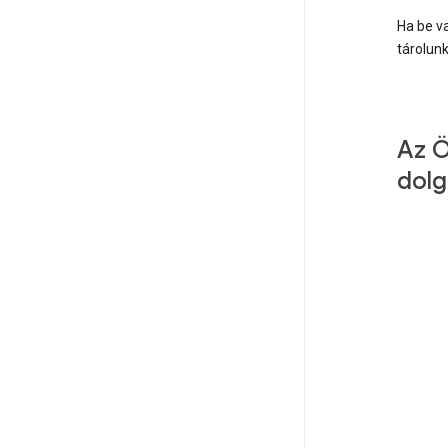
Ha be va
tárolun
Az Ö
dolg