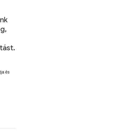
ánk
ég,
tást.
tja és