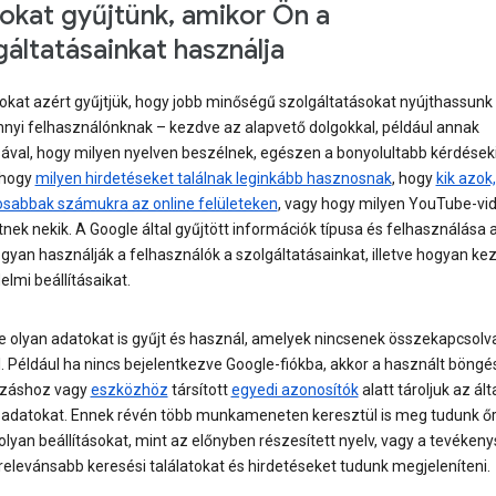
okat gyűjtünk, amikor Ön a
gáltatásainkat használja
okat azért gyűjtjük, hogy jobb minőségű szolgáltatásokat nyújthassunk
nyi felhasználónknak – kezdve az alapvető dolgokkal, például annak
sával, hogy milyen nyelven beszélnek, egészen a bonyolultabb kérdéseki
 hogy
milyen hirdetéseket találnak leginkább hasznosnak
, hogy
kik azok,
osabbak számukra az online felületeken
, vagy hogy milyen YouTube-vi
nek nekik. A Google által gyűjtött információk típusa és felhasználása a
gyan használják a felhasználók a szolgáltatásainkat, illetve hogyan kez
lmi beállításaikat.
e olyan adatokat is gyűjt és használ, amelyek nincsenek összekapcsolv
l. Például ha nincs bejelentkezve Google-fiókba, akkor a használt böng
azáshoz vagy
eszközhöz
társított
egyedi azonosítók
alatt tároljuk az ált
t adatokat. Ennek révén több munkameneten keresztül is meg tudunk őr
olyan beállításokat, mint az előnyben részesített nyelv, vagy a tevéken
relevánsabb keresési találatokat és hirdetéseket tudunk megjeleníteni.