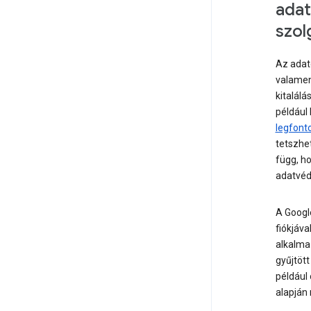
adat
szol
Az adat
valamen
kitalálá
például
legfont
tetszhet
függ, ho
adatvéde
A Googl
fiókjáva
alkalm
gyűjtöt
például 
alapján 