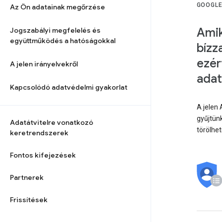
GOOGLE
Az Ön adatainak megőrzése
Amik
Jogszabályi megfelelés és
együttműködés a hatóságokkal
bízz
ezér
A jelen irányelvekről
adat
Kapcsolódó adatvédelmi gyakorlat
A jelen 
gyűjtünk
Adatátvitelre vonatkozó
törölhet
keretrendszerek
Fontos kifejezések
Partnerek
Frissítések