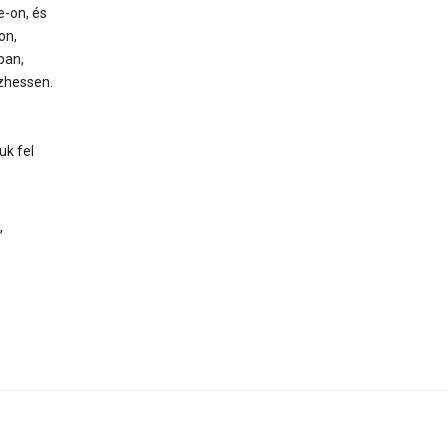
e-on, és
on,
ban,
zhessen.
uk fel
,