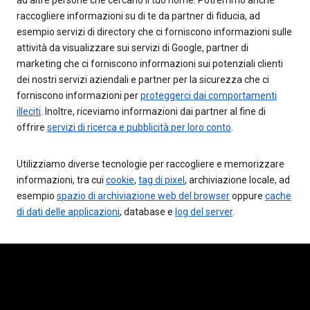
ad altre persone che cercano il tuo nome. Potremmo anche
raccogliere informazioni su di te da partner di fiducia, ad
esempio servizi di directory che ci forniscono informazioni sulle
attività da visualizzare sui servizi di Google, partner di
marketing che ci forniscono informazioni sui potenziali clienti
dei nostri servizi aziendali e partner per la sicurezza che ci
forniscono informazioni per
proteggerci dai comportamenti
illeciti
. Inoltre, riceviamo informazioni dai partner al fine di
offrire
servizi di ricerca e pubblicità per loro conto
.
Utilizziamo diverse tecnologie per raccogliere e memorizzare
informazioni, tra cui
cookie
,
tag di pixel
, archiviazione locale, ad
esempio
spazio di archiviazione web del browser
oppure
cache
di dati delle applicazioni
, database e
log del server
.