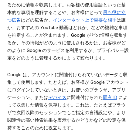
るために情報を収集します。お客様の使用言語といった基
本的な事項を理解することや、お客様にとって
最も役に立
つ広告
はどの広告か、
インターネット上で重要な相手
は誰
か、おすすめの YouTube 動画はどれか、などの複雑な事項
を推定することが含まれます。Google がどの情報を収集す
るか、その情報がどのように使用されるかは、お客様がど
のように Google のサービスを利用するか、プライバシー設
定をどのように管理するかによって変わります。
Google は、アカウントに関連付けられていないデータも収
集して使用します。たとえば、お客様が Google アカウント
にログインしていないときは、お使いのブラウザ、アプリ
ケーション、または
デバイス
に関連付けられた
固有 ID
によ
って収集した情報を保存します。これは、たとえばブラウ
ザで次回以降のセッションでもご指定の言語設定や、より
関連性の高い検索結果を表示するかどうかなどの設定を保
持することのために役立ちます。