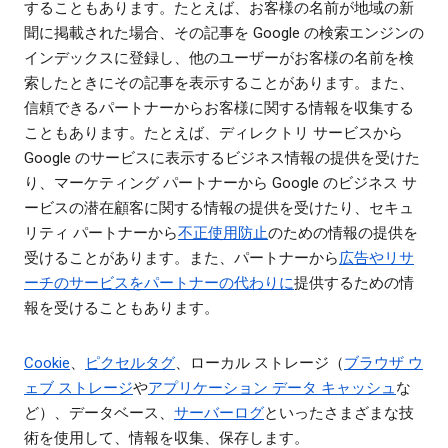
することもあります。たとえば、お客様の名前が地域の新
聞に掲載された場合、その記事を Google の検索エンジンの
インデックスに登録し、他のユーザーがお客様の名前を検
索したときにその記事を表示することがあります。また、
信頼できるパートナーからお客様に関する情報を収集する
こともあります。たとえば、ディレクトリ サービスから
Google のサービスに表示するビジネス情報の提供を受けた
り、マーケティング パートナーから Google のビジネス サ
ービスの潜在顧客に関する情報の提供を受けたり、セキュ
リティ パートナーから
不正使用防止
のための情報の提供を
受けることがあります。また、パートナーから
広告やリサ
ーチのサービスをパートナーの代わりに
提供するための情
報を受けることもあります。
Cookie
、
ピクセルタグ
、ローカル ストレージ（
ブラウザ ウ
ェブ ストレージ
や
アプリケーション データ キャッシュ
な
ど）、データベース、
サーバーログ
といったさまざまな技
術を使用して、情報を収集、保存します。