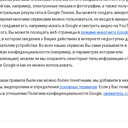
ой как, например, электронные письма и фотографии, а также полу
ктуальные результаты в Google Поиске, Вы можете создать аккаунт
 время многими сервисами можно пользоваться, не входя в аккаун
 создавая его, например искать в Google и смотреть видео на YouT
того, Вы можете посещать веб-страницы в
режиме инкогнито Googl
, в котором сведения о Ваших действиях в интернете недоступны 
ателям устройства. Во всех наших сервисах Вы сами указываете в
йках конфиденциальности (например, в параметрах истории или
ализации), можем ли мы сохранять некоторые типы информации о 
е Google и как ее можно использовать.
наши правила были как можно более понятными, мы добавили в ни
ы, видеоролики и определения
основных терминов
. Если у Вас поя
ы в отношении Политики конфиденциальности Google,
свяжитесь с