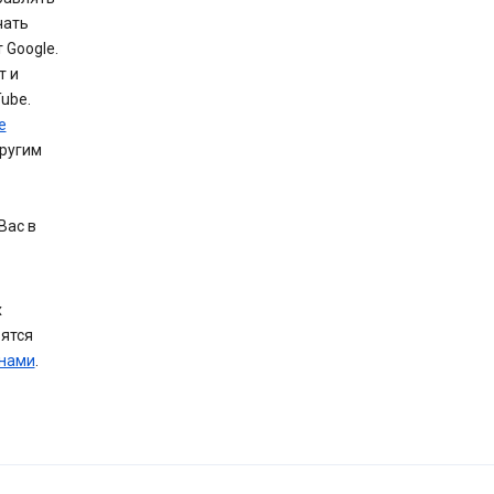
чать
 Google.
т и
ube.
e
другим
Вас в
х
вятся
 нами
.