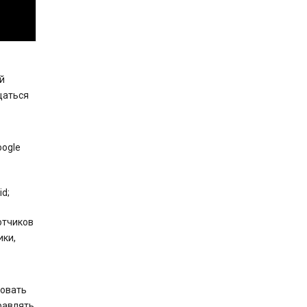
й
щаться
oogle
d;
отчиков
ики,
зовать
равлять