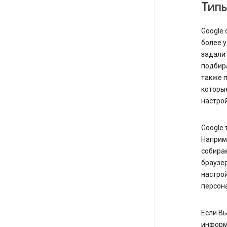
Тип
Google 
более у
задали
подби
также 
которые
настро
Google 
Наприме
собира
браузе
настрой
персона
Если Вы
информ