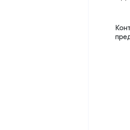
Конт
пре