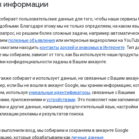
ы информации
собирает пользовательские данные для того, чтобы наши сервисы
добными. Благодаря этому мы не только определяем, на каком яз
 запрос, но решаем более сложные задачи, например автоматичес
раем
полезные объявления
или интересные видеоролики на YouTube
помогаем находить
контакты друзей и знакомых в Интернете
. Тип д
 мы собираем, зависит от того, как Вы используете наши продукты
йки конфиденциальности заданы в Вашем аккаунте.
также собирает и использует данные, не связанные с Вашим аккау
р, если Вы не вошли в аккаунт Google, мы храним информацию, к
ем, используя
уникальные идентификаторы
, связанные с Вашими
рами, приложениями и
устройствами
. Это позволяет нам запомина
ки и другие данные, например предпочтительный язык, настройки
лизации рекламы и результатов поиска.
 выполнили вход, мы собираем и сохраняем в аккаунте Google
ацию, которые обрабатываем как
личные данные
.