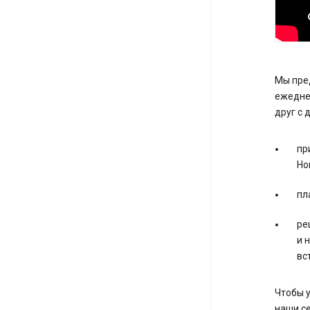
Мы пре
ежеднев
друг с 
пр
Ho
пл
ре
и 
вс
Чтобы 
наши се