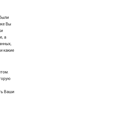
 были
ыке Вы
ки
, а
анных,
 и какие
нтом.
оторую
ть Ваши