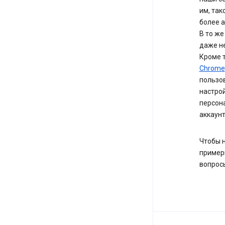
им, так
более а
В то же
даже не
Кроме 
Chrome
пользов
настро
персон
аккаунт
Чтобы 
пример
вопрос