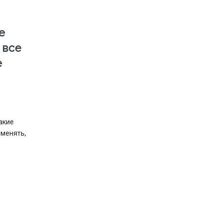
е
 все
е
акие
зменять,