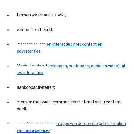
termen waarnaar u zoekt;
video's die u bekijkt;
weergaven van en interacties met content en
advertenties;
Media (zoals afbeeldingen, bestanden, audio en video) uit
uw interacties
aankoopactiviteiten;
mensen met wie u communiceert of met wie u content
deelt;
activiteiten op sites en apps van derden die gebruikmaken
van onze services;