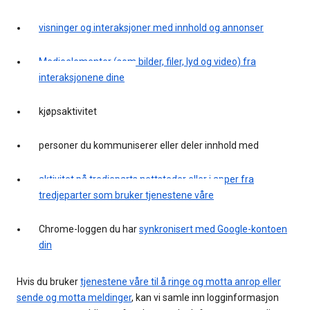
visninger og interaksjoner med innhold og annonser
Medieelementer (som bilder, filer, lyd og video) fra
interaksjonene dine
kjøpsaktivitet
personer du kommuniserer eller deler innhold med
aktivitet på tredjeparts nettsteder eller i apper fra
tredjeparter som bruker tjenestene våre
Chrome-loggen du har
synkronisert med Google-kontoen
din
Hvis du bruker
tjenestene våre til å ringe og motta anrop eller
sende og motta meldinger
, kan vi samle inn logginformasjon