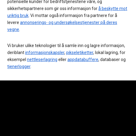
potensielle kunder for bedriftstjenestene våre, og
sikkerhetspartnere som gir oss informasjon for
å beskytte mot
uriktig bruk
. Vi mottar også informasjon fra partnere for å
levere
annonserings- og undersøkelsestjenester på deres
vegne
.
Vi bruker ulike teknologier til å samle inn og lagre informasjon,
deriblant
informasjonskapsler
,
pikseletiketter
, lokal lagring, for
eksempel
nettleserlagring
eller
appdatabuffere
, databaser og
tjenerlogger
.