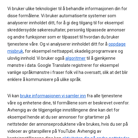
Vi bruker ulike teknologier til å behandle informasjonen din for
disse formålene. Vi bruker automatiserte systemer som
analyserer innholdet ditt, for å gi deg tilgang til for eksempel
skreddersydde søkeresultater, personlig tilpassede annonser
og andre funksjoner som er tilpasset til hvordan du bruker
tjenestene våre. Og vi analyserer innholdet ditt for å
oppdage
misbruk
, for eksempel nettsøppel, skadelig programvare og
ulovlig innhold. Vi bruker også
algoritmer
til å gjenkjenne
mønstre i data. Google Translate registrerer for eksempel
vanlige språkmønstre i fraser folk vil ha oversatt, slik at det blir
enklere å kommunisere på ulike språk.
Vi kan
bruke informasjonen vi samler inn
fra alle tjenestene
våre og enhetene dine, til formålene som er beskrevet ovenfor.
Avhengig av de tilgjengelige innstillingene dine kan det for
eksempel hende at du ser annonser for gitartimer på
nettsteder der annonseproduktene våre brukes, hvis du ser på
videoer av gitarspillere på YouTube. Avhengig av