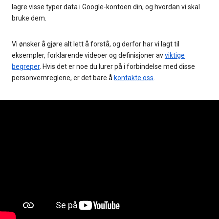
lagre visse typer data i Google-kontoen din, og hvordan vi skal
bruke dem.
Vi ønsker å gjøre alt lett å forstå, og derfor har vi lagt til
eksempler, forklarende videoer og definisjoner av
viktige
begreper
. Hvis det er noe du lurer på i forbindelse med disse
personvernreglene, er det bare å
kontakte oss
.