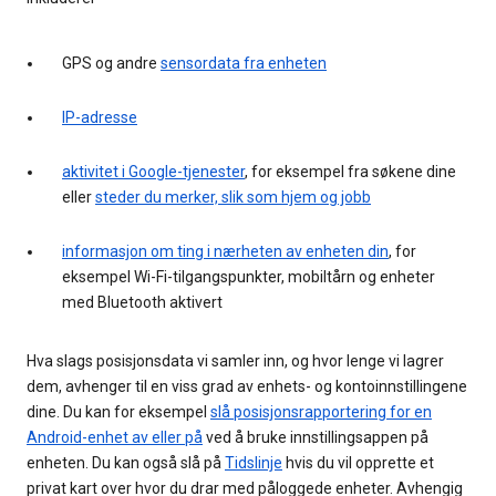
GPS og andre
sensordata fra enheten
IP-adresse
aktivitet i Google-tjenester
, for eksempel fra søkene dine
eller
steder du merker, slik som hjem og jobb
informasjon om ting i nærheten av enheten din
, for
eksempel Wi-Fi-tilgangspunkter, mobiltårn og enheter
med Bluetooth aktivert
Hva slags posisjonsdata vi samler inn, og hvor lenge vi lagrer
dem, avhenger til en viss grad av enhets- og kontoinnstillingene
dine. Du kan for eksempel
slå posisjonsrapportering for en
Android-enhet av eller på
ved å bruke innstillingsappen på
enheten. Du kan også slå på
Tidslinje
hvis du vil opprette et
privat kart over hvor du drar med påloggede enheter. Avhengig