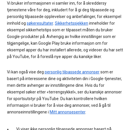
Vi bruker informasjonen vi samler inn, for å skreddersy
tjenestene våre for deg, inkludert for å gi deg tilpassede og
personlig tilpassede opplevelser og anbefalinger, for eksempel
innhold og
søkeresultater
.
Sikkerhetssjekken
inneholder for
eksempel sikkerhetstips som er tilpasset måten du bruker
Google-produkter på. Avhengig av hvilke innstillinger som er
tilgjengelige, kan Google Play bruke informasjon om for
eksempel apper du har installert allerede, og videoer du har sett
på YouTube, for å foreslå nye apper du kanskje liker.
Vi kan også vise deg
personlig tilpassede annonser
som er
basert på interessene dine og aktiviteten din i Google-tjenester,
men dette avhenger av innstillingene dine. Hvis du for
eksempel søker etter «terrengsykkel», ser du kanskje annonser
for sportsutstyr på YouTube. Du kan kontrollere hvilken
informasjon vi bruker for å vise deg annonser, ved å gå til
annonseinnstillingene i
Mitt annonsesenter
.
Vi viser ikke personlig tilpassede annonser basert på