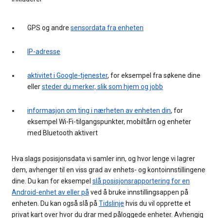
GPS og andre
sensordata fra enheten
IP-adresse
aktivitet i Google-tjenester
, for eksempel fra søkene dine
eller
steder du merker, slik som hjem og jobb
informasjon om ting i nærheten av enheten din
, for
eksempel Wi-Fi-tilgangspunkter, mobiltårn og enheter
med Bluetooth aktivert
Hva slags posisjonsdata vi samler inn, og hvor lenge vi lagrer
dem, avhenger til en viss grad av enhets- og kontoinnstillingene
dine. Du kan for eksempel
slå posisjonsrapportering for en
Android-enhet av eller på
ved å bruke innstillingsappen på
enheten. Du kan også slå på
Tidslinje
hvis du vil opprette et
privat kart over hvor du drar med påloggede enheter. Avhengig