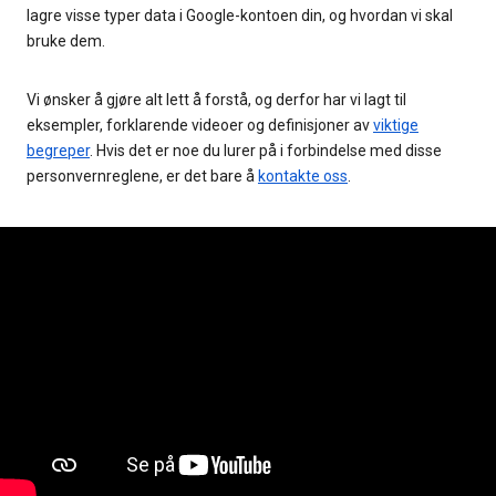
lagre visse typer data i Google-kontoen din, og hvordan vi skal
bruke dem.
Vi ønsker å gjøre alt lett å forstå, og derfor har vi lagt til
eksempler, forklarende videoer og definisjoner av
viktige
begreper
. Hvis det er noe du lurer på i forbindelse med disse
personvernreglene, er det bare å
kontakte oss
.