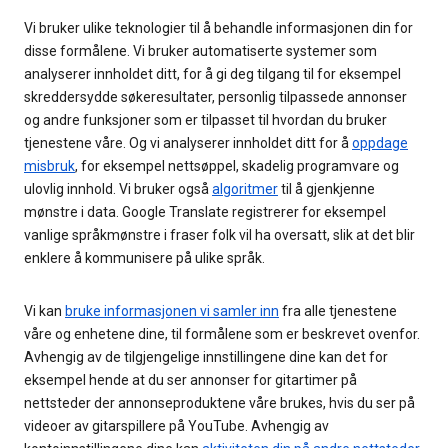
Vi bruker ulike teknologier til å behandle informasjonen din for
disse formålene. Vi bruker automatiserte systemer som
analyserer innholdet ditt, for å gi deg tilgang til for eksempel
skreddersydde søkeresultater, personlig tilpassede annonser
og andre funksjoner som er tilpasset til hvordan du bruker
tjenestene våre. Og vi analyserer innholdet ditt for å
oppdage
misbruk
, for eksempel nettsøppel, skadelig programvare og
ulovlig innhold. Vi bruker også
algoritmer
til å gjenkjenne
mønstre i data. Google Translate registrerer for eksempel
vanlige språkmønstre i fraser folk vil ha oversatt, slik at det blir
enklere å kommunisere på ulike språk.
Vi kan
bruke informasjonen vi samler inn
fra alle tjenestene
våre og enhetene dine, til formålene som er beskrevet ovenfor.
Avhengig av de tilgjengelige innstillingene dine kan det for
eksempel hende at du ser annonser for gitartimer på
nettsteder der annonseproduktene våre brukes, hvis du ser på
videoer av gitarspillere på YouTube. Avhengig av