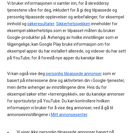
Vi bruker informasjonen vi samler inn, for å skreddersy
tjenestene våre for deg, inkludert for å gi deg tilpassede og
personlig tilpassede opplevelser og anbefalinger, for eksempel
innhold og
søkeresultater
.
Sikkerhetssjekken
inneholder for
eksempel sikkerhetstips som er tilpasset måten du bruker
Google-produkter på. Avhengig av hvilke innstillinger som er
tilgjengelige, kan Google Play bruke informasjon om for
eksempel apper du har installert allerede, og videoer du har sett
på YouTube, for å foreslå nye apper du kanskje liker.
Vi kan også vise deg
personlig tilpassede annonser
som er
basert på interessene dine og aktiviteten din i Google-tjenester,
men dette avhenger av innstillingene dine. Hvis du for
eksempel søker etter «terrengsykkel», ser du kanskje annonser
for sportsutstyr på YouTube. Du kan kontrollere hvilken
informasjon vi bruker for å vise deg annonser, ved å gå til
annonseinnstillingene i
Mitt annonsesenter
.
Vi viser ikke personlig tilpassede annonser basert på