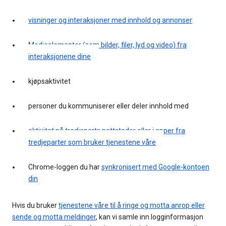
visninger og interaksjoner med innhold og annonser
Medieelementer (som bilder, filer, lyd og video) fra
interaksjonene dine
kjøpsaktivitet
personer du kommuniserer eller deler innhold med
aktivitet på tredjeparts nettsteder eller i apper fra
tredjeparter som bruker tjenestene våre
Chrome-loggen du har
synkronisert med Google-kontoen
din
Hvis du bruker
tjenestene våre til å ringe og motta anrop eller
sende og motta meldinger
, kan vi samle inn logginformasjon