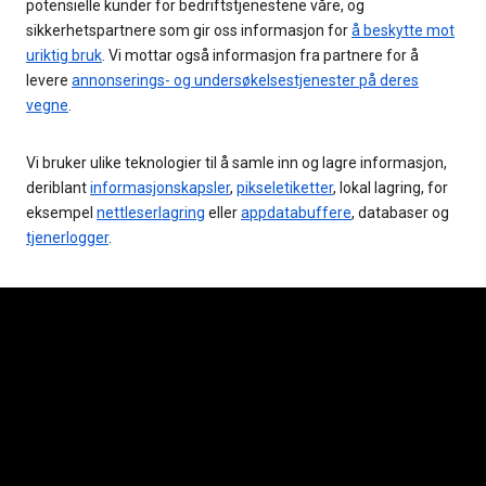
potensielle kunder for bedriftstjenestene våre, og
sikkerhetspartnere som gir oss informasjon for
å beskytte mot
uriktig bruk
. Vi mottar også informasjon fra partnere for å
levere
annonserings- og undersøkelsestjenester på deres
vegne
.
Vi bruker ulike teknologier til å samle inn og lagre informasjon,
deriblant
informasjonskapsler
,
pikseletiketter
, lokal lagring, for
eksempel
nettleserlagring
eller
appdatabuffere
, databaser og
tjenerlogger
.