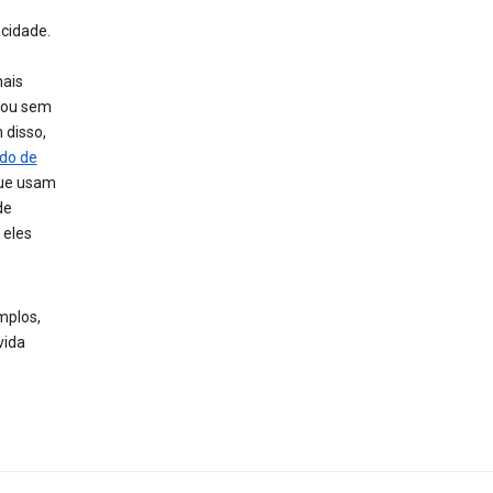
acidade.
mais
n ou sem
 disso,
do de
que usam
de
 eles
mplos,
vida