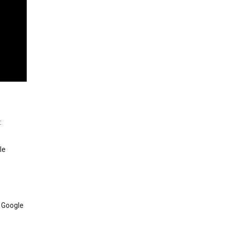
:
le
e Google