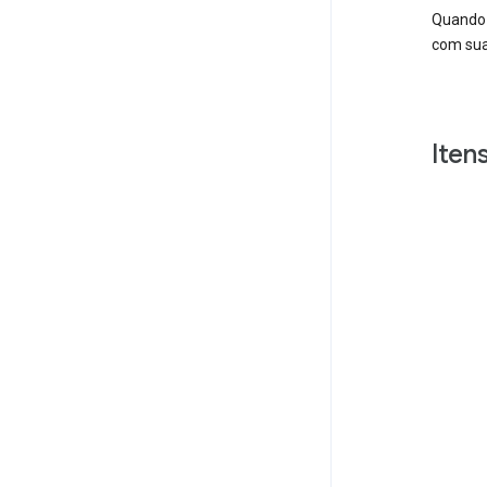
Quando 
com sua
Iten