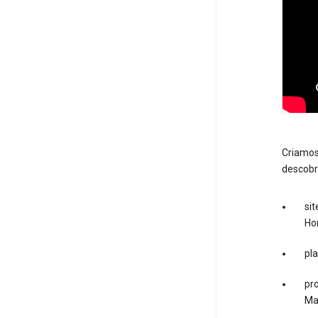
Criamos
descobr
sit
Ho
pl
pro
Ma