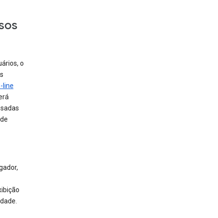
sos
ários, o
is
-line
erá
usadas
 de
gador,
xibição
idade.