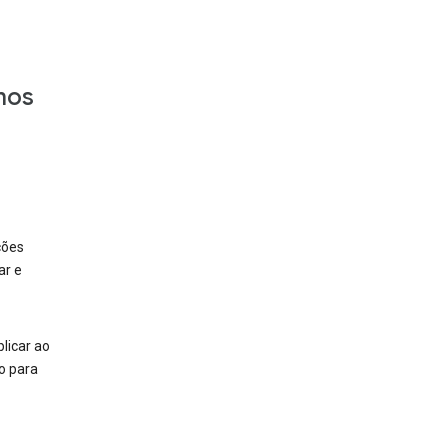
mos
ções
ar e
licar ao
o para