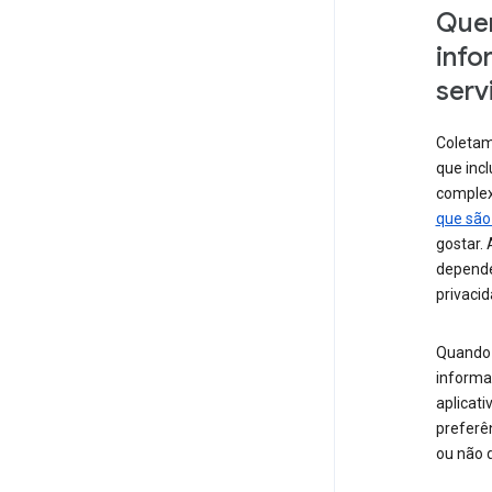
Quer
info
serv
Coletam
que incl
comple
que são
gostar.
depende
privacid
Quando 
informa
aplicati
preferê
ou não 