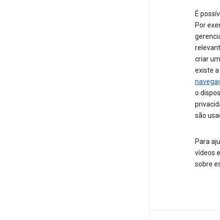
É possív
Por exe
gerenci
relevan
criar u
existe 
navega
o dispos
privaci
são usa
Para aju
vídeos e
sobre es