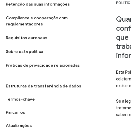
POLÍTI
Retenção das suas informações
Quan
Compliance e cooperação com
regulamentadores
conf
que 
Requisitos europeus
trab
Sobre esta política
info
Práticas de privacidade relacionadas
Esta Pol
coletamo
Estruturas de transferência de dados
excluir
Termos-chave
Se a leg
tratame
Parceiros
saber m
Atualizações