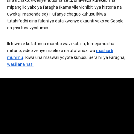
kifaa chako. Kwenye huduma zetu, unaweza kurekebisha
mipangilio yako ya faragha (kama vile vidhibiti vya historia na
uwekaji mapendeleo) ili ufanye chaguo kuhusu ikiwa
tutahifadhi aina fulani ya data kwenye akaunti yako ya Google
na jinsi tunavyoitumia.
Ili tuweze kufafanua mambo wazi kabisa, tumejumuisha
mifano, video zenye maelezo na ufafanuzi wa
masharti
muhimu
. Ikiwa una maswali yoyote kuhusu Sera hii ya Faragha,
wasiliana nasi
.