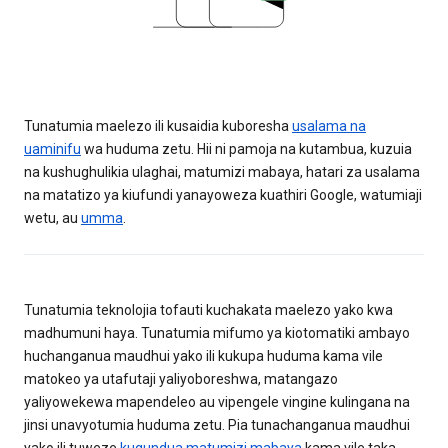
Tunatumia maelezo ili kusaidia kuboresha
usalama na
uaminifu
wa huduma zetu. Hii ni pamoja na kutambua, kuzuia
na kushughulikia ulaghai, matumizi mabaya, hatari za usalama
na matatizo ya kiufundi yanayoweza kuathiri Google, watumiaji
wetu, au
umma
.
Tunatumia teknolojia tofauti kuchakata maelezo yako kwa
madhumuni haya. Tunatumia mifumo ya kiotomatiki ambayo
huchanganua maudhui yako ili kukupa huduma kama vile
matokeo ya utafutaji yaliyoboreshwa, matangazo
yaliyowekewa mapendeleo au vipengele vingine kulingana na
jinsi unavyotumia huduma zetu. Pia tunachanganua maudhui