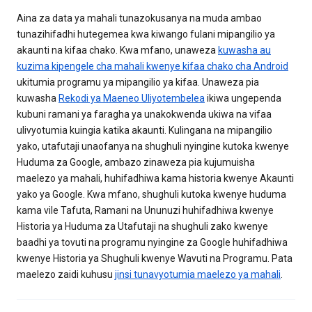
Aina za data ya mahali tunazokusanya na muda ambao
tunazihifadhi hutegemea kwa kiwango fulani mipangilio ya
akaunti na kifaa chako. Kwa mfano, unaweza
kuwasha au
kuzima kipengele cha mahali kwenye kifaa chako cha Android
ukitumia programu ya mipangilio ya kifaa. Unaweza pia
kuwasha
Rekodi ya Maeneo Uliyotembelea
ikiwa ungependa
kubuni ramani ya faragha ya unakokwenda ukiwa na vifaa
ulivyotumia kuingia katika akaunti. Kulingana na mipangilio
yako, utafutaji unaofanya na shughuli nyingine kutoka kwenye
Huduma za Google, ambazo zinaweza pia kujumuisha
maelezo ya mahali, huhifadhiwa kama historia kwenye Akaunti
yako ya Google. Kwa mfano, shughuli kutoka kwenye huduma
kama vile Tafuta, Ramani na Ununuzi huhifadhiwa kwenye
Historia ya Huduma za Utafutaji na shughuli zako kwenye
baadhi ya tovuti na programu nyingine za Google huhifadhiwa
kwenye Historia ya Shughuli kwenye Wavuti na Programu. Pata
maelezo zaidi kuhusu
jinsi tunavyotumia maelezo ya mahali
.