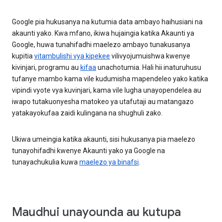
Google pia hukusanya na kutumia data ambayo haihusiani na
akaunti yako. Kwa mfano, ikiwa hujaingia katika Akaunti ya
Google, huwa tunahifadhi maelezo ambayo tunakusanya
kupitia
vitambulishi vya kipekee
vilivyojumuishwa kwenye
kivinjari, programu au
kifaa
unachotumia. Hali hii inaturuhusu
tufanye mambo kama vile kudumisha mapendeleo yako katika
vipindi vyote vya kuvinjari, kama vile lugha unayopendelea au
iwapo tutakuonyesha matokeo ya utafutaji au matangazo
yatakayokufaa zaidi kulingana na shughuli zako.
Ukiwa umeingia katika akaunti, sisi hukusanya pia maelezo
tunayohifadhi kwenye Akaunti yako ya Google na
tunayachukulia kuwa
maelezo ya binafsi
.
Maudhui unayounda au kutupa