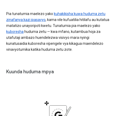
Pia tunatumia maelezo yako
kuhakikisha kuwa huduma zetu
zinafanya kazi ipasavyo
, kama vile kufuatilia hitilafu au kutatua
matatizo unayoripoti kwetu. Tunatumia pia maelezo yako
kuboresha
huduma zetu — kwa mfano, kutambua hoja za
utafutaji ambazo huendelezwa visivyo mara nyingi
kunatusaidia kuboresha vipengele vya kikagua maendelezo
vinavyotumika katika huduma zetu zote.
Kuunda huduma mpya