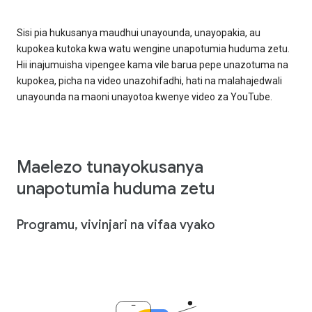
Sisi pia hukusanya maudhui unayounda, unayopakia, au
kupokea kutoka kwa watu wengine unapotumia huduma zetu.
Hii inajumuisha vipengee kama vile barua pepe unazotuma na
kupokea, picha na video unazohifadhi, hati na malahajedwali
unayounda na maoni unayotoa kwenye video za YouTube.
Maelezo tunayokusanya
unapotumia huduma zetu
Programu, vivinjari na vifaa vyako