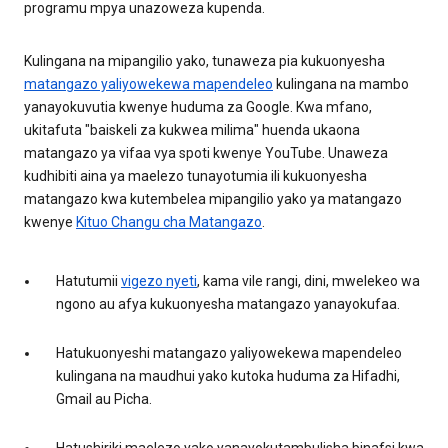
programu mpya unazoweza kupenda.
Kulingana na mipangilio yako, tunaweza pia kukuonyesha
matangazo yaliyowekewa mapendeleo
kulingana na mambo
yanayokuvutia kwenye huduma za Google. Kwa mfano,
ukitafuta "baiskeli za kukwea milima" huenda ukaona
matangazo ya vifaa vya spoti kwenye YouTube. Unaweza
kudhibiti aina ya maelezo tunayotumia ili kukuonyesha
matangazo kwa kutembelea mipangilio yako ya matangazo
kwenye
Kituo Changu cha Matangazo
.
Hatutumii
vigezo nyeti
, kama vile rangi, dini, mwelekeo wa
ngono au afya kukuonyesha matangazo yanayokufaa.
Hatukuonyeshi matangazo yaliyowekewa mapendeleo
kulingana na maudhui yako kutoka huduma za Hifadhi,
Gmail au Picha.
Hatushiriki maelezo yako yanayokutambulisha binafsi kwa