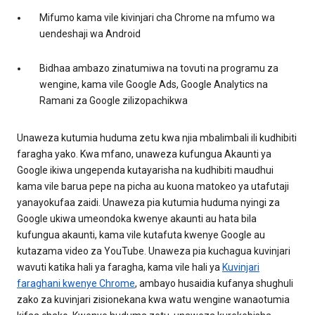
Mifumo kama vile kivinjari cha Chrome na mfumo wa
uendeshaji wa Android
Bidhaa ambazo zinatumiwa na tovuti na programu za
wengine, kama vile Google Ads, Google Analytics na
Ramani za Google zilizopachikwa
Unaweza kutumia huduma zetu kwa njia mbalimbali ili kudhibiti
faragha yako. Kwa mfano, unaweza kufungua Akaunti ya
Google ikiwa ungependa kutayarisha na kudhibiti maudhui
kama vile barua pepe na picha au kuona matokeo ya utafutaji
yanayokufaa zaidi. Unaweza pia kutumia huduma nyingi za
Google ukiwa umeondoka kwenye akaunti au hata bila
kufungua akaunti, kama vile kutafuta kwenye Google au
kutazama video za YouTube. Unaweza pia kuchagua kuvinjari
wavuti katika hali ya faragha, kama vile hali ya
Kuvinjari
faraghani kwenye Chrome
, ambayo husaidia kufanya shughuli
zako za kuvinjari zisionekana kwa watu wengine wanaotumia