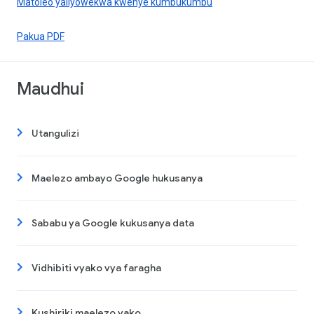
Matoleo yaliyowekwa kwenye kumbukumbu
Pakua PDF
Maudhui
Utangulizi
Maelezo ambayo Google hukusanya
Sababu ya Google kukusanya data
Vidhibiti vyako vya faragha
Kushiriki maelezo yako