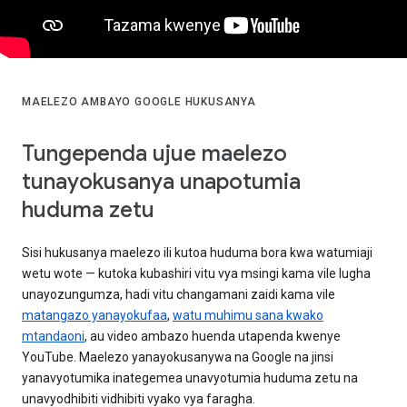
MAELEZO AMBAYO GOOGLE HUKUSANYA
Tungependa ujue maelezo
tunayokusanya unapotumia
huduma zetu
Sisi hukusanya maelezo ili kutoa huduma bora kwa watumiaji
wetu wote — kutoka kubashiri vitu vya msingi kama vile lugha
unayozungumza, hadi vitu changamani zaidi kama vile
matangazo yanayokufaa
,
watu muhimu sana kwako
mtandaoni
, au video ambazo huenda utapenda kwenye
YouTube. Maelezo yanayokusanywa na Google na jinsi
yanavyotumika inategemea unavyotumia huduma zetu na
unavyodhibiti vidhibiti vyako vya faragha.