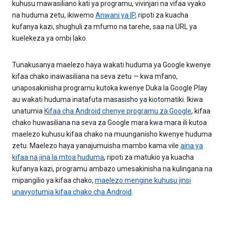
kuhusu mawasiliano kati ya programu, vivinjari na vifaa vyako
na huduma zetu, ikiwemo
Anwani ya IP
, ripoti za kuacha
kufanya kazi, shughuli za mfumo na tarehe, saa na URL ya
kuelekeza ya ombi lako.
Tunakusanya maelezo haya wakati huduma ya Google kwenye
kifaa chako inawasiliana na seva zetu — kwa mfano,
unaposakinisha programu kutoka kwenye Duka la Google Play
au wakati huduma inatafuta masasisho ya kiotomatiki. Ikiwa
unatumia
Kifaa cha Android chenye programu za Google
, kifaa
chako huwasiliana na seva za Google mara kwa mara ili kutoa
maelezo kuhusu kifaa chako na muunganisho kwenye huduma
zetu. Maelezo haya yanajumuisha mambo kama vile
aina ya
kifaa na jina la mtoa huduma
, ripoti za matukio ya kuacha
kufanya kazi, programu ambazo umesakinisha na kulingana na
mipangilio ya kifaa chako,
maelezo mengine kuhusu jinsi
unavyotumia kifaa chako cha Android
.