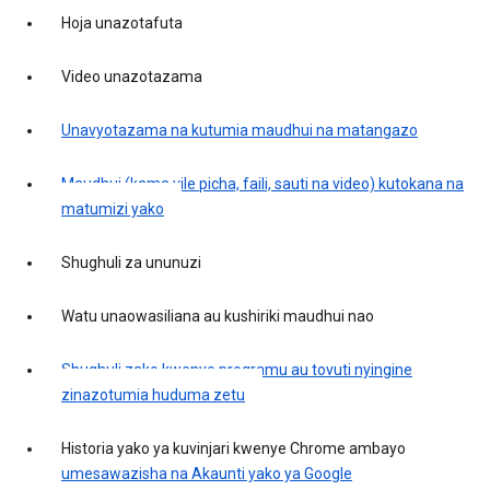
Hoja unazotafuta
Video unazotazama
Unavyotazama na kutumia maudhui na matangazo
Maudhui (kama vile picha, faili, sauti na video) kutokana na
matumizi yako
Shughuli za ununuzi
Watu unaowasiliana au kushiriki maudhui nao
Shughuli zako kwenye programu au tovuti nyingine
zinazotumia huduma zetu
Historia yako ya kuvinjari kwenye Chrome ambayo
umesawazisha na Akaunti yako ya Google