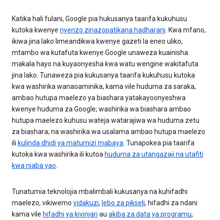
Katika hali fulani, Google pia hukusanya taarifa kukuhusu
kutoka kwenye
nyenzo zinazopatikana hadharani
. Kwa mfano,
ikiwa jina lako limeandikwa kwenye gazeti la eneo uliko,
mtambo wa kutafuta kwenye Google unaweza kuainisha
makala hayo na kuyaonyesha kwa watu wengine wakitafuta
jina lako. Tunaweza pia kukusanya taarifa kukuhusu kutoka
kwa washirika wanaoaminika, kama vile huduma za saraka,
ambao hutupa maelezo ya biashara yatakayoonyeshwa
kwenye huduma za Google; washirika wa biashara ambao
hutupa maelezo kuhusu wateja watarajiwa wa huduma zetu
za biashara; na washirika wa usalama ambao hutupa maelezo
ili
kulinda dhidi ya matumizi mabaya
. Tunapokea pia taarifa
kutoka kwa washirika ili kutoa
huduma za utangazaji na utafiti
kwa niaba yao
.
Tunatumia teknolojia mbalimbali kukusanya na kuhifadhi
maelezo, vikiwemo
vidakuzi
,
lebo za pikseli
, hifadhi za ndani
kama vile
hifadhi ya kivinjari
au
akiba za data ya programu
,