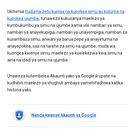
Ukitumia
huduma zetu kupiga na kupokea simu au kutuma na
kupokea ujumbe
, tunaweza kukusanya maelezo ya
kumbukumbu ya simu na ujumbe kama vile nambari ya simu,
nambari ya anayekupigia, nambari ya unayempigia, nambari za
kusambaza simu, anwani ya barua pepe ya anayetuma na
anayepokea, saa na tarehe za simu na ujumbe, muda wa
kuongea kwenye simu, maelezo ya kuelekezwa kwa simu na
aina na idadi ya simu na ujumbe.
Unaweza kutembelea Akaunti yako ya Google ili upate na
kudhibiti maelezo ya shughuli ambayo yamehifadhiwa katika
historia yako.
Nenda kwenye Akaunti ya Google