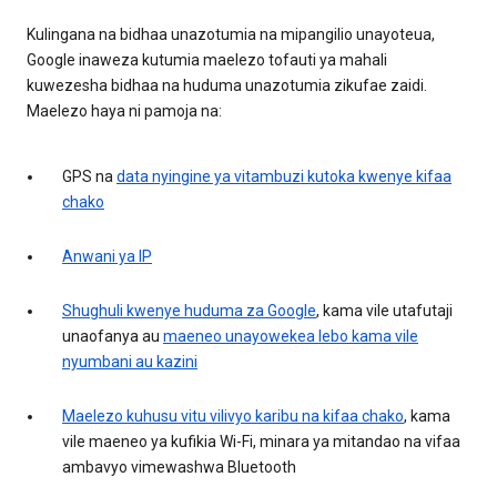
Kulingana na bidhaa unazotumia na mipangilio unayoteua,
Google inaweza kutumia maelezo tofauti ya mahali
kuwezesha bidhaa na huduma unazotumia zikufae zaidi.
Maelezo haya ni pamoja na:
GPS na
data nyingine ya vitambuzi kutoka kwenye kifaa
chako
Anwani ya IP
Shughuli kwenye huduma za Google
, kama vile utafutaji
unaofanya au
maeneo unayowekea lebo kama vile
nyumbani au kazini
Maelezo kuhusu vitu vilivyo karibu na kifaa chako
, kama
vile maeneo ya kufikia Wi-Fi, minara ya mitandao na vifaa
ambavyo vimewashwa Bluetooth