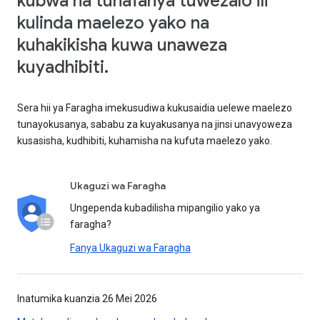
kubwa na tunafanya tuwezalo ili
kulinda maelezo yako na
kuhakikisha kuwa unaweza
kuyadhibiti.
Sera hii ya Faragha imekusudiwa kukusaidia uelewe maelezo
tunayokusanya, sababu za kuyakusanya na jinsi unavyoweza
kusasisha, kudhibiti, kuhamisha na kufuta maelezo yako.
Ukaguzi wa Faragha
Ungependa kubadilisha mipangilio yako ya
faragha?
Fanya Ukaguzi wa Faragha
Inatumika kuanzia 26 Mei 2026