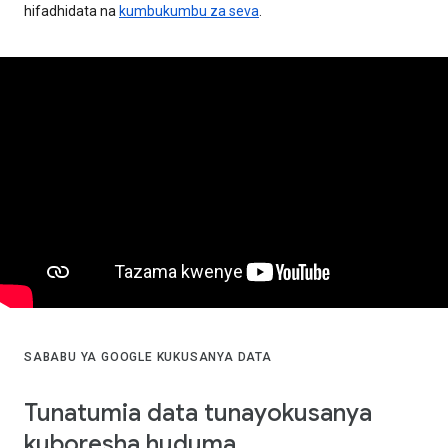
hifadhidata na
kumbukumbu za seva
.
SABABU YA GOOGLE KUKUSANYA DATA
Tunatumia data tunayokusanya
kuboresha huduma