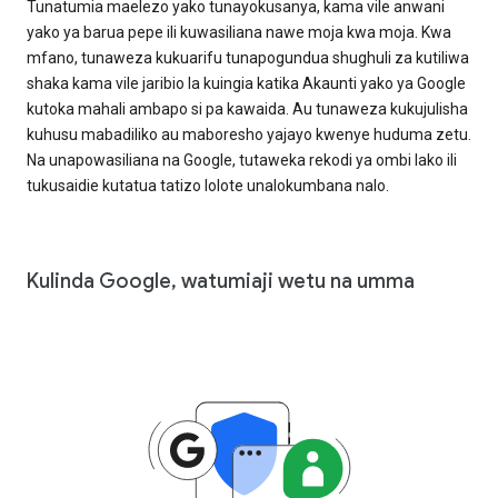
Tunatumia maelezo yako tunayokusanya, kama vile anwani
yako ya barua pepe ili kuwasiliana nawe moja kwa moja. Kwa
mfano, tunaweza kukuarifu tunapogundua shughuli za kutiliwa
shaka kama vile jaribio la kuingia katika Akaunti yako ya Google
kutoka mahali ambapo si pa kawaida. Au tunaweza kukujulisha
kuhusu mabadiliko au maboresho yajayo kwenye huduma zetu.
Na unapowasiliana na Google, tutaweka rekodi ya ombi lako ili
tukusaidie kutatua tatizo lolote unalokumbana nalo.
Kulinda Google, watumiaji wetu na umma