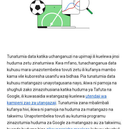
Tunatumia data katika uchanganuzi na upimaji ili kuelewa jinsi
huduma zetu zinatumiwa. Kwa mfano, tunachanganua data
kuhusu mara unazotembelea tovuti zetu ili kufanya mambo
kama vile kuboresha usanifu wa bidhaa. Pia tunatumia data
kuhusu matangazo unayotagusana nayo, ikiwa ni pamoja na
shughuli zako zinazohusiana katika huduma ya Tafuta na
Google, ili kuwasaidia watangazaji kuelewa
utendaji wa
kampeni zao za utangazaji
. Tunatumia zana mbalimbali
kufanya hivi, ikiwa ni pamoja na huduma za matangazo na
takwimu. Unapotembelea tovuti au kutumia programu
zinazotumia huduma za Google za matangazo au za takwimu,