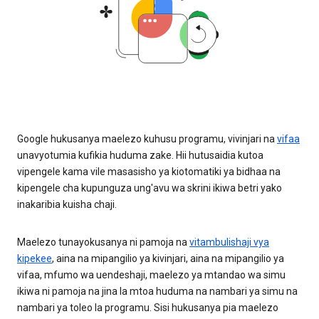
Google hukusanya maelezo kuhusu programu, vivinjari na
vifaa
unavyotumia kufikia huduma zake. Hii hutusaidia kutoa
vipengele kama vile masasisho ya kiotomatiki ya bidhaa na
kipengele cha kupunguza ung'avu wa skrini ikiwa betri yako
inakaribia kuisha chaji.
Maelezo tunayokusanya ni pamoja na
vitambulishaji vya
kipekee
, aina na mipangilio ya kivinjari, aina na mipangilio ya
vifaa, mfumo wa uendeshaji, maelezo ya mtandao wa simu
ikiwa ni pamoja na jina la mtoa huduma na nambari ya simu na
nambari ya toleo la programu. Sisi hukusanya pia maelezo