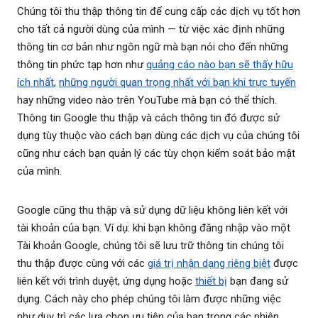
Chúng tôi thu thập thông tin để cung cấp các dịch vụ tốt hơn
cho tất cả người dùng của mình — từ việc xác định những
thông tin cơ bản như ngôn ngữ mà bạn nói cho đến những
thông tin phức tạp hơn như
quảng cáo nào bạn sẽ thấy hữu
ích nhất
,
những người quan trọng nhất với bạn khi trực tuyến
hay những video nào trên YouTube mà bạn có thể thích.
Thông tin Google thu thập và cách thông tin đó được sử
dụng tùy thuộc vào cách bạn dùng các dịch vụ của chúng tôi
cũng như cách bạn quản lý các tùy chọn kiểm soát bảo mật
của mình.
Google cũng thu thập và sử dụng dữ liệu không liên kết với
tài khoản của bạn. Ví dụ: khi bạn không đăng nhập vào một
Tài khoản Google, chúng tôi sẽ lưu trữ thông tin chúng tôi
thu thập được cùng với các
giá trị nhận dạng riêng biệt
được
liên kết với trình duyệt, ứng dụng hoặc
thiết bị
bạn đang sử
dụng. Cách này cho phép chúng tôi làm được những việc
như duy trì các lựa chọn ưu tiên của bạn trong các phiên