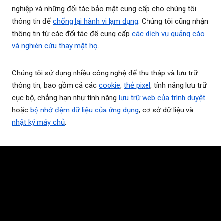
nghiệp và những đối tác bảo mật cung cấp cho chúng tôi
thông tin để
chống lại hành vi lạm dụng
. Chúng tôi cũng nhận
thông tin từ các đối tác để cung cấp
các dịch vụ quảng cáo
và nghiên cứu thay mặt họ
.
Chúng tôi sử dụng nhiều công nghệ để thu thập và lưu trữ
thông tin, bao gồm cả các
cookie
,
thẻ pixel
, tính năng lưu trữ
cục bộ, chẳng hạn như tính năng
lưu trữ web của trình duyệt
hoặc
bộ nhớ đệm dữ liệu của ứng dụng
, cơ sở dữ liệu và
nhật ký máy chủ
.