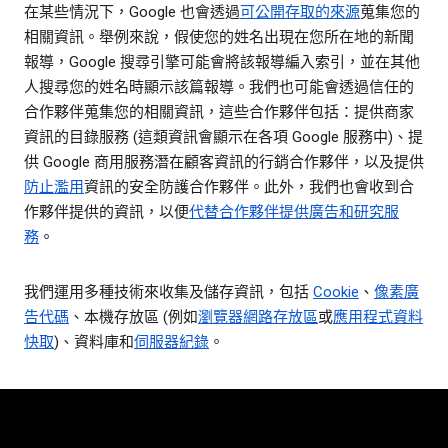
在某些情況下，Google 也會透過
可公開存取的來源
蒐集您的
相關資訊。舉例來說，假使您的姓名出現在您所在地的新聞
報導，Google 搜尋引擎可能會將該報導編入索引，並在其他
人搜尋您的姓名時顯示該篇報導。我們也可能會透過信任的
合作夥伴蒐集您的相關資訊，這些合作夥伴包括：提供商家
資訊的目錄服務 (這類資訊會顯示在各項 Google 服務中)、提
供 Google 商用服務潛在顧客資訊的行銷合作夥伴，以及提供
防止濫用
資訊的安全防護合作夥伴。此外，我們也會收到合
作夥伴提供的資訊，以便
代替合作夥伴提供廣告和研究服
務
。
我們運用多種技術來收集及儲存資訊，包括
Cookie
、
像素廣
告代碼
、本機存放區 (例如
瀏覽器網路存放區
或
應用程式資料
快取
)、資料庫和
伺服器紀錄
。