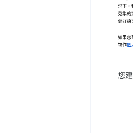
況下，
蒐集的
偏好語
如果您登
視作
個
您建