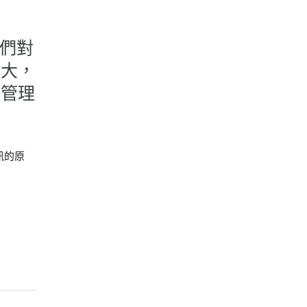
我們對
重大，
的管理
訊的原