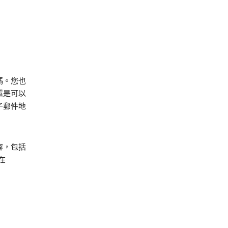
碼。您也
，還是可以
子郵件地
容，包括
在