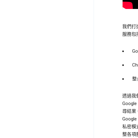
我們打
服務包
G
C
整
透過我
Goo
尋結果
Goog
私密模
整各項服