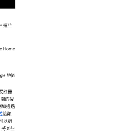
。這些
e Home
e 地圖
要註冊
相關的搜
例如透過
式
這類
可以調
 將某些