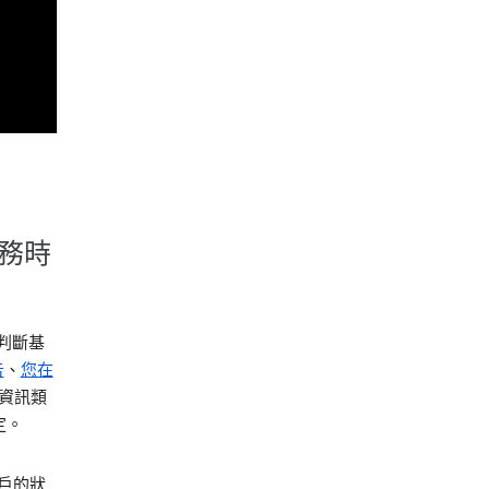
服務時
判斷基
告
、
您在
的資訊類
定。
帳戶的狀