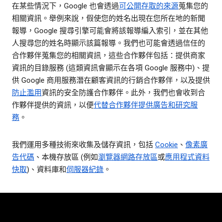
在某些情況下，Google 也會透過
可公開存取的來源
蒐集您的
相關資訊。舉例來說，假使您的姓名出現在您所在地的新聞
報導，Google 搜尋引擎可能會將該報導編入索引，並在其他
人搜尋您的姓名時顯示該篇報導。我們也可能會透過信任的
合作夥伴蒐集您的相關資訊，這些合作夥伴包括：提供商家
資訊的目錄服務 (這類資訊會顯示在各項 Google 服務中)、提
供 Google 商用服務潛在顧客資訊的行銷合作夥伴，以及提供
防止濫用
資訊的安全防護合作夥伴。此外，我們也會收到合
作夥伴提供的資訊，以便
代替合作夥伴提供廣告和研究服
務
。
我們運用多種技術來收集及儲存資訊，包括
Cookie
、
像素廣
告代碼
、本機存放區 (例如
瀏覽器網路存放區
或
應用程式資料
快取
)、資料庫和
伺服器紀錄
。