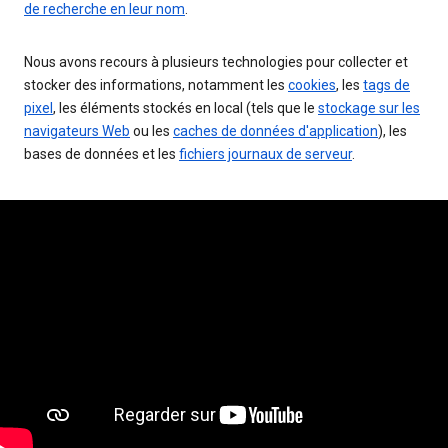
de recherche en leur nom
.
Nous avons recours à plusieurs technologies pour collecter et
stocker des informations, notamment les
cookies
, les
tags de
pixel
, les éléments stockés en local (tels que le
stockage sur les
navigateurs Web
ou les
caches de données d'application
), les
bases de données et les
fichiers journaux de serveur
.