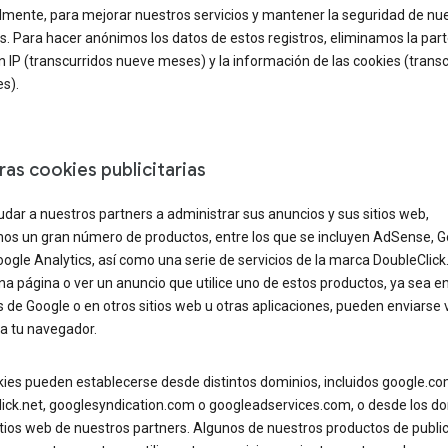
lmente, para mejorar nuestros servicios y mantener la seguridad de nu
. Para hacer anónimos los datos de estos registros, eliminamos la part
n IP (transcurridos nueve meses) y la información de las cookies (trans
s).
as cookies publicitarias
dar a nuestros partners a administrar sus anuncios y sus sitios web,
os un gran número de productos, entre los que se incluyen AdSense, G
ogle Analytics, así como una serie de servicios de la marca DoubleClick.
una página o ver un anuncio que utilice uno de estos productos, ya sea en
s de Google o en otros sitios web u otras aplicaciones, pueden enviarse 
a tu navegador.
kies pueden establecerse desde distintos dominios, incluidos google.co
lick.net, googlesyndication.com o googleadservices.com, o desde los d
itios web de nuestros partners. Algunos de nuestros productos de publi