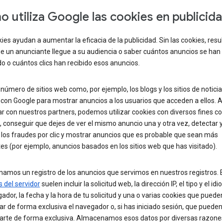
 utiliza Google las cookies en publicid
ies ayudan a aumentar la eficacia de la publicidad. Sin las cookies, res
que un anunciante llegue a su audiencia o saber cuántos anuncios se han
 o cuántos clics han recibido esos anuncios.
número de sitios web como, por ejemplo, los blogs y los sitios de noticia
con Google para mostrar anuncios a los usuarios que acceden a ellos. A
r con nuestros partners, podemos utilizar cookies con diversos fines c
 conseguir que dejes de ver el mismo anuncio una y otra vez, detectar 
 los fraudes por clic y mostrar anuncios que es probable que sean más
es (por ejemplo, anuncios basados en los sitios web que has visitado).
amos un registro de los anuncios que servimos en nuestros registros. 
s del servidor
suelen incluir la solicitud web, la dirección IP, el tipo y el id
ador, la fecha y la hora de tu solicitud y una o varias cookies que puede
car de forma exclusiva el navegador o, si has iniciado sesión, que puede
icarte de forma exclusiva. Almacenamos esos datos por diversas razone