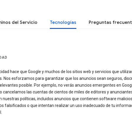
inos del Servicio
Tecnologías
Preguntas frecuen
IDAD
cidad hace que Google y muchos de los sitios web y servicios que utiliz
s. Nos esforzamos para garantizar que los anuncios sean seguros, disc
relevantes posible. Por ejemplo, no verás anuncios emergentes en Googl
o cancelamos las cuentas de cientos de miles de editores y anunciante
n nuestras políticas, incluidos anuncios que contienen software malicio
s falsificados o que intentan realizar un uso inadecuado de tu informa
l.