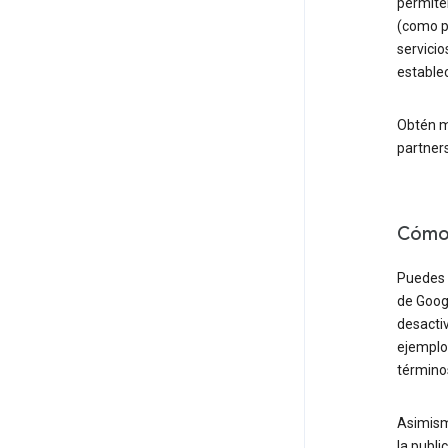
permiten
(como po
servici
estable
Obtén m
partner
Cómo 
Puedes u
de Goog
desacti
ejemplo,
término
Asimism
la publ