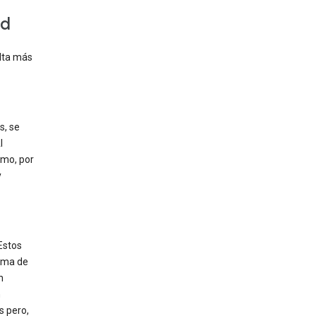
ad
ulta más
s, se
l
omo, por
y
Estos
ioma de
n
n
s pero,