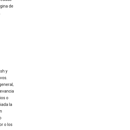
gina de
.
ash y
vos.
general,
levancia
ios o
iada la
én
o
or o los