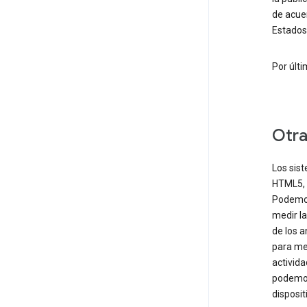
de acue
Estados
Por últ
Otra
Los sist
HTML5, 
Podemos
medir la
de los a
para mej
activida
podemos
disposit