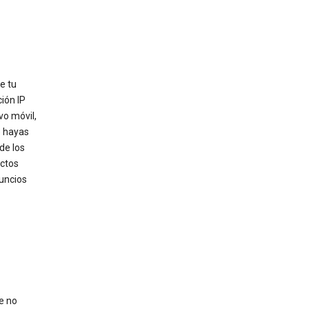
e tu
ión IP
vo móvil,
e hayas
de los
uctos
nuncios
e no