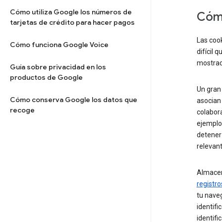
Cómo utiliza Google los números de
Cómo
tarjetas de crédito para hacer pagos
Las cook
Cómo funciona Google Voice
difícil 
mostrado
Guía sobre privacidad en los
productos de Google
Un gran 
Cómo conserva Google los datos que
asocian 
recoge
colabora
ejemplo,
detener
relevant
Almacen
registro
tu naveg
identifi
identif