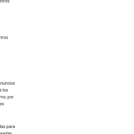
stros
tros
anuncios
e los
omo, por
los
das para
creadas