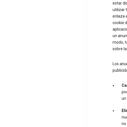
estar di
utilizar
enlaza e
cookie d
aplicaci
un anun
modo, t
sobre l
Los anun
publicid
Ca
po
un 
Eli
nue
no 