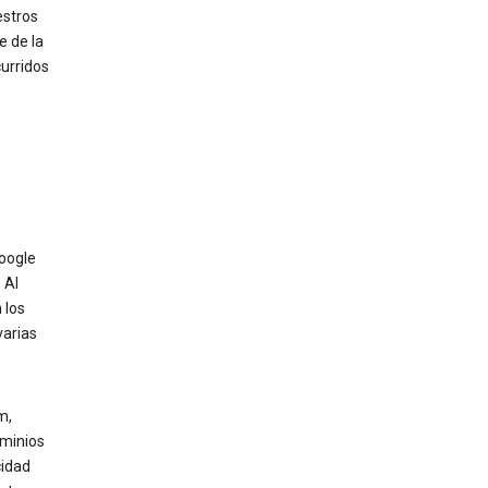
estros
e de la
curridos
oogle
 Al
 los
varias
m,
ominios
cidad