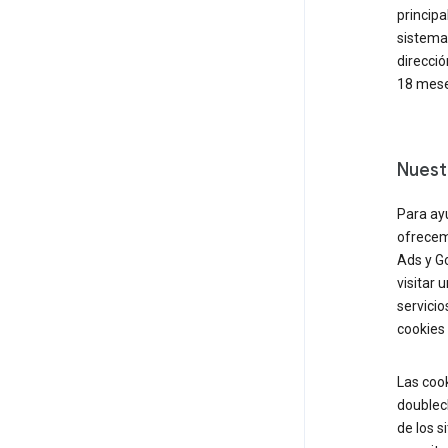
principa
sistemas
direcció
18 mese
Nuestr
Para ayu
ofrecem
Ads y Go
visitar 
servicio
cookies 
Las coo
doublec
de los s