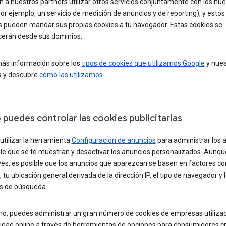
 a nuestros partners utilizar otros servicios conjuntamente con los nue
r ejemplo, un servicio de medición de anuncios y de reporting), y estos
os pueden mandar sus propias cookies a tu navegador. Estas cookies se
cerán desde sus dominios.
ás información sobre los
tipos de cookies que utilizamos Google
y nues
s y descubre
cómo las utilizamos
.
puedes controlar las cookies publicitarias
tilizar la herramienta
Configuración de anuncios
para administrar los 
le que se te muestran y desactivar los anuncios personalizados. Aunqu
ves, es posible que los anuncios que aparezcan se basen en factores c
 tu ubicación general derivada de la dirección IP, el tipo de navegador y 
s de búsqueda.
o, puedes administrar un gran número de cookies de empresas utiliza
icidad online a través de herramientas de opciones para consumidores 