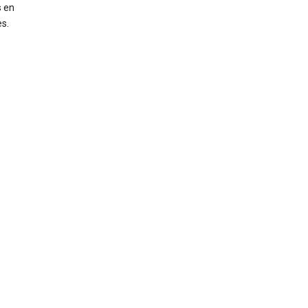
s en
s.