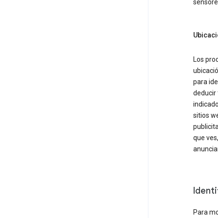
sensores
Ubicaci
Los prod
ubicació
para ide
deducir 
indicado
sitios w
publicit
que ves,
anuncia
Ident
Para mos