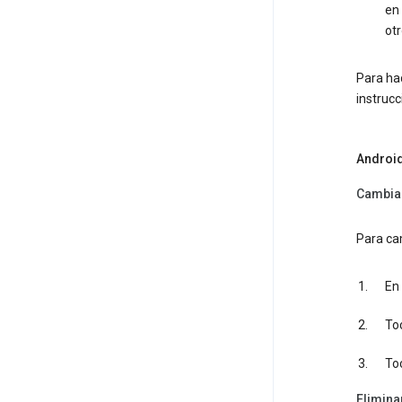
en 
otr
Para hac
instrucc
Androi
Cambiar
Para cam
En 
To
To
Eliminar