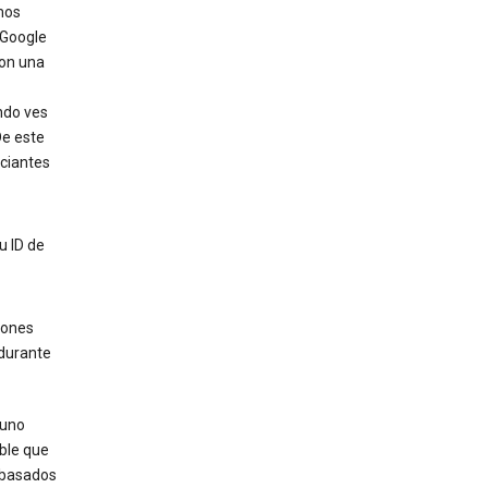
mos
 Google
con una
ndo ves
De este
ciantes
u ID de
iones
 durante
 uno
ble que
s basados