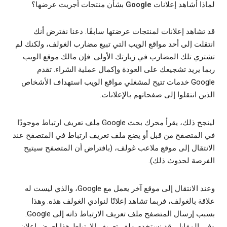
لماذا أشاهد إعلانات Google بشأن منتجات أجريت عرضها؟
قد تشاهد إعلانات لمنتجات عرضتها سابقًا. دعنا نفترض أنك
انتقلت إلى أحد مواقع الويب التي تبيع مضارب الغولف، ولكنك لم
تشتري تلك المضارب في زيارتك الأولى. فإن مالك موقع الويب
ربما يريد تشجيعك على العودة وإكمال عملية الشراء. تقدم
Google خدمات تتيح لمشغلي مواقع الويب استهداف الأشخاص
الذين انتقلوا إلى صفحاتهم بالإعلانات.
لينجح ذلك، يقرأ محرك بحث Google ملف تعريف ارتباط موجودًا
في المتصفح من قبل أو يضع ملف تعريف ارتباط في المتصفح عند
الانتقال إلى موقع ملاعب غولف، (بافتراض أن المتصفح سيتيح
الفرصة لحدوث ذلك).
وعند الانتقال إلى موقع آخر يعمل مع Google، والذي ليست له
علاقة بالغولف، فربما تشاهد إعلانًا لنوادي الغولف هذه. وهذا
بسبب إرسال المتصفح ملف تعريف الارتباط ذاته إلى Google.
وفي المقابل، قد نستخدم ملف تعريف الارتباط هذا لعرض إعلان