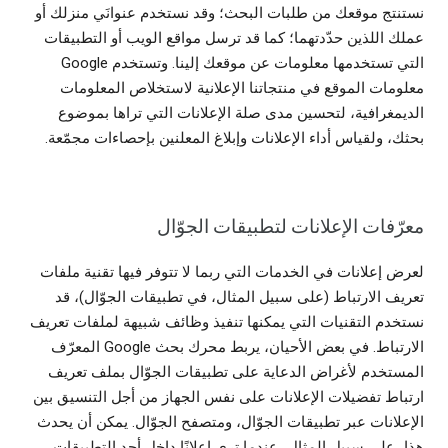
نستنتج موقعك من طلبات البحث؛ وقد نستخدم عنوانَي منزلك أو
عملك اللذين حدّدتهما؛ كما قد ترسل مواقع الويب أو التطبيقات
التي تستخدمها معلومات عن موقعك إلينا. وتستخدم Google
معلومات الموقع في منتجاتنا الإعلانية لاستخلاص المعلومات
الديمغرافية، لتحسين مدى صلة الإعلانات التي تراها بموضوع
بحثك، ولقياس أداء الإعلانات وإبلاغ المعلنين بإحصاءات مجمّعة.
معرّفات الإعلانات لتطبيقات الجوّال
لعرض إعلانات في الخدمات التي ربما لا تتوفر فيها تقنية ملفات
تعريف الارتباط (على سبيل المثال، في تطبيقات الجوّال)، قد
نستخدم التقنيات التي يمكنها تنفيذ وظائف شبيهة لملفات تعريف
الارتباط. في بعض الأحيان، يربط محرك بحث Google المعرّف
المستخدم لأغراض الدعاية على تطبيقات الجوّال بملف تعريف
ارتباط تفضيلات الإعلانات على نفس الجهاز من أجل التنسيق بين
الإعلانات عبر تطبيقات الجوّال، ومتصفح الجوّال. يمكن أن يحدث
هذا، على سبيل المثال، عندما ترى إعلانًا داخل أحد التطبيقات