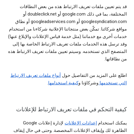
قد يتم تعيين ملفات تعريف الارتباط هذه من بعض النطاقات
المختلفة، بما في ذلك google.com أو doubleclick.net أو
googlesyndication.com أو googleadservices.com أو نطاق
مواقع شركائنا. تمكّن بعض منتجاتنا الإعلانية شركاءنا من استخدام
خدمات أخرى مع خدماتنا (مثل خدمة قياس الإعلانات والإبلاغ عنها)
وقد ترسل هذه الخدمات ملفات تعريف الارتباط الخاصة بها إلى
المتصفح الذي تستخدمه. وسيتم تعيين ملفات تعريف الارتباط هذه
من نطاقاتها.
اطلع على المزيد من التفاصيل حول
أنواع ملفات تعريف الارتباط
التي تستخدمها
وشركاؤنا و
كيفية استخدامها
.
كيفية التحكم في ملفات تعريف الارتباط للإعلانات
يمكنك استخدام
إعدادات الإعلانات
لإدارة إعلانات Google
الظاهرة لك وإيقاف الإعلانات المخصصة. وحتى في حال إيقاف