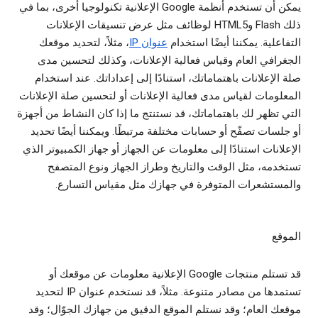
يمكن أن تستخدم أنظمة Google الإعلانية تكنولوجيا أخرى، بما في
ذلك Flash وHTML5 لوظائف مثل عرض تنسيقات الإعلانات
التفاعلية. يمكننا أيضًا استخدام
عنوان IP
، مثلاً، لتحديد موقعك
الجغرافي العام وقياس فعالية الإعلانات، وكذلك لتحسين مدى
صلة الإعلانات باهتماماتك، استنادًا إلى إعداداتك. عند استخدام
المعلومات لقياس مدى فعالية الإعلانات أو لتحسين صلة الإعلانات
التي تظهر لك باهتماماتك، قد نستنتج ما إذا كان النشاط من أجهزة
أو جلسات تصفّح أو حسابات مختلفة مرتبطًا. ويمكننا أيضًا تحديد
الإعلانات استنادًا إلى معلومات عن الجهاز أو جهاز الكمبيوتر الذي
تستخدمه، مثل الوقت والتاريخ وطراز الجهاز ونوع المتصفح
والمستشعرات المتوفرة في جهازك مثل مقياس التسارع.
الموقع
قد تستلم منتجات Google الإعلانية معلومات عن موقعك أو
تستمدها من مصادر متنوعة. مثلاً، قد نستخدم عنوان IP لتحديد
موقعك العام؛ وقد نستلم الموقع الدقيق من جهازك الجوّال؛ وقد