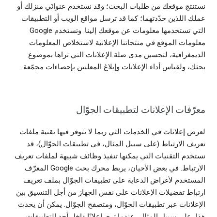
نستنتج موقعك من طلبات البحث؛ وقد نستخدم عنوانَي منزلك أو
عملك اللذين حدّدتهما؛ كما قد ترسل مواقع الويب أو التطبيقات
التي تستخدمها معلومات عن موقعك إلينا. وتستخدم Google
معلومات الموقع في منتجاتنا الإعلانية لاستخلاص المعلومات
الديمغرافية، لتحسين مدى صلة الإعلانات التي تراها بموضوع
بحثك، ولقياس أداء الإعلانات وإبلاغ المعلنين بإحصاءات مجمّعة.
معرّفات الإعلانات لتطبيقات الجوّال
لعرض إعلانات في الخدمات التي ربما لا تتوفر فيها تقنية ملفات
تعريف الارتباط (على سبيل المثال، في تطبيقات الجوّال)، قد
نستخدم التقنيات التي يمكنها تنفيذ وظائف شبيهة لملفات تعريف
الارتباط. في بعض الأحيان، يربط محرك بحث Google المعرّف
المستخدم لأغراض الدعاية على تطبيقات الجوّال بملف تعريف
ارتباط تفضيلات الإعلانات على نفس الجهاز من أجل التنسيق بين
الإعلانات عبر تطبيقات الجوّال، ومتصفح الجوّال. يمكن أن يحدث
هذا، على سبيل المثال، عندما ترى إعلانًا داخل أحد التطبيقات