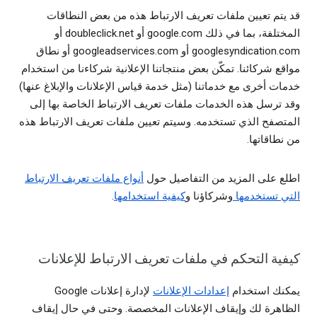
قد يتم تعيين ملفات تعريف الارتباط هذه من بعض النطاقات
المختلفة، بما في ذلك google.com أو doubleclick.net أو
googlesyndication.com أو googleadservices.com أو نطاق
مواقع شركائنا. تمكّن بعض منتجاتنا الإعلانية شركاءنا من استخدام
خدمات أخرى مع خدماتنا (مثل خدمة قياس الإعلانات والإبلاغ عنها)
وقد ترسل هذه الخدمات ملفات تعريف الارتباط الخاصة بها إلى
المتصفح الذي تستخدمه. وسيتم تعيين ملفات تعريف الارتباط هذه
من نطاقاتها.
اطلع على المزيد من التفاصيل حول
أنواع ملفات تعريف الارتباط
التي تستخدمها
وشركاؤنا و
كيفية استخدامها
.
كيفية التحكم في ملفات تعريف الارتباط للإعلانات
يمكنك استخدام
إعدادات الإعلانات
لإدارة إعلانات Google
الظاهرة لك وإيقاف الإعلانات المخصصة. وحتى في حال إيقاف