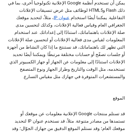
يمكن أن تستخدم أنظمة Google الإعلانية تكنولوجيا أخرى، بما في
ذلك Flash وHTML5 لوظائف مثل عرض تنسيقات الإعلانات
التفاعلية. يمكننا أيضًا استخدام
عنوان IP
، مثلاً، لتحديد موقعك
الجغرافي العام وقياس فعالية الإعلانات، وكذلك لتحسين مدى
صلة الإعلانات باهتماماتك، استنادًا إلى إعداداتك. عند استخدام
المعلومات لقياس مدى فعالية الإعلانات أو لتحسين صلة الإعلانات
التي تظهر لك باهتماماتك، قد نستنتج ما إذا كان النشاط من أجهزة
أو جلسات تصفّح أو حسابات مختلفة مرتبطًا. ويمكننا أيضًا تحديد
الإعلانات استنادًا إلى معلومات عن الجهاز أو جهاز الكمبيوتر الذي
تستخدمه، مثل الوقت والتاريخ وطراز الجهاز ونوع المتصفح
والمستشعرات المتوفرة في جهازك مثل مقياس التسارع.
الموقع
قد تستلم منتجات Google الإعلانية معلومات عن موقعك أو
تستمدها من مصادر متنوعة. مثلاً، قد نستخدم عنوان IP لتحديد
موقعك العام؛ وقد نستلم الموقع الدقيق من جهازك الجوّال؛ وقد