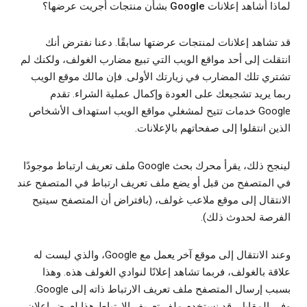
لماذا أشاهد إعلانات Google بشأن منتجات أجريت عرضها؟
قد تشاهد إعلانات لمنتجات عرضتها سابقًا. دعنا نفترض أنك
انتقلت إلى أحد مواقع الويب التي تبيع مضارب الغولف، ولكنك لم
تشتري تلك المضارب في زيارتك الأولى. فإن مالك موقع الويب
ربما يريد تشجيعك على العودة وإكمال عملية الشراء. تقدم
Google خدمات تتيح لمشغلي مواقع الويب استهداف الأشخاص
الذين انتقلوا إلى صفحاتهم بالإعلانات.
لينجح ذلك، يقرأ محرك بحث Google ملف تعريف ارتباط موجودًا
في المتصفح من قبل أو يضع ملف تعريف ارتباط في المتصفح عند
الانتقال إلى موقع ملاعب غولف، (بافتراض أن المتصفح سيتيح
الفرصة لحدوث ذلك).
وعند الانتقال إلى موقع آخر يعمل مع Google، والذي ليست له
علاقة بالغولف، فربما تشاهد إعلانًا لنوادي الغولف هذه. وهذا
بسبب إرسال المتصفح ملف تعريف الارتباط ذاته إلى Google.
وفي المقابل، قد نستخدم ملف تعريف الارتباط هذا لعرض إعلان