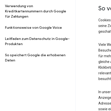
Verwendung von
So v
Kreditkartennummern durch Google
für Zahlungen
Cookies
seine Z
Funktionsweise von Google Voice
geschalt
Leitfaden zum Datenschutz in Google-
Produkten
Viele W
Besuche
So speichert Google die erhobenen
für meh
Daten
gleiche
Klickbet
relevant
besucht
In unse
Anzeige
Adresse
sowie ei