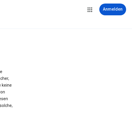
Anmelden
ie
cher,
e keine
von
iesen
solche,