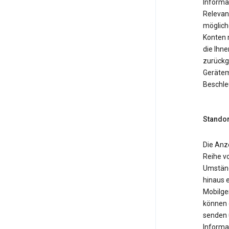
Informa
Relevan
möglich
Konten 
die Ihne
zurückg
Gerätemo
Beschle
Standor
Die Anz
Reihe v
Umständ
hinaus 
Mobilger
können 
senden 
Informa