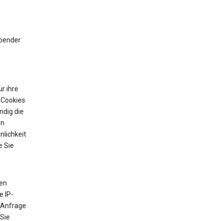
ibender
r ihre
 Cookies
ndig die
on
nlichkeit
e Sie
ten
e IP-
 Anfrage
 Sie