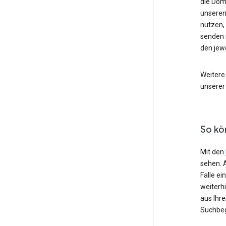
die Dom
unseren
nutzen,
senden 
den jew
Weitere
unserer
So kö
Mit den
sehen. 
Falle e
weiterh
aus Ihr
Suchbeg