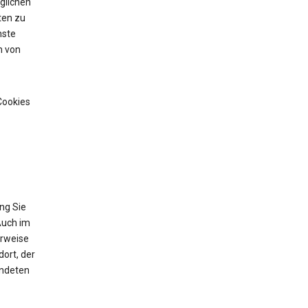
glichen
ten zu
nste
n von
Cookies
ng Sie
Auch im
erweise
ort, der
endeten