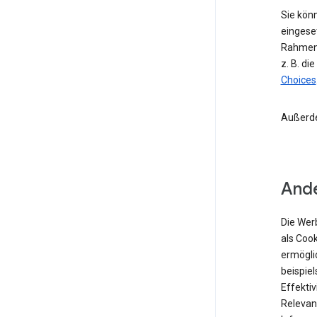
Sie kön
eingese
Rahmen 
z. B. di
Choices
Außerd
Ande
Die Wer
als Coo
ermögli
beispiel
Effekti
Relevan