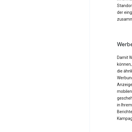
Standor
der ein
zusamme
Werbe
Damit W
können,
die ähnl
Werbung
Anzeige
mobilen
gescheh
in Ihre
Berichte
Kampagn