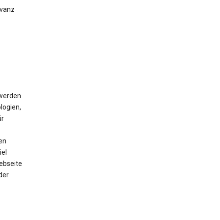
evanz
 werden
logien,
ür
en
iel
ebseite
der