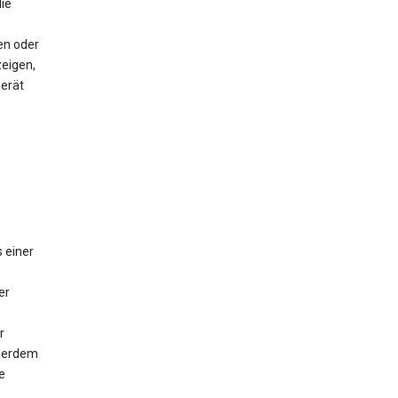
ie
en oder
eigen,
Gerät
 einer
er
r
ußerdem
e