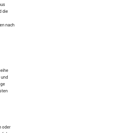
aus
 die
nen nach
Reihe
 und
ige
sten
m oder