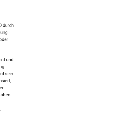
ID durch
bung
 oder
rnt und
ng
nt sein.
siert,
er
haben.
r