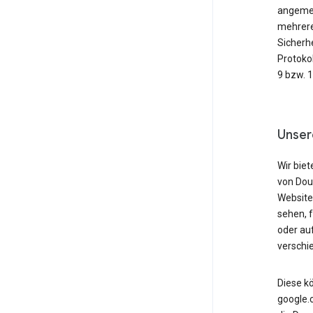
angemeld
mehrere
Sicherh
Protoko
9 bzw. 
Unser
Wir biet
von Dou
Website
sehen, 
oder au
verschi
Diese k
google.