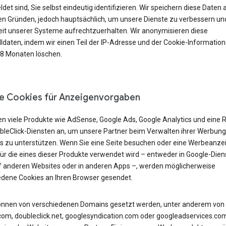
et sind, Sie selbst eindeutig identifizieren. Wir speichern diese Daten 
n Gründen, jedoch hauptsächlich, um unsere Dienste zu verbessern und
eit unserer Systeme aufrechtzuerhalten. Wir anonymisieren diese
lldaten, indem wir einen Teil der IP-Adresse und der Cookie-Informatio
18 Monaten löschen.
e Cookies für Anzeigenvorgaben
en viele Produkte wie AdSense, Google Ads, Google Analytics und eine 
bleClick-Diensten an, um unsere Partner beim Verwalten ihrer Werbung
s zu unterstützen. Wenn Sie eine Seite besuchen oder eine Werbeanze
für die eines dieser Produkte verwendet wird – entweder in Google-Dien
f anderen Websites oder in anderen Apps –, werden möglicherweise
edene Cookies an Ihren Browser gesendet.
önnen von verschiedenen Domains gesetzt werden, unter anderem von
com, doubleclick.net, googlesyndication.com oder googleadservices.co