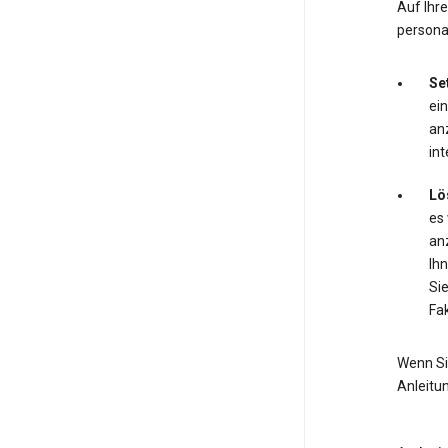
Auf Ihr
personal
Se
ei
anz
int
Lö
es
anz
Ihn
Si
Fak
Wenn Si
Anleitu