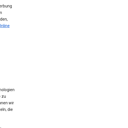
werbung
m
den,
Online
nologien
e zu
nnen wir
ln, die