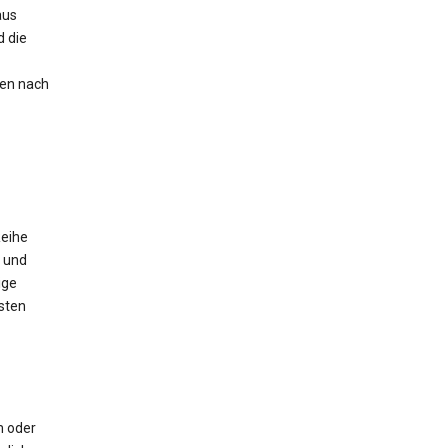
aus
 die
nen nach
Reihe
 und
ige
sten
m oder