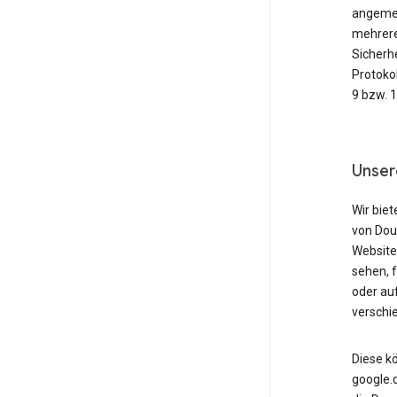
angemeld
mehrere
Sicherh
Protoko
9 bzw. 
Unser
Wir biet
von Dou
Website
sehen, 
oder au
verschi
Diese k
google.