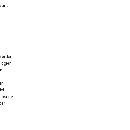
evanz
 werden
logien,
ür
en
iel
ebseite
der