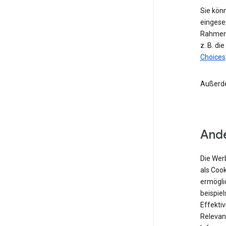
Sie kön
eingese
Rahmen 
z. B. di
Choices
Außerd
Ande
Die Wer
als Coo
ermögli
beispiel
Effekti
Relevan