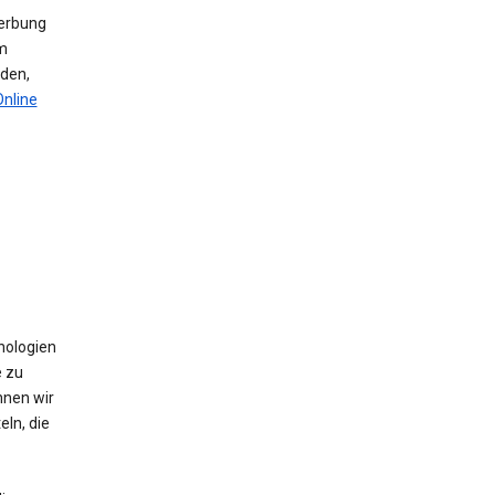
werbung
m
den,
Online
nologien
e zu
nnen wir
ln, die