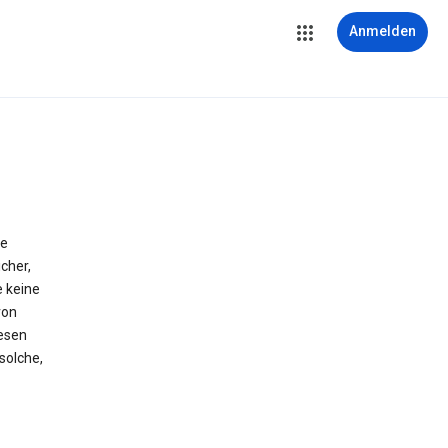
Anmelden
ie
cher,
e keine
von
iesen
solche,