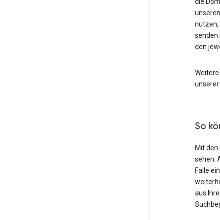
die Dom
unseren
nutzen,
senden 
den jew
Weitere
unserer
So kö
Mit den
sehen. 
Falle e
weiterh
aus Ihr
Suchbeg