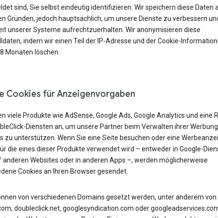
et sind, Sie selbst eindeutig identifizieren. Wir speichern diese Daten 
n Gründen, jedoch hauptsächlich, um unsere Dienste zu verbessern und
eit unserer Systeme aufrechtzuerhalten. Wir anonymisieren diese
lldaten, indem wir einen Teil der IP-Adresse und der Cookie-Informatio
18 Monaten löschen.
e Cookies für Anzeigenvorgaben
en viele Produkte wie AdSense, Google Ads, Google Analytics und eine 
bleClick-Diensten an, um unsere Partner beim Verwalten ihrer Werbung
s zu unterstützen. Wenn Sie eine Seite besuchen oder eine Werbeanze
für die eines dieser Produkte verwendet wird – entweder in Google-Dien
f anderen Websites oder in anderen Apps –, werden möglicherweise
edene Cookies an Ihren Browser gesendet.
önnen von verschiedenen Domains gesetzt werden, unter anderem von
com, doubleclick.net, googlesyndication.com oder googleadservices.co