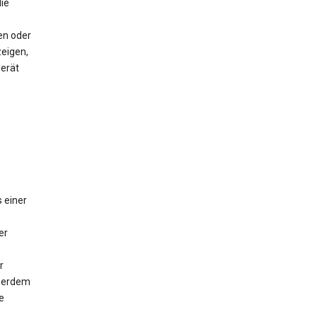
ie
en oder
eigen,
Gerät
 einer
er
r
ußerdem
e