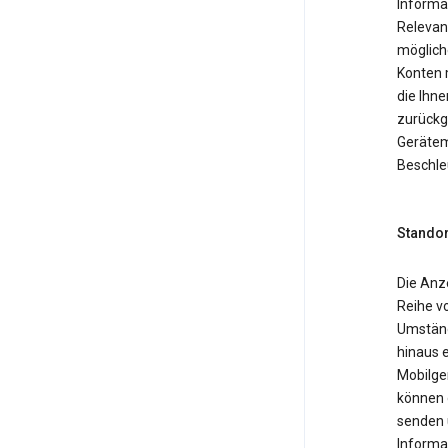
Informa
Relevan
möglich
Konten 
die Ihne
zurückg
Gerätemo
Beschle
Standor
Die Anz
Reihe v
Umständ
hinaus 
Mobilger
können 
senden 
Informa