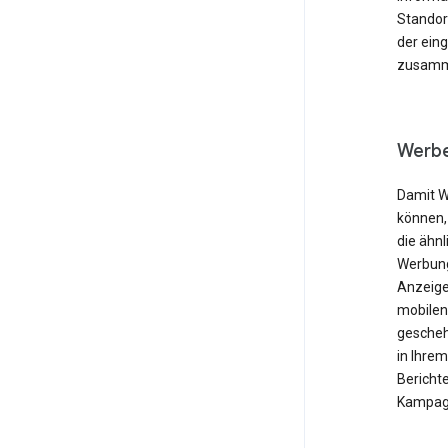
Standor
der ein
zusamme
Werbe
Damit W
können,
die ähnl
Werbung
Anzeige
mobilen
gescheh
in Ihre
Berichte
Kampagn