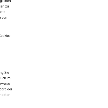
glichen
ten zu
nste
n von
Cookies
ng Sie
Auch im
erweise
ort, der
endeten