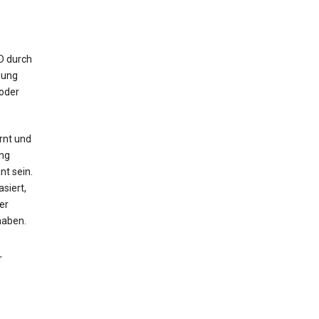
ID durch
bung
 oder
rnt und
ng
nt sein.
siert,
er
haben.
r