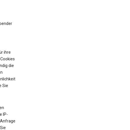
ibender
r ihre
 Cookies
ndig die
on
nlichkeit
e Sie
ten
e IP-
 Anfrage
 Sie