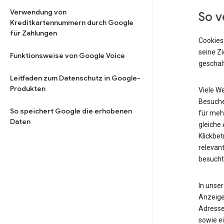
Verwendung von
So v
Kreditkartennummern durch Google
für Zahlungen
Cookies
seine Z
Funktionsweise von Google Voice
geschalt
Leitfaden zum Datenschutz in Google-
Produkten
Viele W
Besuche
So speichert Google die erhobenen
für meh
Daten
gleiche
Klickbet
relevant
besucht
In unse
Anzeige
Adresse
sowie ei