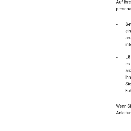
Auf Ihr
personal
Se
ei
anz
int
Lö
es
anz
Ihn
Si
Fak
Wenn Si
Anleitu