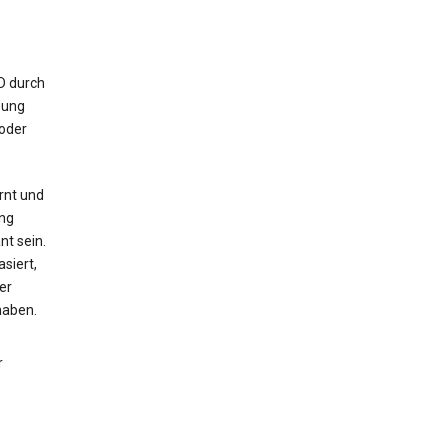
ID durch
bung
 oder
rnt und
ng
nt sein.
siert,
er
haben.
r