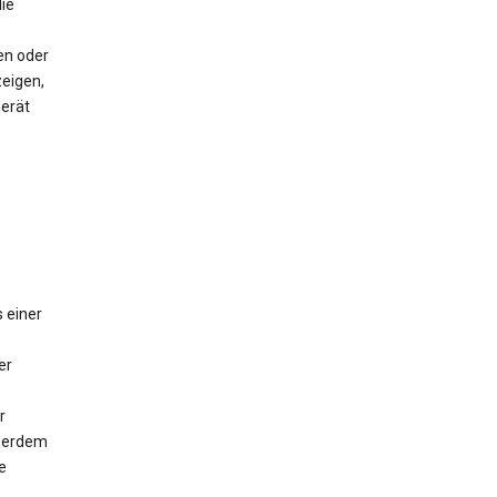
ie
en oder
eigen,
Gerät
 einer
er
r
ußerdem
e