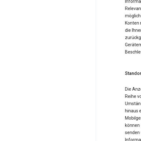
Informa
Relevan
möglich
Konten 
die Ihne
zurückg
Gerätemo
Beschle
Standor
Die Anz
Reihe v
Umständ
hinaus 
Mobilger
können 
senden 
Informa