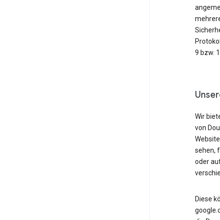
angemeld
mehrere
Sicherh
Protoko
9 bzw. 
Unser
Wir biet
von Dou
Website
sehen, 
oder au
verschi
Diese k
google.