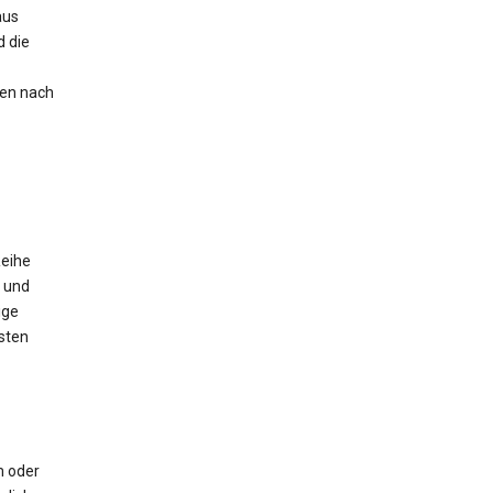
aus
 die
nen nach
Reihe
 und
ige
sten
m oder