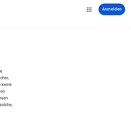
Anmelden
ie
cher,
e keine
von
iesen
solche,