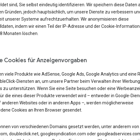
et sind, Sie selbst eindeutig identifizieren. Wir speichern diese Daten 
n Gründen, jedoch hauptsächlich, um unsere Dienste zu verbessern und
eit unserer Systeme aufrechtzuerhalten. Wir anonymisieren diese
lldaten, indem wir einen Teil der IP-Adresse und der Cookie-Informatio
18 Monaten löschen.
e Cookies für Anzeigenvorgaben
en viele Produkte wie AdSense, Google Ads, Google Analytics und eine 
bleClick-Diensten an, um unsere Partner beim Verwalten ihrer Werbung
s zu unterstützen. Wenn Sie eine Seite besuchen oder eine Werbeanze
für die eines dieser Produkte verwendet wird – entweder in Google-Dien
f anderen Websites oder in anderen Apps –, werden möglicherweise
edene Cookies an Ihren Browser gesendet.
önnen von verschiedenen Domains gesetzt werden, unter anderem von
com, doubleclick.net, googlesyndication.com oder googleadservices.co