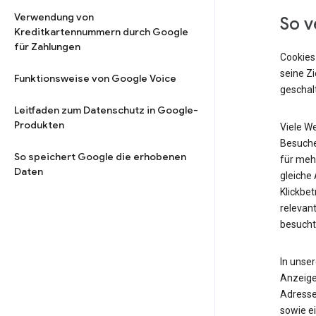
Verwendung von
So v
Kreditkartennummern durch Google
für Zahlungen
Cookies
seine Z
Funktionsweise von Google Voice
geschalt
Leitfaden zum Datenschutz in Google-
Produkten
Viele W
Besuche
So speichert Google die erhobenen
für meh
Daten
gleiche
Klickbet
relevant
besucht
In unse
Anzeige
Adresse
sowie ei