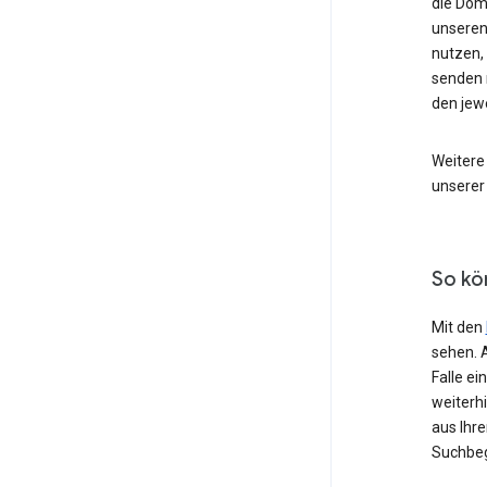
die Dom
unseren
nutzen,
senden 
den jew
Weitere
unserer
So kö
Mit den
sehen. 
Falle e
weiterh
aus Ihr
Suchbeg