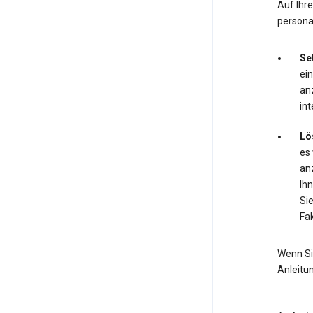
Auf Ihr
personal
Se
ei
anz
int
Lö
es
anz
Ihn
Si
Fak
Wenn Si
Anleitu