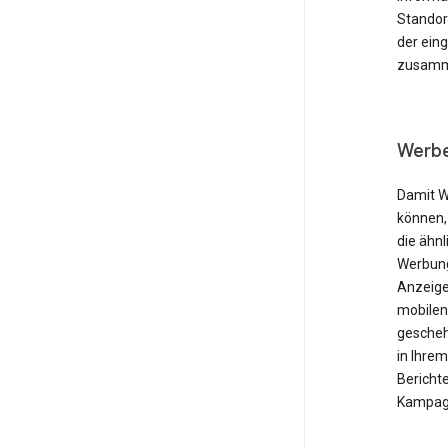
Standor
der ein
zusamme
Werbe
Damit W
können,
die ähnl
Werbung
Anzeige
mobilen
gescheh
in Ihre
Berichte
Kampagn