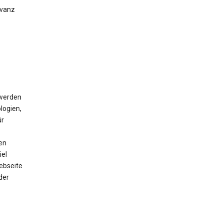
evanz
 werden
logien,
ür
en
iel
ebseite
der