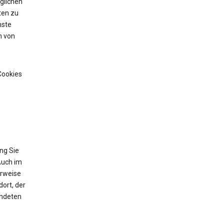
glichen
ten zu
nste
n von
Cookies
ng Sie
Auch im
erweise
ort, der
endeten