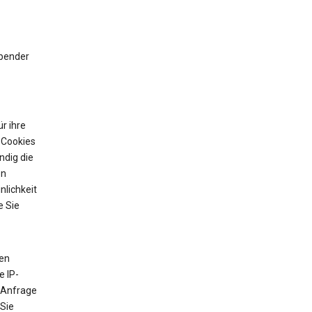
ibender
r ihre
 Cookies
ndig die
on
nlichkeit
e Sie
ten
e IP-
 Anfrage
 Sie