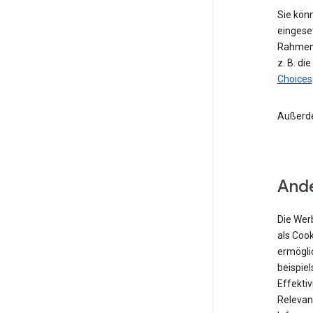
Sie kön
eingese
Rahmen 
z. B. di
Choices
Außerd
Ande
Die Wer
als Coo
ermögli
beispiel
Effekti
Relevan