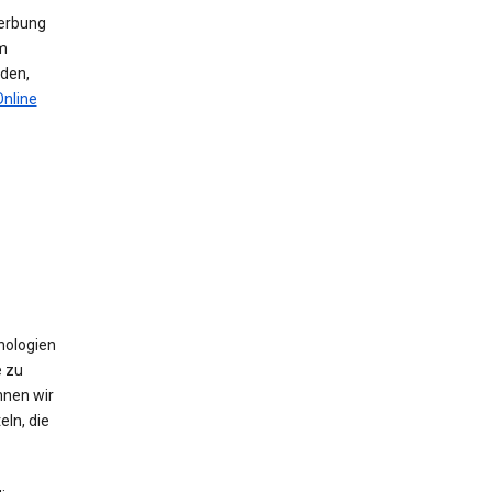
werbung
m
den,
Online
nologien
e zu
nnen wir
ln, die