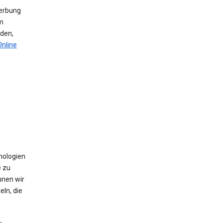
werbung
m
den,
Online
nologien
e zu
nnen wir
ln, die