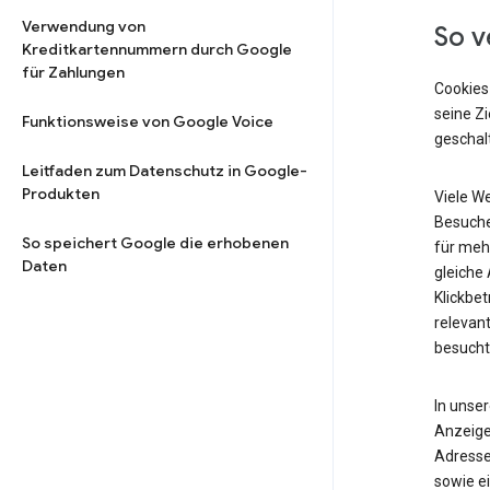
Verwendung von
So v
Kreditkartennummern durch Google
für Zahlungen
Cookies
seine Z
Funktionsweise von Google Voice
geschalt
Leitfaden zum Datenschutz in Google-
Produkten
Viele W
Besuche
So speichert Google die erhobenen
für meh
Daten
gleiche
Klickbet
relevant
besucht
In unse
Anzeige
Adresse
sowie ei