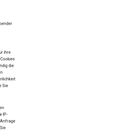
ibender
r ihre
 Cookies
ndig die
on
nlichkeit
e Sie
ten
e IP-
 Anfrage
 Sie