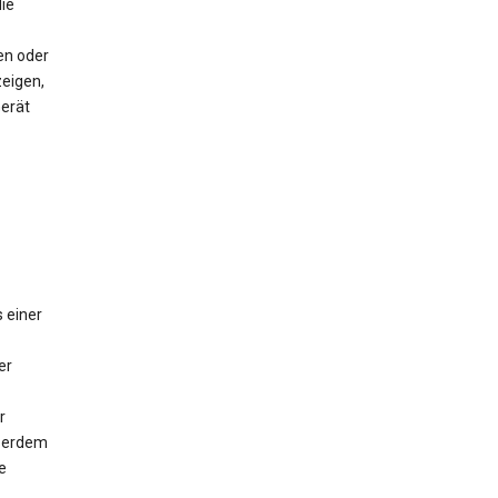
ie
en oder
eigen,
Gerät
 einer
er
r
ußerdem
e