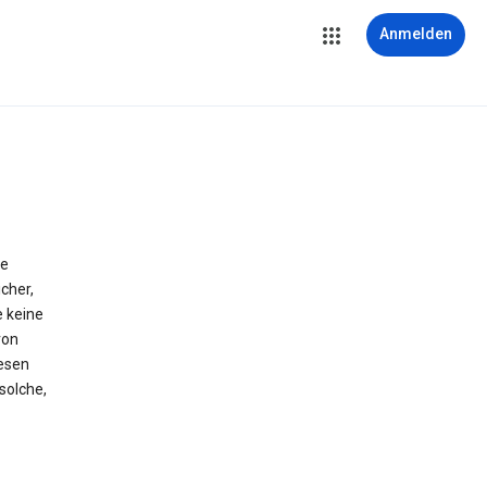
Anmelden
ie
cher,
e keine
von
iesen
solche,