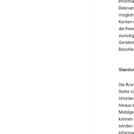
Informa
Relevan
möglich
Konten 
die Ihne
zurückg
Gerätemo
Beschle
Standor
Die Anz
Reihe v
Umständ
hinaus 
Mobilger
können 
senden 
Informa