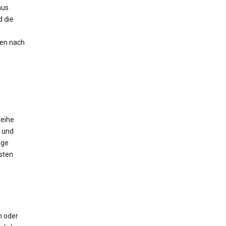
aus
 die
nen nach
Reihe
 und
ige
sten
m oder