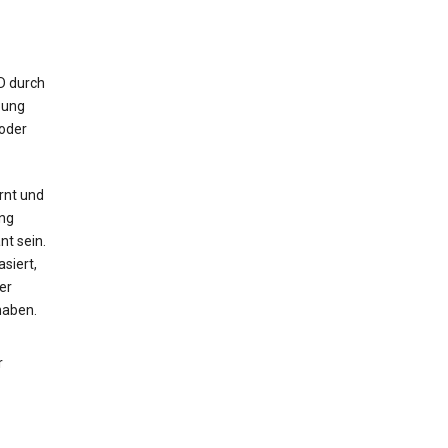
ID durch
bung
 oder
rnt und
ng
nt sein.
siert,
er
haben.
r