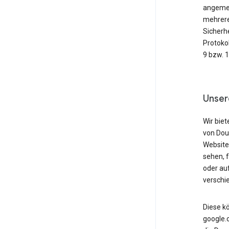
angemeld
mehrere
Sicherh
Protoko
9 bzw. 
Unser
Wir biet
von Dou
Website
sehen, 
oder au
verschi
Diese k
google.