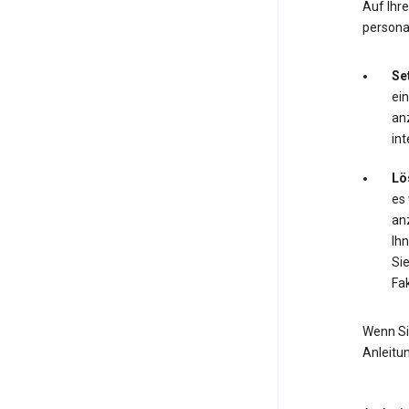
Auf Ihr
personal
Se
ei
anz
int
Lö
es
anz
Ihn
Si
Fak
Wenn Si
Anleitu