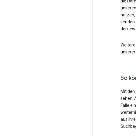
die Dom
unseren
nutzen,
senden 
den jew
Weitere
unserer
So kö
Mit den
sehen. 
Falle e
weiterh
aus Ihr
Suchbeg