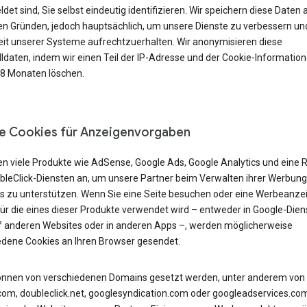
et sind, Sie selbst eindeutig identifizieren. Wir speichern diese Daten 
n Gründen, jedoch hauptsächlich, um unsere Dienste zu verbessern und
eit unserer Systeme aufrechtzuerhalten. Wir anonymisieren diese
lldaten, indem wir einen Teil der IP-Adresse und der Cookie-Informatio
18 Monaten löschen.
e Cookies für Anzeigenvorgaben
en viele Produkte wie AdSense, Google Ads, Google Analytics und eine 
bleClick-Diensten an, um unsere Partner beim Verwalten ihrer Werbung
s zu unterstützen. Wenn Sie eine Seite besuchen oder eine Werbeanze
für die eines dieser Produkte verwendet wird – entweder in Google-Dien
f anderen Websites oder in anderen Apps –, werden möglicherweise
edene Cookies an Ihren Browser gesendet.
önnen von verschiedenen Domains gesetzt werden, unter anderem von
com, doubleclick.net, googlesyndication.com oder googleadservices.co