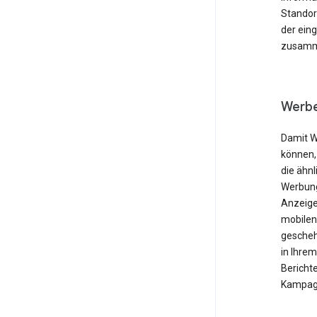
Standor
der ein
zusamme
Werbe
Damit W
können,
die ähnl
Werbung
Anzeige
mobilen
gescheh
in Ihre
Berichte
Kampagn