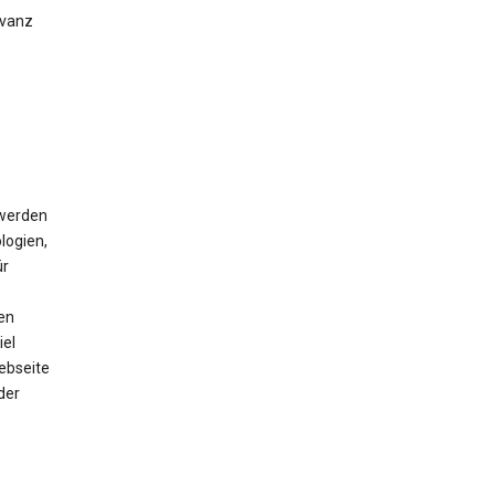
evanz
 werden
logien,
ür
en
iel
ebseite
der