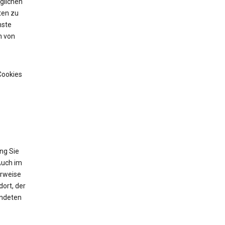
glichen
ten zu
nste
n von
Cookies
ng Sie
Auch im
erweise
ort, der
endeten