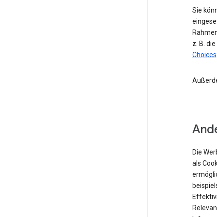
Sie kön
eingese
Rahmen 
z. B. di
Choices
Außerd
Ande
Die Wer
als Coo
ermögli
beispiel
Effekti
Relevan