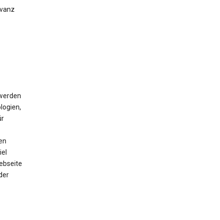
evanz
 werden
logien,
ür
en
iel
ebseite
der