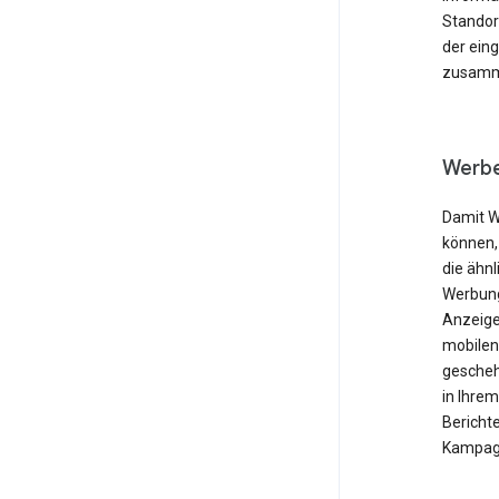
Standor
der ein
zusamme
Werbe
Damit W
können,
die ähnl
Werbung
Anzeige
mobilen
gescheh
in Ihre
Berichte
Kampagn