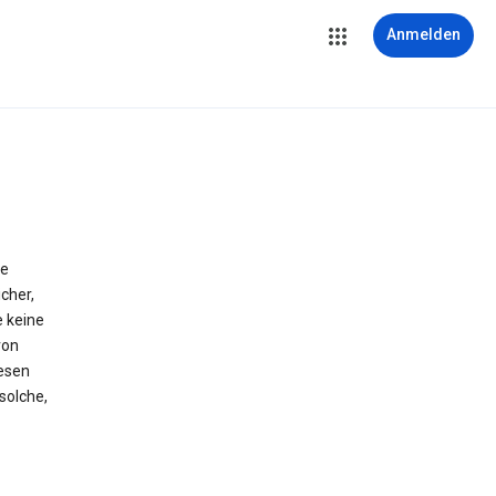
Anmelden
ie
cher,
e keine
von
iesen
solche,