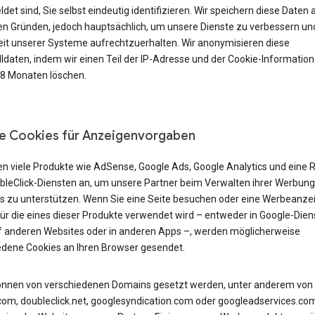
et sind, Sie selbst eindeutig identifizieren. Wir speichern diese Daten 
n Gründen, jedoch hauptsächlich, um unsere Dienste zu verbessern und
eit unserer Systeme aufrechtzuerhalten. Wir anonymisieren diese
lldaten, indem wir einen Teil der IP-Adresse und der Cookie-Informatio
18 Monaten löschen.
e Cookies für Anzeigenvorgaben
en viele Produkte wie AdSense, Google Ads, Google Analytics und eine 
bleClick-Diensten an, um unsere Partner beim Verwalten ihrer Werbung
s zu unterstützen. Wenn Sie eine Seite besuchen oder eine Werbeanze
für die eines dieser Produkte verwendet wird – entweder in Google-Dien
f anderen Websites oder in anderen Apps –, werden möglicherweise
edene Cookies an Ihren Browser gesendet.
önnen von verschiedenen Domains gesetzt werden, unter anderem von
com, doubleclick.net, googlesyndication.com oder googleadservices.co