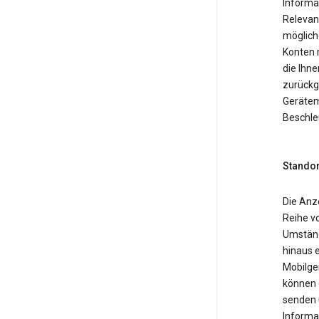
Informa
Relevan
möglich
Konten 
die Ihne
zurückg
Gerätemo
Beschle
Standor
Die Anz
Reihe v
Umständ
hinaus 
Mobilger
können 
senden 
Informa