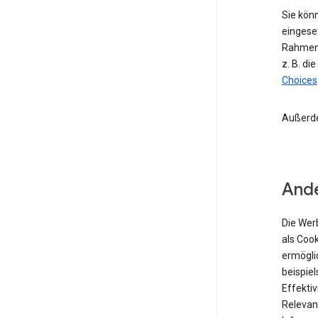
Sie kön
eingese
Rahmen 
z. B. di
Choices
Außerd
Ande
Die Wer
als Coo
ermögli
beispiel
Effekti
Relevan