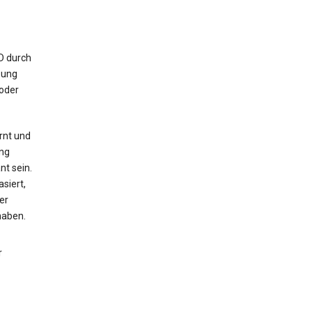
ID durch
bung
 oder
rnt und
ng
nt sein.
siert,
er
haben.
r