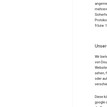
angemeld
mehrere
Sicherh
Protoko
9 bzw. 
Unser
Wir biet
von Dou
Website
sehen, 
oder au
verschi
Diese k
google.