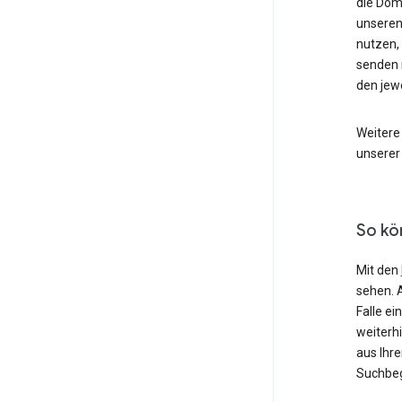
die Dom
unseren
nutzen,
senden 
den jew
Weitere
unserer
So kö
Mit den
sehen. 
Falle e
weiterh
aus Ihr
Suchbeg