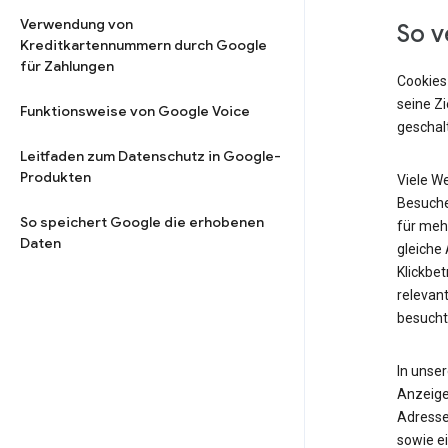
Verwendung von
So v
Kreditkartennummern durch Google
für Zahlungen
Cookies
seine Z
Funktionsweise von Google Voice
geschalt
Leitfaden zum Datenschutz in Google-
Produkten
Viele W
Besuche
So speichert Google die erhobenen
für meh
Daten
gleiche
Klickbet
relevant
besucht
In unse
Anzeige
Adresse
sowie ei