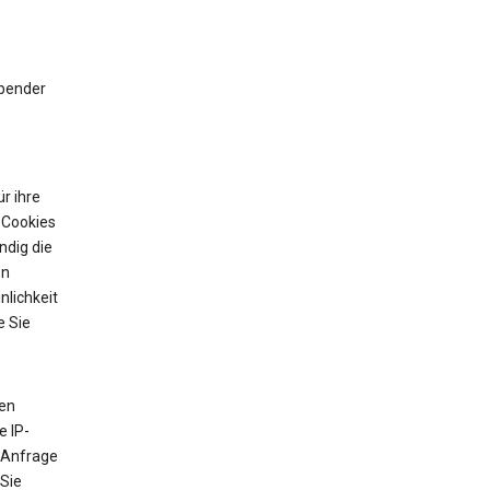
ibender
r ihre
 Cookies
ndig die
on
nlichkeit
e Sie
ten
e IP-
 Anfrage
 Sie