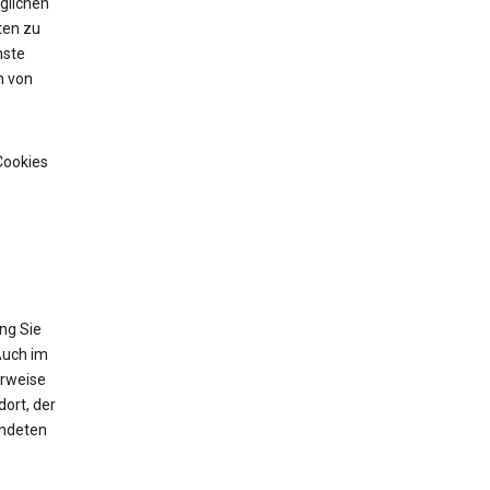
glichen
ten zu
nste
n von
Cookies
ng Sie
Auch im
erweise
ort, der
endeten