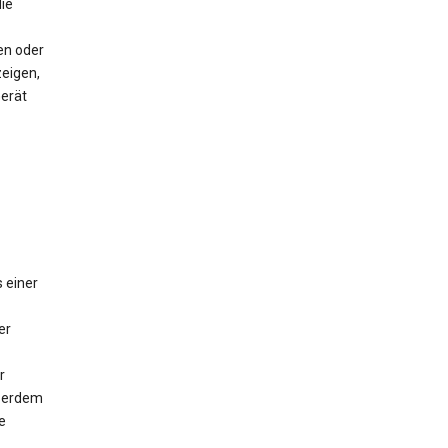
ie
en oder
eigen,
Gerät
 einer
er
r
ußerdem
e