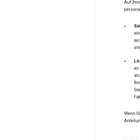
Auf Ihr
personal
Se
ei
anz
int
Lö
es
anz
Ihn
Si
Fak
Wenn Si
Anleitu