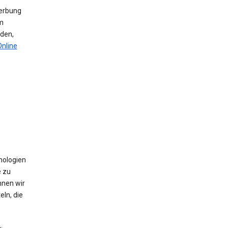
werbung
m
den,
Online
nologien
e zu
nnen wir
ln, die