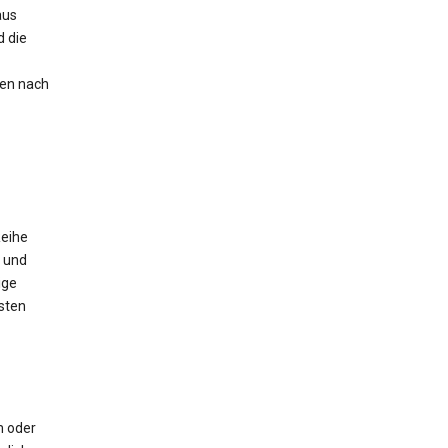
aus
 die
nen nach
Reihe
 und
ige
sten
m oder