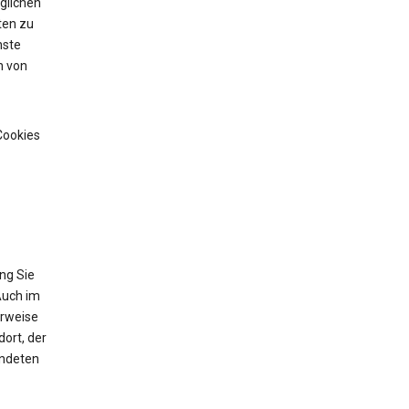
glichen
ten zu
nste
n von
Cookies
ng Sie
Auch im
erweise
ort, der
endeten