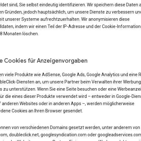
et sind, Sie selbst eindeutig identifizieren. Wir speichern diese Daten 
n Gründen, jedoch hauptsächlich, um unsere Dienste zu verbessern und
eit unserer Systeme aufrechtzuerhalten. Wir anonymisieren diese
lldaten, indem wir einen Teil der IP-Adresse und der Cookie-Informatio
18 Monaten löschen.
e Cookies für Anzeigenvorgaben
en viele Produkte wie AdSense, Google Ads, Google Analytics und eine 
bleClick-Diensten an, um unsere Partner beim Verwalten ihrer Werbung
s zu unterstützen. Wenn Sie eine Seite besuchen oder eine Werbeanze
für die eines dieser Produkte verwendet wird – entweder in Google-Dien
f anderen Websites oder in anderen Apps –, werden möglicherweise
edene Cookies an Ihren Browser gesendet.
önnen von verschiedenen Domains gesetzt werden, unter anderem von
com, doubleclick.net, googlesyndication.com oder googleadservices.co