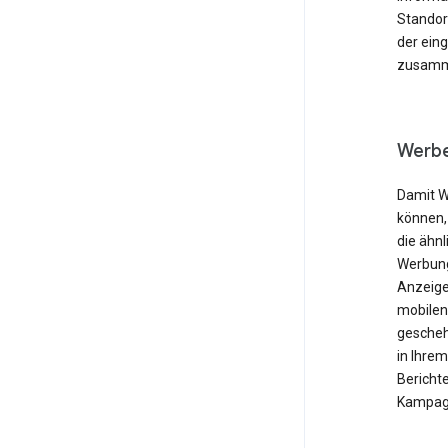
Standor
der ein
zusamme
Werbe
Damit W
können,
die ähnl
Werbung
Anzeige
mobilen
gescheh
in Ihre
Berichte
Kampagn