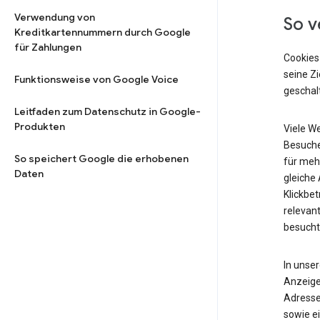
Verwendung von
So v
Kreditkartennummern durch Google
für Zahlungen
Cookies
seine Z
Funktionsweise von Google Voice
geschalt
Leitfaden zum Datenschutz in Google-
Produkten
Viele W
Besuche
So speichert Google die erhobenen
für meh
Daten
gleiche
Klickbet
relevant
besucht
In unse
Anzeige
Adresse
sowie ei