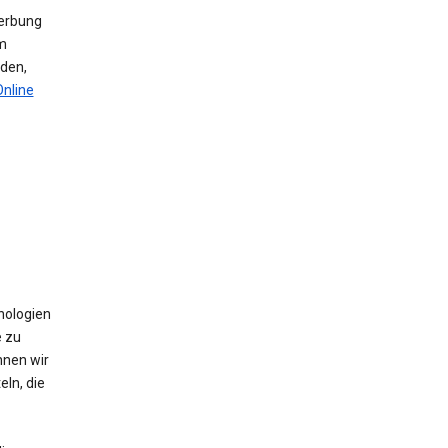
werbung
m
den,
Online
nologien
e zu
nnen wir
ln, die