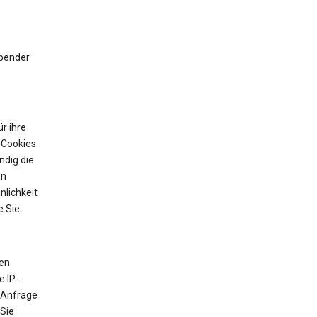
ibender
r ihre
 Cookies
ndig die
on
nlichkeit
e Sie
ten
e IP-
 Anfrage
 Sie