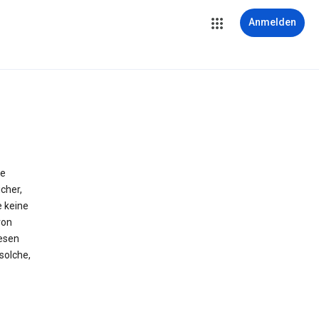
Anmelden
ie
cher,
e keine
von
iesen
solche,