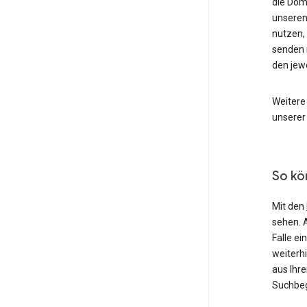
die Dom
unseren
nutzen,
senden 
den jew
Weitere
unserer
So kö
Mit den
sehen. 
Falle e
weiterh
aus Ihr
Suchbeg