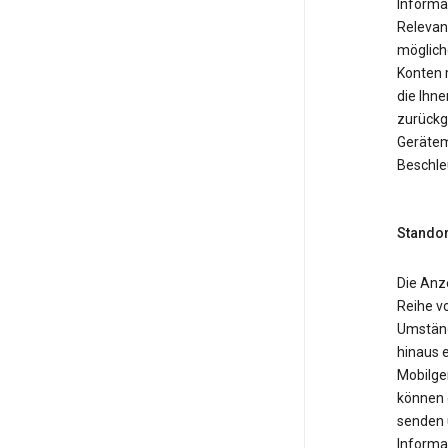
Informa
Relevan
möglich
Konten 
die Ihne
zurückg
Gerätemo
Beschle
Standor
Die Anz
Reihe v
Umständ
hinaus 
Mobilger
können 
senden 
Informa