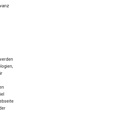
evanz
 werden
logien,
ür
en
iel
ebseite
der