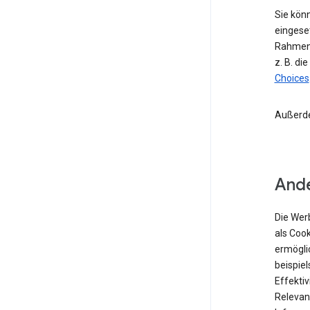
Sie kön
eingese
Rahmen 
z. B. di
Choices
Außerd
Ande
Die Wer
als Coo
ermögli
beispiel
Effekti
Relevan