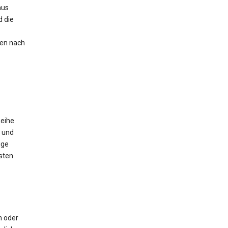
aus
 die
nen nach
Reihe
 und
ige
sten
m oder