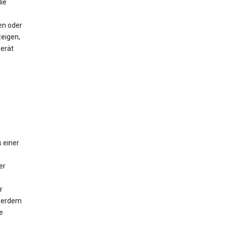
ie
en oder
eigen,
Gerät
 einer
er
r
ußerdem
e