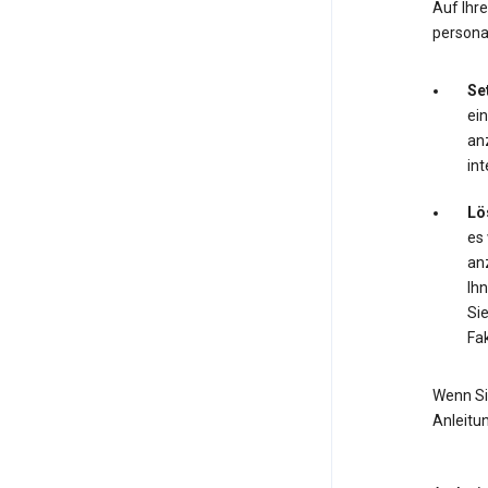
Auf Ihr
personal
Se
ei
anz
int
Lö
es
anz
Ihn
Si
Fak
Wenn Si
Anleitu