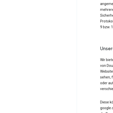
angemeld
mehrere
Sicherh
Protoko
9 bzw. 
Unser
Wir biet
von Dou
Website
sehen, 
oder au
verschi
Diese k
google.