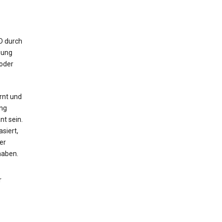
ID durch
bung
 oder
rnt und
ng
nt sein.
siert,
er
haben.
r