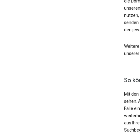
die Dom
unseren
nutzen,
senden 
den jew
Weitere
unserer
So kö
Mit den
sehen. 
Falle e
weiterh
aus Ihr
Suchbeg