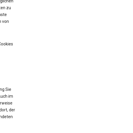
glichen
ten zu
nste
n von
Cookies
ng Sie
Auch im
erweise
ort, der
endeten