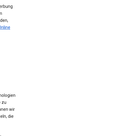
werbung
m
den,
Online
nologien
e zu
nnen wir
ln, die