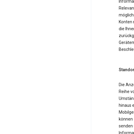
Informa
Relevan
möglich
Konten 
die Ihne
zurückg
Gerätemo
Beschle
Standor
Die Anz
Reihe v
Umständ
hinaus 
Mobilger
können 
senden 
Informa