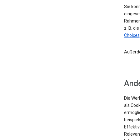
Sie kön
eingese
Rahmen 
z. B. di
Choices
Außerd
Ande
Die Wer
als Coo
ermögli
beispiel
Effekti
Relevan