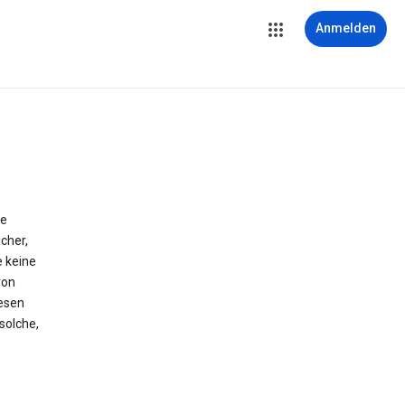
Anmelden
ie
cher,
e keine
von
iesen
solche,