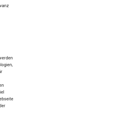
evanz
 werden
logien,
ür
en
iel
ebseite
der