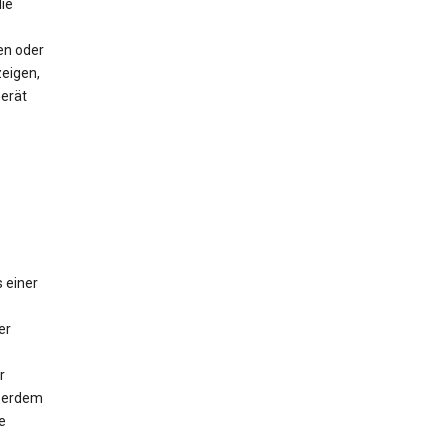
ie
en oder
eigen,
Gerät
 einer
er
r
ußerdem
e