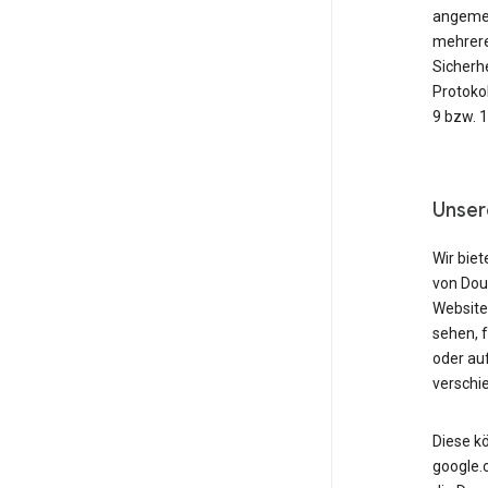
angemeld
mehrere
Sicherh
Protoko
9 bzw. 
Unser
Wir biet
von Dou
Website
sehen, 
oder au
verschi
Diese k
google.