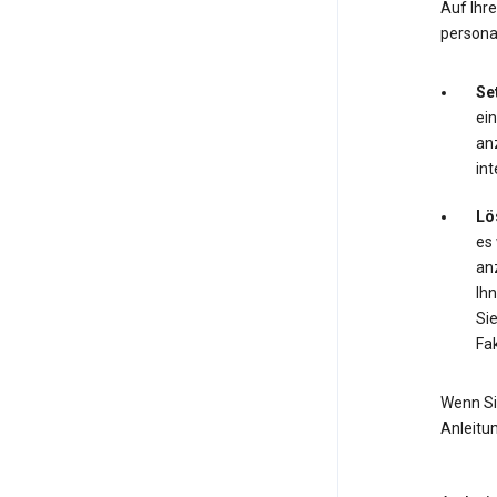
Auf Ihr
personal
Se
ei
anz
int
Lö
es
anz
Ihn
Si
Fak
Wenn Si
Anleitu