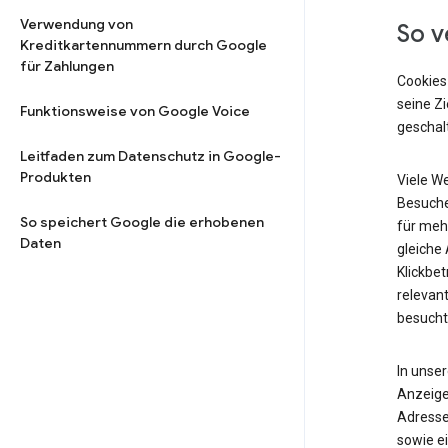
Verwendung von
So v
Kreditkartennummern durch Google
für Zahlungen
Cookies
seine Z
Funktionsweise von Google Voice
geschalt
Leitfaden zum Datenschutz in Google-
Produkten
Viele W
Besuche
So speichert Google die erhobenen
für meh
Daten
gleiche
Klickbet
relevant
besucht
In unse
Anzeige
Adresse
sowie ei