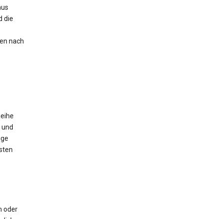
aus
 die
nen nach
Reihe
 und
ige
sten
m oder