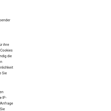
ibender
r ihre
 Cookies
ndig die
on
nlichkeit
e Sie
ten
e IP-
 Anfrage
 Sie