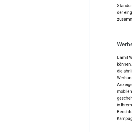
Standor
der ein
zusamme
Werbe
Damit W
können,
die ähnl
Werbung
Anzeige
mobilen
gescheh
in Ihre
Berichte
Kampagn