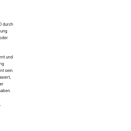
ID durch
bung
 oder
rnt und
ng
nt sein.
siert,
er
haben.
r