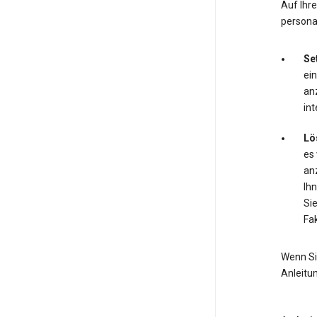
Auf Ihr
personal
Se
ei
anz
int
Lö
es
anz
Ihn
Si
Fak
Wenn Si
Anleitu