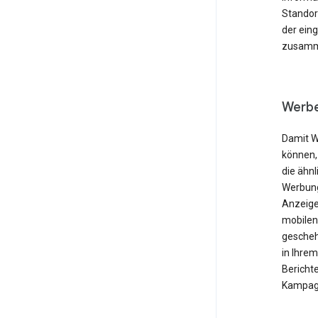
Standor
der ein
zusamme
Werbe
Damit W
können,
die ähnl
Werbung
Anzeige
mobilen
gescheh
in Ihre
Berichte
Kampagn