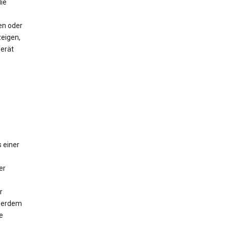
ie
en oder
eigen,
Gerät
 einer
er
r
ußerdem
e