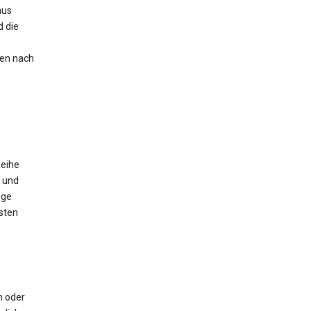
aus
 die
nen nach
Reihe
 und
ige
sten
m oder