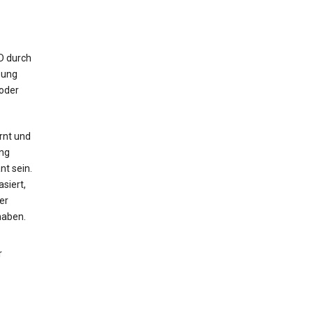
ID durch
bung
 oder
rnt und
ng
nt sein.
siert,
er
haben.
r