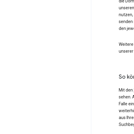
die Dom
unseren
nutzen,
senden 
den jew
Weitere
unserer
So kö
Mit den
sehen. 
Falle e
weiterh
aus Ihr
Suchbeg