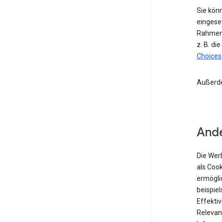
Sie kön
eingese
Rahmen 
z. B. di
Choices
Außerd
Ande
Die Wer
als Coo
ermögli
beispiel
Effekti
Relevan