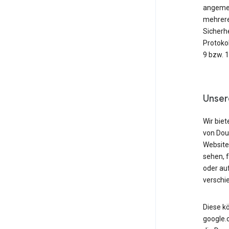
angemeld
mehrere
Sicherh
Protoko
9 bzw. 
Unser
Wir biet
von Dou
Website
sehen, 
oder au
verschi
Diese k
google.