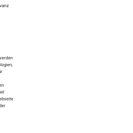
evanz
 werden
logien,
ür
en
iel
ebseite
der