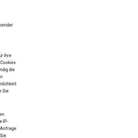
ibender
r ihre
 Cookies
ndig die
on
nlichkeit
e Sie
ten
e IP-
 Anfrage
 Sie