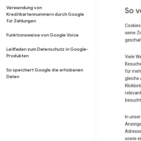
Verwendung von
So v
Kreditkartennummern durch Google
für Zahlungen
Cookies
seine Z
Funktionsweise von Google Voice
geschalt
Leitfaden zum Datenschutz in Google-
Produkten
Viele W
Besuche
So speichert Google die erhobenen
für meh
Daten
gleiche
Klickbet
relevant
besucht
In unse
Anzeige
Adresse
sowie ei