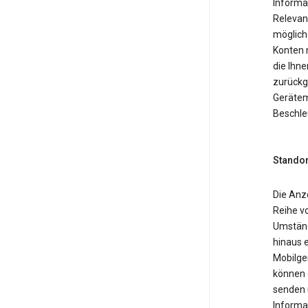
Informa
Relevan
möglich
Konten 
die Ihne
zurückg
Gerätemo
Beschle
Standor
Die Anz
Reihe v
Umständ
hinaus 
Mobilger
können 
senden 
Informa