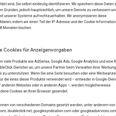
et sind, Sie selbst eindeutig identifizieren. Wir speichern diese Daten 
n Gründen, jedoch hauptsächlich, um unsere Dienste zu verbessern und
eit unserer Systeme aufrechtzuerhalten. Wir anonymisieren diese
lldaten, indem wir einen Teil der IP-Adresse und der Cookie-Informatio
18 Monaten löschen.
e Cookies für Anzeigenvorgaben
en viele Produkte wie AdSense, Google Ads, Google Analytics und eine 
bleClick-Diensten an, um unsere Partner beim Verwalten ihrer Werbung
s zu unterstützen. Wenn Sie eine Seite besuchen oder eine Werbeanze
für die eines dieser Produkte verwendet wird – entweder in Google-Dien
f anderen Websites oder in anderen Apps –, werden möglicherweise
edene Cookies an Ihren Browser gesendet.
önnen von verschiedenen Domains gesetzt werden, unter anderem von
com, doubleclick.net, googlesyndication.com oder googleadservices.co