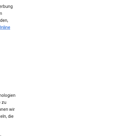
werbung
m
den,
Online
nologien
e zu
nnen wir
ln, die