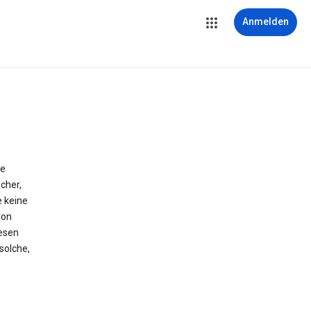
Anmelden
ie
cher,
e keine
von
iesen
solche,