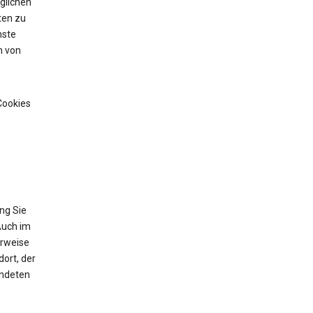
glichen
ten zu
nste
n von
Cookies
ng Sie
Auch im
erweise
ort, der
endeten