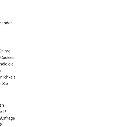
ibender
r ihre
 Cookies
ndig die
on
nlichkeit
e Sie
ten
e IP-
 Anfrage
 Sie