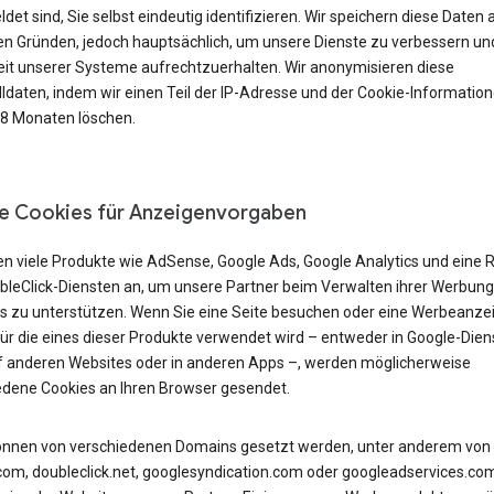
et sind, Sie selbst eindeutig identifizieren. Wir speichern diese Daten 
n Gründen, jedoch hauptsächlich, um unsere Dienste zu verbessern und
eit unserer Systeme aufrechtzuerhalten. Wir anonymisieren diese
lldaten, indem wir einen Teil der IP-Adresse und der Cookie-Informatio
18 Monaten löschen.
e Cookies für Anzeigenvorgaben
en viele Produkte wie AdSense, Google Ads, Google Analytics und eine 
bleClick-Diensten an, um unsere Partner beim Verwalten ihrer Werbung
s zu unterstützen. Wenn Sie eine Seite besuchen oder eine Werbeanze
für die eines dieser Produkte verwendet wird – entweder in Google-Dien
f anderen Websites oder in anderen Apps –, werden möglicherweise
edene Cookies an Ihren Browser gesendet.
önnen von verschiedenen Domains gesetzt werden, unter anderem von
com, doubleclick.net, googlesyndication.com oder googleadservices.co