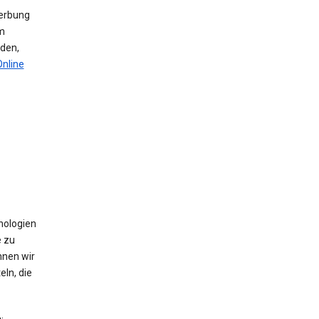
werbung
m
den,
Online
nologien
e zu
nnen wir
ln, die