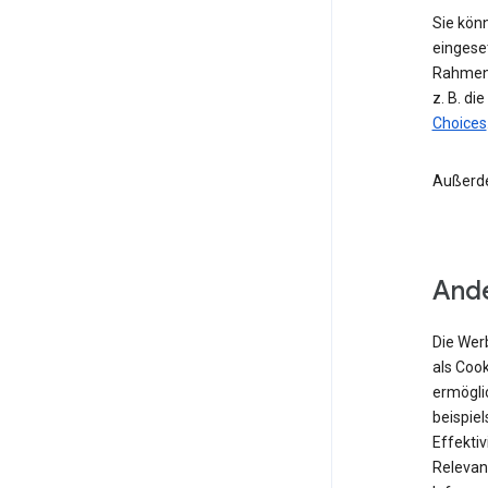
Sie kön
eingese
Rahmen 
z. B. di
Choices
Außerd
Ande
Die Wer
als Coo
ermögli
beispiel
Effekti
Relevan