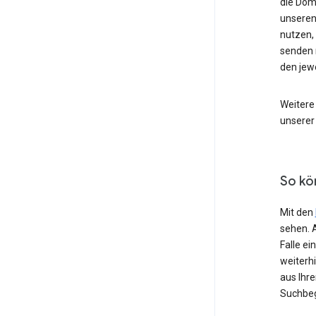
die Dom
unseren
nutzen,
senden 
den jew
Weitere
unserer
So kö
Mit den
sehen. 
Falle e
weiterh
aus Ihr
Suchbeg