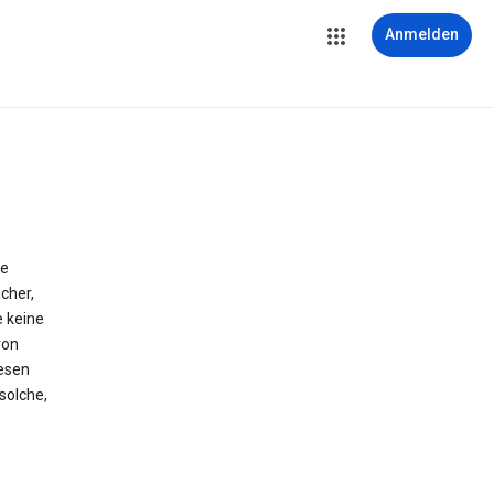
Anmelden
ie
cher,
e keine
von
iesen
solche,