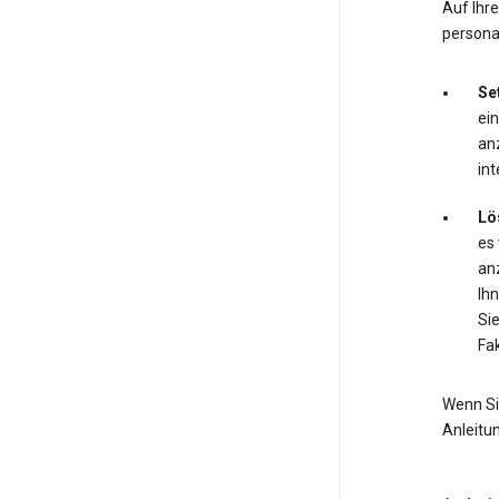
Auf Ihr
personal
Se
ei
anz
int
Lö
es
anz
Ihn
Si
Fak
Wenn Si
Anleitu