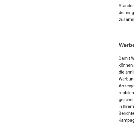
Standor
der ein
zusamme
Werbe
Damit W
können,
die ähnl
Werbung
Anzeige
mobilen
gescheh
in Ihre
Berichte
Kampagn