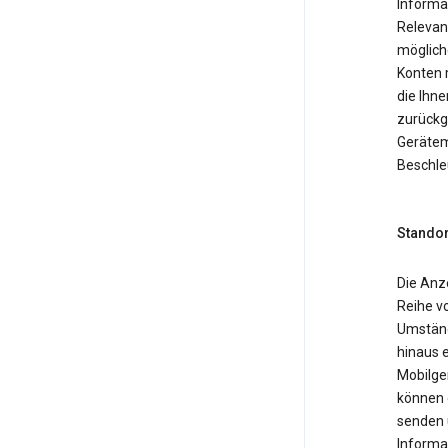
Informa
Relevan
möglich
Konten 
die Ihne
zurückg
Gerätemo
Beschle
Standor
Die Anz
Reihe v
Umständ
hinaus 
Mobilger
können 
senden 
Informa