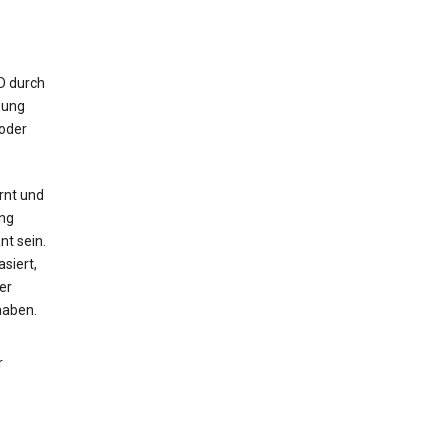
ID durch
bung
 oder
rnt und
ng
nt sein.
siert,
er
haben.
r