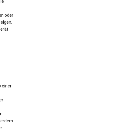
ie
en oder
eigen,
Gerät
 einer
er
r
ußerdem
e