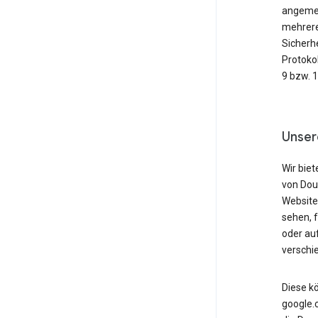
angemeld
mehrere
Sicherh
Protoko
9 bzw. 
Unser
Wir biet
von Dou
Website
sehen, 
oder au
verschi
Diese k
google.