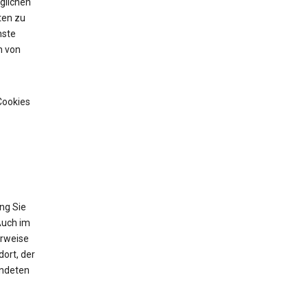
glichen
ten zu
nste
n von
Cookies
ng Sie
Auch im
erweise
ort, der
endeten