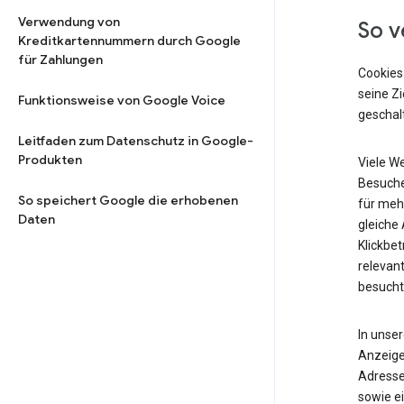
Verwendung von
So v
Kreditkartennummern durch Google
für Zahlungen
Cookies
seine Z
Funktionsweise von Google Voice
geschalt
Leitfaden zum Datenschutz in Google-
Produkten
Viele W
Besuche
So speichert Google die erhobenen
für meh
Daten
gleiche
Klickbet
relevant
besucht
In unse
Anzeige
Adresse
sowie ei