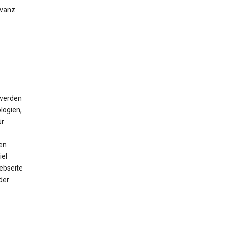
evanz
 werden
logien,
ür
en
iel
ebseite
der