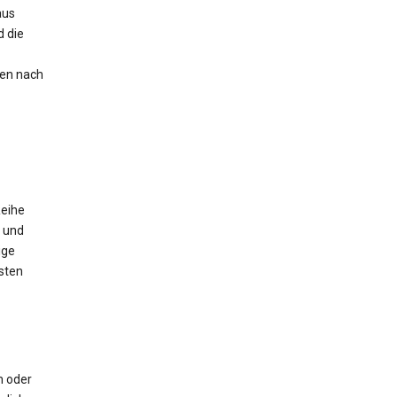
aus
 die
nen nach
Reihe
 und
ige
sten
m oder