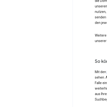
die Dom
unseren
nutzen,
senden 
den jew
Weitere
unserer
So kö
Mit den
sehen. 
Falle e
weiterh
aus Ihr
Suchbeg