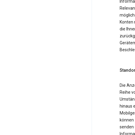
Informa
Relevan
möglich
Konten 
die Ihne
zurückg
Gerätemo
Beschle
Standor
Die Anz
Reihe v
Umständ
hinaus 
Mobilger
können 
senden 
Informa