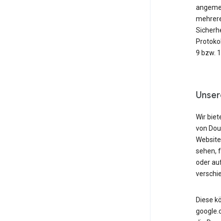
angemeld
mehrere
Sicherh
Protoko
9 bzw. 
Unser
Wir biet
von Dou
Website
sehen, 
oder au
verschi
Diese k
google.