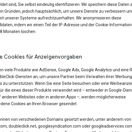
et sind, Sie selbst eindeutig identifizieren. Wir speichern diese Daten 
n Gründen, jedoch hauptsächlich, um unsere Dienste zu verbessern und
eit unserer Systeme aufrechtzuerhalten. Wir anonymisieren diese
lldaten, indem wir einen Teil der IP-Adresse und der Cookie-Informatio
18 Monaten löschen.
e Cookies für Anzeigenvorgaben
en viele Produkte wie AdSense, Google Ads, Google Analytics und eine 
bleClick-Diensten an, um unsere Partner beim Verwalten ihrer Werbung
s zu unterstützen. Wenn Sie eine Seite besuchen oder eine Werbeanze
für die eines dieser Produkte verwendet wird – entweder in Google-Dien
f anderen Websites oder in anderen Apps –, werden möglicherweise
edene Cookies an Ihren Browser gesendet.
önnen von verschiedenen Domains gesetzt werden, unter anderem von
com, doubleclick.net, googlesyndication.com oder googleadservices.co