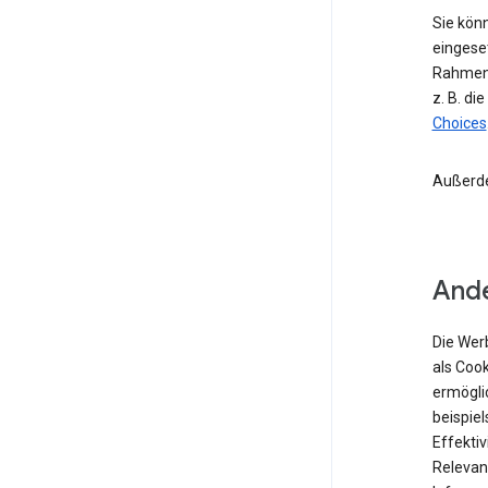
Sie kön
eingese
Rahmen 
z. B. di
Choices
Außerd
Ande
Die Wer
als Coo
ermögli
beispiel
Effekti
Relevan