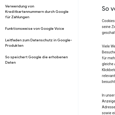
Verwendung von
So v
Kreditkartennummern durch Google
für Zahlungen
Cookies
seine Z
Funktionsweise von Google Voice
geschalt
Leitfaden zum Datenschutz in Google-
Produkten
Viele W
Besuche
So speichert Google die erhobenen
für meh
Daten
gleiche
Klickbet
relevant
besucht
In unse
Anzeige
Adresse
sowie ei