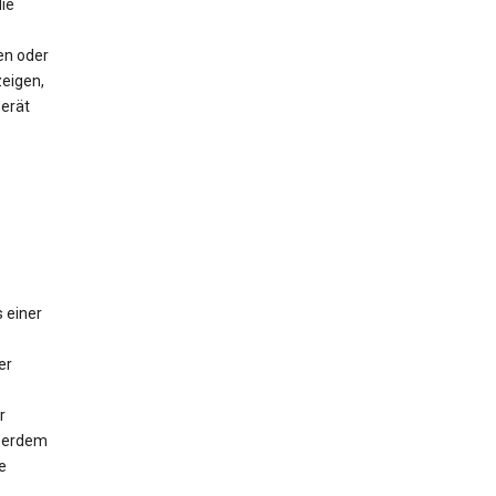
ie
en oder
eigen,
Gerät
 einer
er
r
ußerdem
e