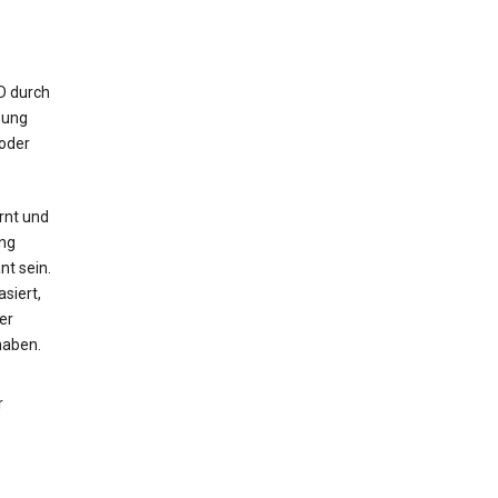
ID durch
bung
 oder
rnt und
ng
nt sein.
siert,
er
haben.
r