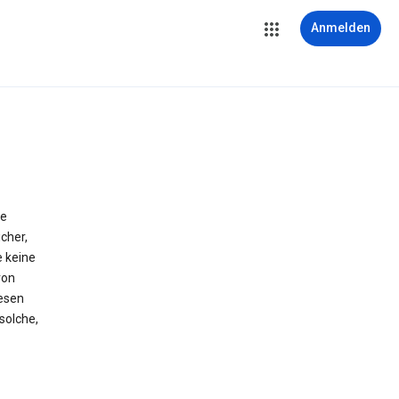
Anmelden
ie
cher,
e keine
von
iesen
solche,