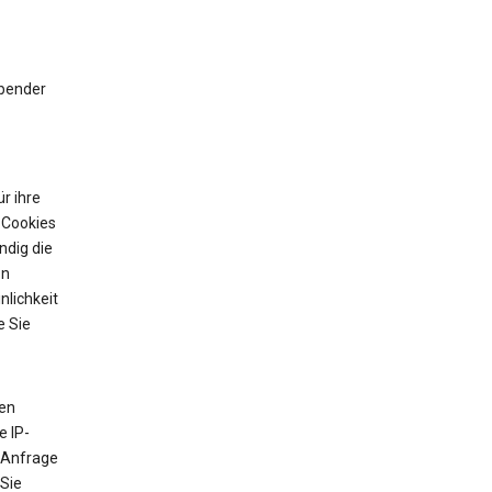
ibender
r ihre
 Cookies
ndig die
on
nlichkeit
e Sie
ten
e IP-
 Anfrage
 Sie