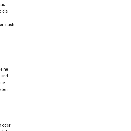
aus
 die
nen nach
Reihe
 und
ige
sten
m oder