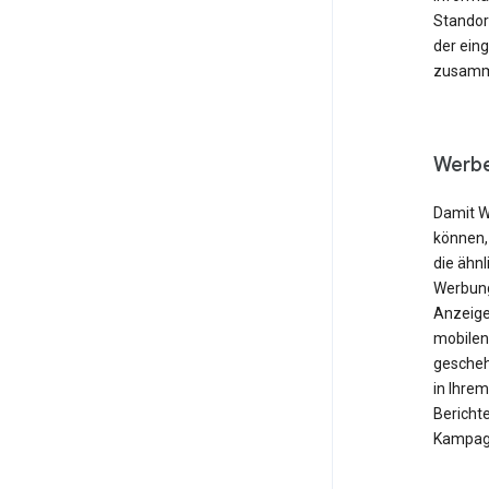
Standor
der ein
zusamme
Werbe
Damit W
können,
die ähnl
Werbung
Anzeige
mobilen
gescheh
in Ihre
Berichte
Kampagn