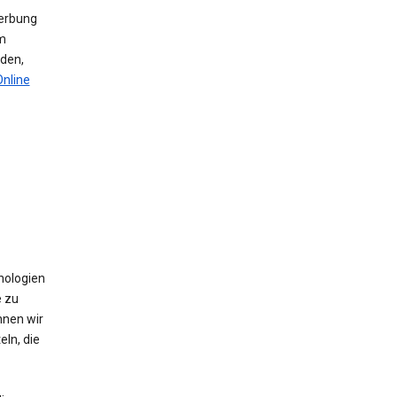
werbung
m
den,
Online
nologien
e zu
nnen wir
ln, die