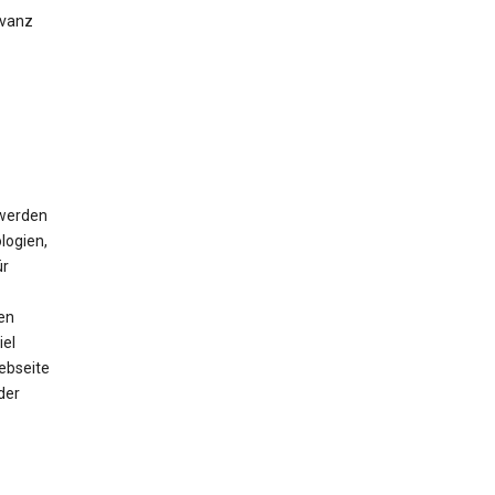
evanz
 werden
logien,
ür
en
iel
ebseite
der