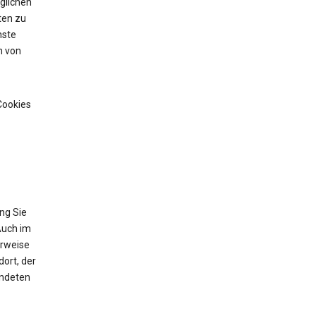
glichen
ten zu
nste
n von
Cookies
ng Sie
Auch im
erweise
ort, der
endeten