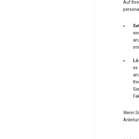
Auf Ihr
personal
Se
ei
anz
int
Lö
es
anz
Ihn
Si
Fak
Wenn Si
Anleitu