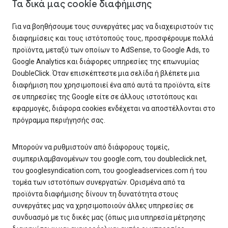
Τα δικά μας cookie διαφήμισης
Για να βοηθήσουμε τους συνεργάτες μας να διαχειριστούν τις
διαφημίσεις και τους ιστότοπούς τους, προσφέρουμε πολλά
προϊόντα, μεταξύ των οποίων το AdSense, το Google Ads, το
Google Analytics και διάφορες υπηρεσίες της επωνυμίας
DoubleClick. Όταν επισκέπτεστε μια σελίδα ή βλέπετε μια
διαφήμιση που χρησιμοποιεί ένα από αυτά τα προϊόντα, είτε
σε υπηρεσίες της Google είτε σε άλλους ιστοτόπους και
εφαρμογές, διάφορα cookies ενδέχεται να αποστέλλονται στο
πρόγραμμα περιήγησής σας.
Μπορούν να ρυθμιστούν από διάφορους τομείς,
συμπεριλαμβανομένων του google.com, του doubleclick.net,
του googlesyndication.com, του googleadservices.com ή του
τομέα των ιστοτόπων συνεργατών. Ορισμένα από τα
προϊόντα διαφήμισης δίνουν τη δυνατότητα στους
συνεργάτες μας να χρησιμοποιούν άλλες υπηρεσίες σε
συνδυασμό με τις δικές μας (όπως μια υπηρεσία μέτρησης