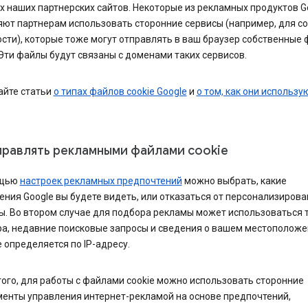
 наших партнерских сайтов. Некоторые из рекламных продуктов G
яют партнерам использовать сторонние сервисы (например, для с
сти), которые тоже могут отправлять в ваш браузер собственные
 Эти файлы будут связаны с доменами таких сервисов.
айте статьи
о типах файлов cookie Google
и
о том, как они использу
правлять рекламными файлами cookie
ощью
настроек рекламных предпочтений
можно выбрать, какие
ния Google вы будете видеть, или отказаться от персонализиров
ы. Во втором случае для подбора рекламы может использоваться 
ра, недавние поисковые запросы и сведения о вашем местоположе
 определяется по IP-адресу.
ого, для работы с файлами cookie можно использовать сторонние
менты управления интернет-рекламой на основе предпочтений,