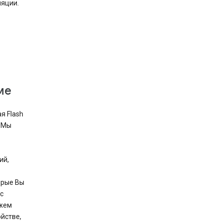
ляции.
ме
я Flash
. Мы
ий,
орые Вы
с
ожем
йстве,