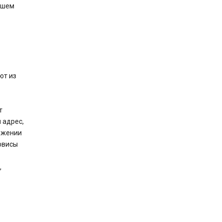
Вашем
ют из
т
 адрес,
ожении
рвисы
,