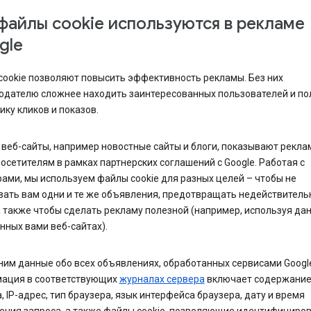
файлы cookie используются в рекламе
gle
cookie позволяют повысить эффективность рекламы. Без них
одателю сложнее находить заинтересованных пользователей и по
ику кликов и показов.
веб-сайты, например новостные сайты и блоги, показывают рекла
осетителям в рамках партнерских соглашений с Google. Работая с
ами, мы используем файлы cookie для разных целей – чтобы не
вать вам одни и те же объявления, предотвращать недействител
а также чтобы сделать рекламу полезной (например, используя да
ных вами веб-сайтах).
им данные обо всех объявлениях, обработанных сервисами Googl
ация в соответствующих
журналах сервера
включает содержани
, IP-адрес, тип браузера, язык интерфейса браузера, дату и время