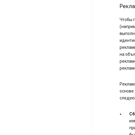
Рекл
Чтобы п
(наприм
выполн
иденти
рекламн
на объя
рекламо
реклам
Реклама
основе 
следую
Сб
из
пр
бы