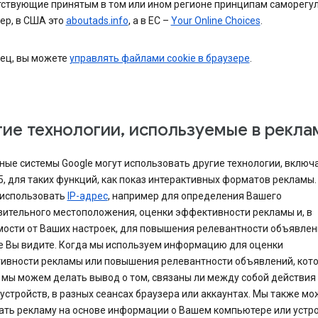
тствующие принятым в том или ином регионе принципам саморегу
ер, в США это
aboutads.info
, а в ЕС –
Your Online Choices
.
нец, вы можете
управлять файлами cookie в браузере
.
ие технологии, используемые в рекла
ые системы Google могут использовать другие технологии, включа
, для таких функций, как показ интерактивных форматов рекламы
использовать
IP-адрес
, например для определения Вашего
зительного местоположения, оценки эффективности рекламы и, в
мости от Ваших настроек, для повышения релевантности объявлен
е Вы видите. Когда мы используем информацию для оценки
ивности рекламы или повышения релевантности объявлений, кот
 мы можем делать вывод о том, связаны ли между собой действия 
устройств, в разных сеансах браузера или аккаунтах. Мы также м
ать рекламу на основе информации о Вашем компьютере или устро