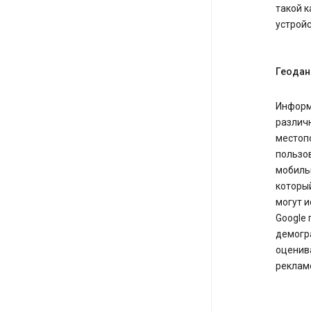
такой к
устройс
Геодан
Информа
различ
местоп
пользо
мобиль
которы
могут 
Google 
демогр
оценива
реклам