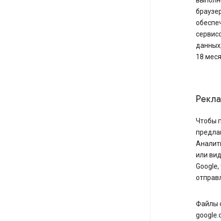
выполн
браузер
обеспе
сервисо
данных,
18 меся
Рекла
Чтобы 
предлаг
Аналити
или вид
Google,
отправл
Файлы 
google.