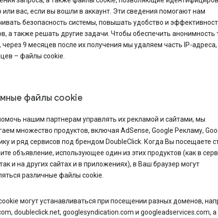
ения запроса, а также файлы cookie, позволяющие идентифициро
 или вас, если вы вошли в аккаунт. Эти сведения помогают нам
чивать безопасность системы, повышать удобство и эффективнос
в, а также решать другие задачи. Чтобы обеспечить анонимность 
 через 9 месяцев после их получения мы удаляем часть IP-адреса,
цев – файлы cookie.
мные файлы cookie
помочь нашим партнерам управлять их рекламой и сайтами, мы
аем множество продуктов, включая AdSense, Google Рекламу, Goo
ку и ряд сервисов под брендом DoubleClick. Когда Вы посещаете 
ите объявление, использующее один из этих продуктов (как в сер
 так и на других сайтах и в приложениях), в Ваш браузер могут
яться различные файлы cookie.
cookie могут устанавливаться при посещении разных доменов, на
com, doubleclick.net, googlesyndication.com и googleadservices.com, а