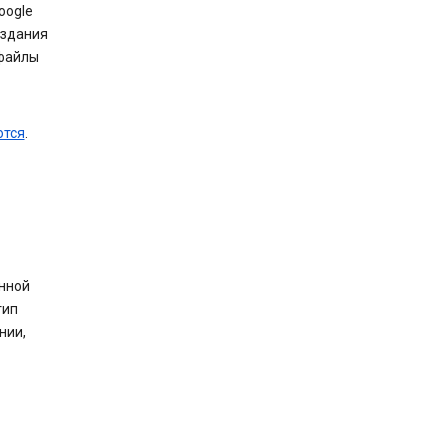
oogle
оздания
 файлы
ются
.
анной
тип
нии,