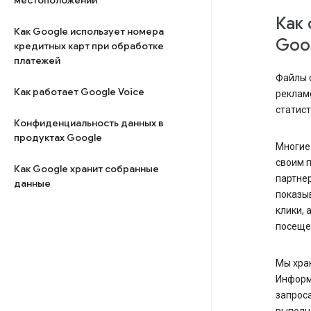
местоположении
Как 
Как Google использует номера
Goo
кредитных карт при обработке
платежей
Файлы 
Как работает Google Voice
реклам
статист
Конфиденциальность данных в
продуктах Google
Многие 
своим п
Как Google хранит собранные
партнер
данные
показы
клики, 
посещен
Мы хран
Информ
запроса