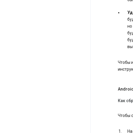
Уд
бу
но
бу
бу
вы
Чтобы 
инстру
Androi
Как сб
Чтобы 
На