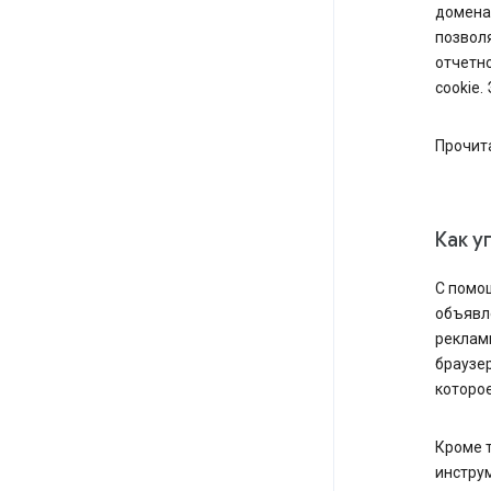
доменах
позвол
отчетно
cookie.
Прочит
Как у
С пом
объявле
реклам
браузе
которое
Кроме т
инстру