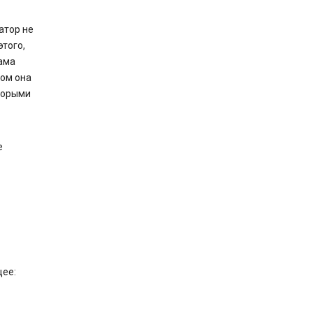
атор не
того,
лама
том она
торыми
е
щее: