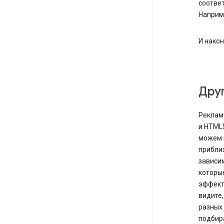
соотве
Наприм
И нако
Друг
Рекламн
и HTML5
можем 
прибли
зависи
которы
эффект
видите,
разных 
подбир