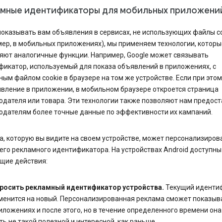
амные идентификаторы для мобильных приложени
оказывать вам объявления в сервисах, не использующих файлы c
ер, в мобильных приложениях), мы применяем технологии, которы
яют аналогичные функции. Например, Google может связывать
фикатор, используемый для показа объявлений в приложениях, с
ым файлом cookie в браузере на том же устройстве. Если при это
вление в приложении, в мобильном браузере откроется страница
дателя или товара. Эти технологии также позволяют нам предос
одателям более точные данные по эффективности их кампаний.
, которую вы видите на своем устройстве, может персонализиров
его рекламного идентификатора. На устройствах Android доступны
щие действия:
росить рекламный идентификатор устройства.
Текущий иденти
менится на новый. Персонализированная реклама сможет показыв
иложениях и после этого, но в течение определенного времени он
ть не такой полезной и интересной, как раньше.