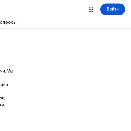
Войти
вопросы
ыми. Мы
ющей
ов,
 и