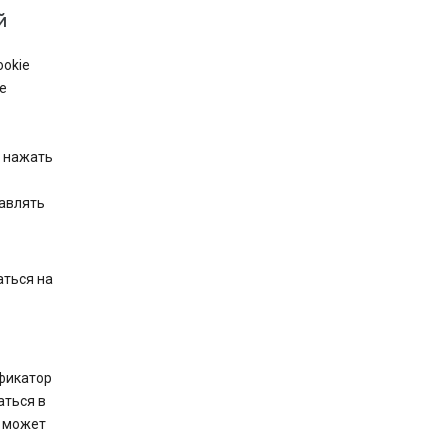
й
ookie
е
м нажать
тавлять
аться на
фикатор
аться в
а может