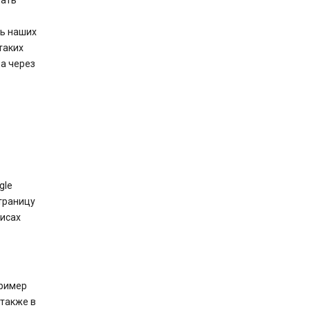
вать
ть наших
таких
 а через
gle
страницу
висах
пример
 также в