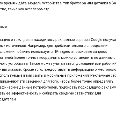
ак время и дата, модель устройства, тип браузера или датчики в 
тве, такие как акселерометр.
ные
цию о том, где вы находитесь, рекламные сервисы Google получа
ных источников. Например, для приблизительного определения
оложения обычно используется IP-адрес и поисковые запросы
вателей. Более точные координаты можно установить по данным о
ного устройства. Также может учитываться домашний или рабочий
й вы указали. Кроме того, предоставлять информацию о местопол
используемые вами сайты и мобильные приложения. Рекламные се
применяют эти сведения для того, чтобы более точно определять
афические данные потребителей, подбирать подходящую рекламу
ть ее эффективность и собирать сводную статистику для
одателей.