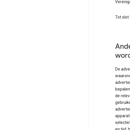
Verenig
Tot slot
Ande
word
De adve
waarond
adverte
bepalen,
de relev
gebruike
adverten
apparat
selecte
en tijd