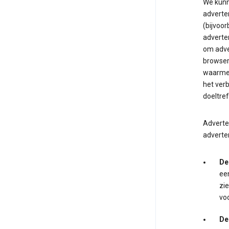
We kunn
adverten
(bijvoor
adverte
om adve
browser.
waarmee
het ver
doeltre
Adverten
adverte
De
ee
zie
voo
De