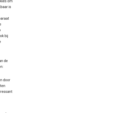
okies om
baar is
paraat
e
p
k bij
e
an de
n:
en door
aten
eressant