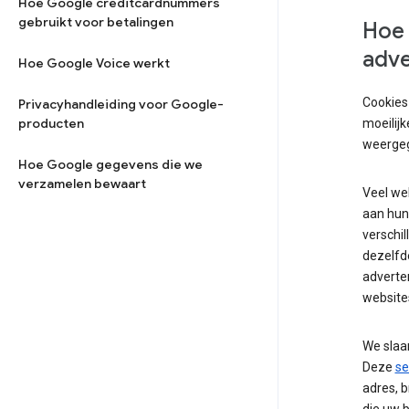
Hoe Google creditcardnummers
gebruikt voor betalingen
Hoe 
adve
Hoe Google Voice werkt
Cookies
Privacyhandleiding voor Google-
producten
moeilijk
weergeg
Hoe Google gegevens die we
verzamelen bewaart
Veel we
aan hun
verschi
dezelfde
adverten
websites
We slaa
Deze
se
adres, 