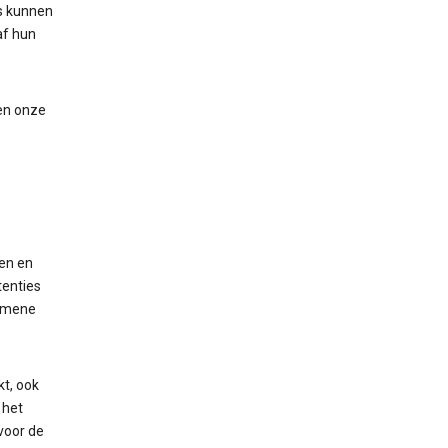
es kunnen
af hun
n onze
ren en
tenties
gemene
kt, ook
 het
voor de