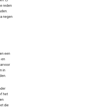
en. Er
te reden
uden.
na negen
 en een
s en
aarvoor
n in
den.
nder
of het
ten
et die