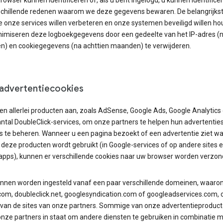
rowser kunnen identificeren of, als u bent ingelogd, u kunnen identificer
rschillende redenen waarom we deze gegevens bewaren. De belangrijks
e onze services willen verbeteren en onze systemen beveiligd willen ho
imiseren deze logboekgegevens door een gedeelte van het IP-adres (
) en cookiegegevens (na achttien maanden) te verwijderen.
advertentiecookies
en allerlei producten aan, zoals AdSense, Google Ads, Google Analytics
ntal DoubleClick-services, om onze partners te helpen hun advertentie
s te beheren. Wanneer u een pagina bezoekt of een advertentie ziet w
deze producten wordt gebruikt (in Google-services of op andere sites e
apps), kunnen er verschillende cookies naar uw browser worden verzon
nnen worden ingesteld vanaf een paar verschillende domeinen, waaro
com, doubleclick.net, googlesyndication.com of googleadservices.com, 
van de sites van onze partners. Sommige van onze advertentieproduc
onze partners in staat om andere diensten te gebruiken in combinatie m