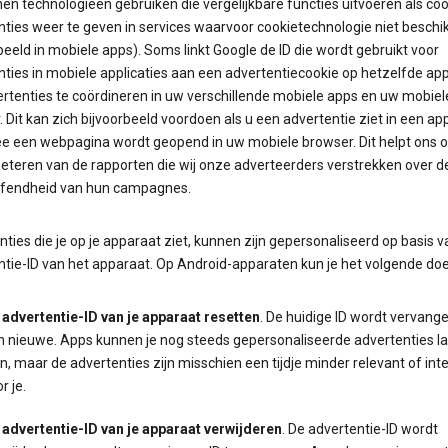
en technologieën gebruiken die vergelijkbare functies uitvoeren als co
ties weer te geven in services waarvoor cookietechnologie niet beschik
beeld in mobiele apps). Soms linkt Google de ID die wordt gebruikt voor
nties in mobiele applicaties aan een advertentiecookie op hetzelfde ap
rtenties te coördineren in uw verschillende mobiele apps en uw mobiel
 Dit kan zich bijvoorbeeld voordoen als u een advertentie ziet in een ap
 een webpagina wordt geopend in uw mobiele browser. Dit helpt ons oo
beteren van de rapporten die wij onze adverteerders verstrekken over d
ffendheid van hun campagnes.
ties die je op je apparaat ziet, kunnen zijn gepersonaliseerd op basis v
ntie-ID van het apparaat. Op Android-apparaten kun je het volgende doe
 advertentie-ID van je apparaat resetten
. De huidige ID wordt vervang
n nieuwe. Apps kunnen je nog steeds gepersonaliseerde advertenties l
n, maar de advertenties zijn misschien een tijdje minder relevant of int
r je.
 advertentie-ID van je apparaat verwijderen
. De advertentie-ID wordt