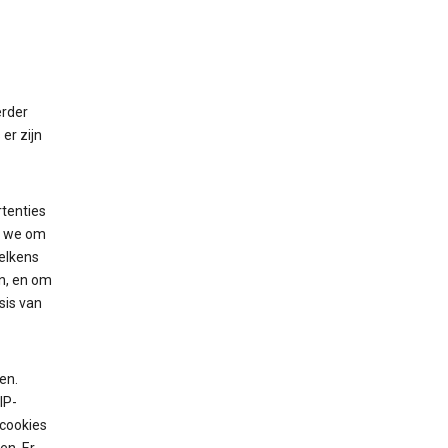
erder
er zijn
tenties
n we om
elkens
an, en om
sis van
en.
IP-
 cookies