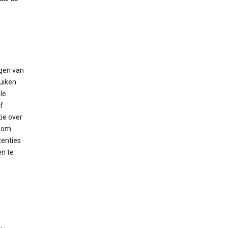
gen van
uiken
le
f
ie over
n om
tenties
en te