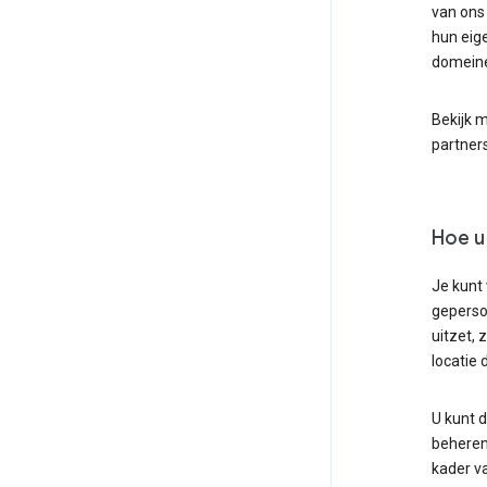
van ons
hun eig
domein
Bekijk 
partner
Hoe u
Je kunt 
geperson
uitzet, 
locatie 
U kunt d
beheren
kader v