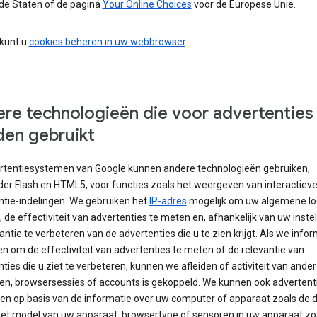
de Staten of de pagina
Your Online Choices
voor de Europese Unie.
 kunt u
cookies beheren in uw webbrowser
.
re technologieën die voor advertenties
en gebruikt
rtentiesystemen van Google kunnen andere technologieën gebruiken,
er Flash en HTML5, voor functies zoals het weergeven van interactiev
ntie-indelingen. We gebruiken het
IP-adres
mogelijk om uw algemene loc
 de effectiviteit van advertenties te meten en, afhankelijk van uw instel
antie te verbeteren van de advertenties die u te zien krijgt. Als we info
n om de effectiviteit van advertenties te meten of de relevantie van
ties die u ziet te verbeteren, kunnen we afleiden of activiteit van ande
en, browsersessies of accounts is gekoppeld. We kunnen ook advertent
ren op basis van de informatie over uw computer of apparaat zoals de
, het model van uw apparaat, browsertype of sensoren in uw apparaat zo