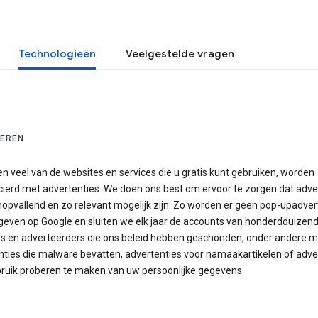
Technologieën
Veelgestelde vragen
EREN
n veel van de websites en services die u gratis kunt gebruiken, worden
cierd met advertenties. We doen ons best om ervoor te zorgen dat adve
onopvallend en zo relevant mogelijk zijn. Zo worden er geen pop-upadver
even op Google en sluiten we elk jaar de accounts van honderdduizen
rs en adverteerders die ons beleid hebben geschonden, onder andere m
nties die malware bevatten, advertenties voor namaakartikelen of adve
bruik proberen te maken van uw persoonlijke gegevens.