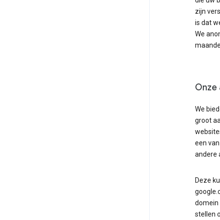
die uw b
zijn ve
is dat w
We anon
maanden
Onze 
We bied
groot aa
website
een van 
andere 
Deze ku
google.
domein 
stellen 