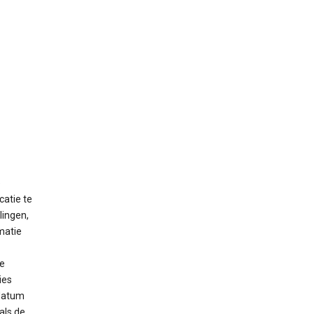
e
atie te
lingen,
rmatie
re
ies
 datum
als de