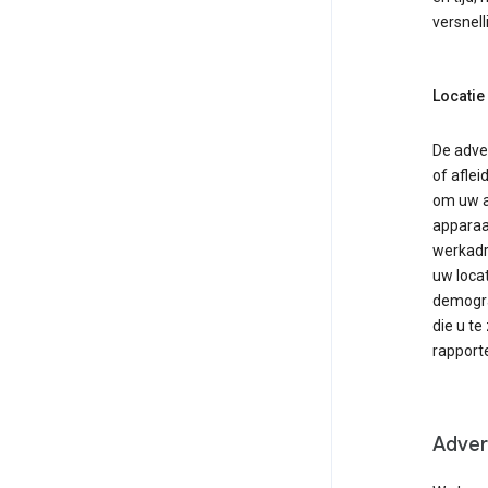
versnel
Locatie
De adve
of aflei
om uw a
apparaa
werkadr
uw loca
demograf
die u te
rapport
Adver