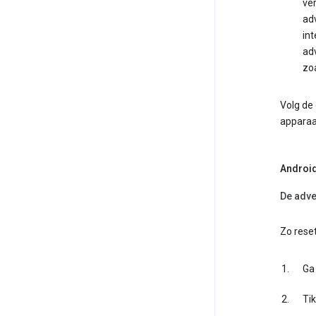
ve
adv
int
adv
zoa
Volg de 
apparaa
Androi
De adve
Zo reset
Ga
Ti