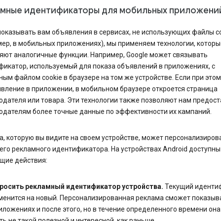
амные идентификаторы для мобильных приложени
оказывать вам объявления в сервисах, не использующих файлы c
ер, в мобильных приложениях), мы применяем технологии, которы
яют аналогичные функции. Например, Google может связывать
фикатор, используемый для показа объявлений в приложениях, с
ым файлом cookie в браузере на том же устройстве. Если при это
вление в приложении, в мобильном браузере откроется страница
дателя или товара. Эти технологии также позволяют нам предос
одателям более точные данные по эффективности их кампаний.
, которую вы видите на своем устройстве, может персонализиров
его рекламного идентификатора. На устройствах Android доступны
щие действия:
росить рекламный идентификатор устройства.
Текущий иденти
менится на новый. Персонализированная реклама сможет показыв
иложениях и после этого, но в течение определенного времени он
ть не такой полезной и интересной, как раньше.