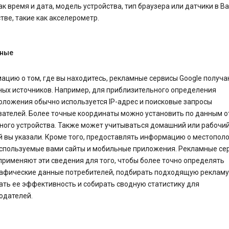
ак время и дата, модель устройства, тип браузера или датчики в 
тве, такие как акселерометр.
ные
цию о том, где вы находитесь, рекламные сервисы Google получа
ных источников. Например, для приблизительного определения
оложения обычно используется IP-адрес и поисковые запросы
вателей. Более точные координаты можно установить по данным о
ного устройства. Также может учитываться домашний или рабочий
й вы указали. Кроме того, предоставлять информацию о местопол
используемые вами сайты и мобильные приложения. Рекламные се
применяют эти сведения для того, чтобы более точно определять
афические данные потребителей, подбирать подходящую рекламу
ть ее эффективность и собирать сводную статистику для
одателей.