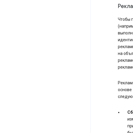
Рекл
Чтобы п
(наприм
выполн
иденти
рекламн
на объя
рекламо
реклам
Реклама
основе 
следую
Сб
из
пр
бы