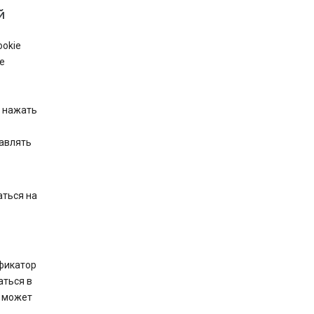
й
ookie
е
м нажать
тавлять
аться на
фикатор
аться в
а может