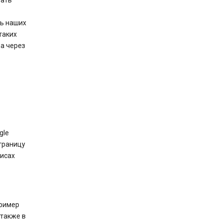
вать
ть наших
таких
 а через
gle
страницу
висах
пример
 также в