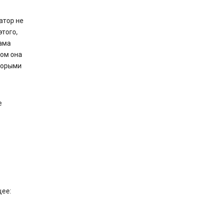
атор не
того,
лама
том она
торыми
е
щее: