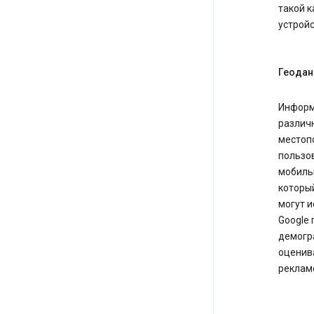
такой к
устройс
Геодан
Информа
различ
местоп
пользо
мобиль
которы
могут 
Google 
демогр
оценива
реклам