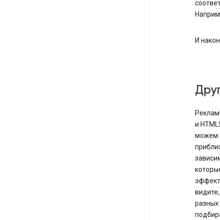
соотве
Наприм
И нако
Друг
Рекламн
и HTML5
можем 
прибли
зависи
которы
эффект
видите,
разных 
подбир