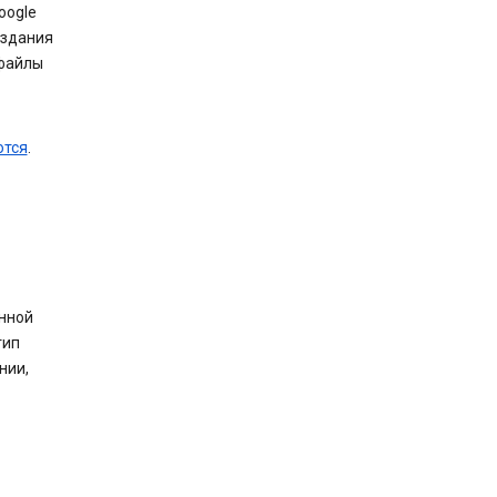
oogle
оздания
 файлы
ются
.
анной
тип
нии,