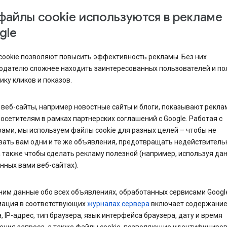
файлы cookie используются в рекламе
gle
cookie позволяют повысить эффективность рекламы. Без них
одателю сложнее находить заинтересованных пользователей и по
ику кликов и показов.
веб-сайты, например новостные сайты и блоги, показывают рекла
осетителям в рамках партнерских соглашений с Google. Работая с
ами, мы используем файлы cookie для разных целей – чтобы не
вать вам одни и те же объявления, предотвращать недействител
а также чтобы сделать рекламу полезной (например, используя да
ных вами веб-сайтах).
им данные обо всех объявлениях, обработанных сервисами Googl
ация в соответствующих
журналах сервера
включает содержани
, IP-адрес, тип браузера, язык интерфейса браузера, дату и время