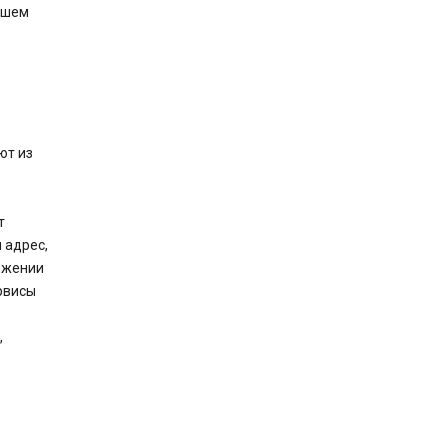
Вашем
ют из
т
 адрес,
ожении
рвисы
,