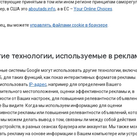
тствующие принятым в том или ином регионе принципам саморегу
ер, в США это
aboutads.info
, а в ЕС –
Your Online Choices
.
нец, вы можете
управлять файлами cookie в браузере
.
ие технологии, используемые в рекла
ые системы Google могут использовать другие технологии, включа
, для таких функций, как показ интерактивных форматов рекламы
использовать
IP-адрес
, например для определения Вашего
зительного местоположения, оценки эффективности рекламы и, в
мости от Ваших настроек, для повышения релевантности объявлен
е Вы видите. Когда мы используем информацию для оценки
ивности рекламы или повышения релевантности объявлений, кот
 мы можем делать вывод о том, связаны ли между собой действия 
устройств, в разных сеансах браузера или аккаунтах. Мы также м
ать рекламу на основе информации о Вашем компьютере или устро