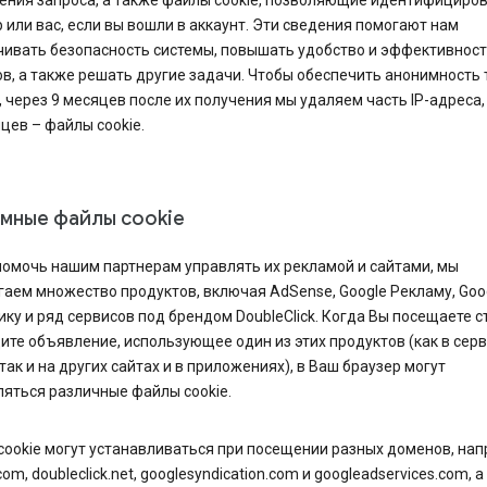
ения запроса, а также файлы cookie, позволяющие идентифициро
 или вас, если вы вошли в аккаунт. Эти сведения помогают нам
чивать безопасность системы, повышать удобство и эффективнос
в, а также решать другие задачи. Чтобы обеспечить анонимность 
 через 9 месяцев после их получения мы удаляем часть IP-адреса,
цев – файлы cookie.
мные файлы cookie
помочь нашим партнерам управлять их рекламой и сайтами, мы
аем множество продуктов, включая AdSense, Google Рекламу, Goo
ку и ряд сервисов под брендом DoubleClick. Когда Вы посещаете 
ите объявление, использующее один из этих продуктов (как в сер
 так и на других сайтах и в приложениях), в Ваш браузер могут
яться различные файлы cookie.
cookie могут устанавливаться при посещении разных доменов, на
com, doubleclick.net, googlesyndication.com и googleadservices.com, а