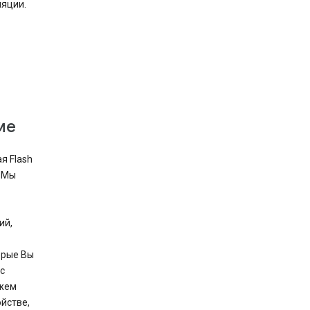
ляции.
ме
я Flash
. Мы
ий,
орые Вы
с
ожем
йстве,