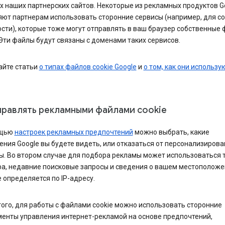
 наших партнерских сайтов. Некоторые из рекламных продуктов G
яют партнерам использовать сторонние сервисы (например, для с
сти), которые тоже могут отправлять в ваш браузер собственные
 Эти файлы будут связаны с доменами таких сервисов.
айте статьи
о типах файлов cookie Google
и
о том, как они использу
правлять рекламными файлами cookie
ощью
настроек рекламных предпочтений
можно выбрать, какие
ния Google вы будете видеть, или отказаться от персонализиров
ы. Во втором случае для подбора рекламы может использоваться 
ра, недавние поисковые запросы и сведения о вашем местоположе
 определяется по IP-адресу.
ого, для работы с файлами cookie можно использовать сторонние
менты управления интернет-рекламой на основе предпочтений,