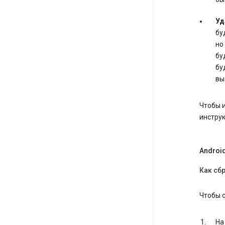
Уд
бу
но
бу
бу
вы
Чтобы 
инстру
Androi
Как сб
Чтобы 
На