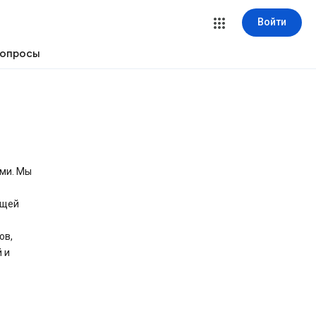
Войти
вопросы
ыми. Мы
ющей
ов,
 и