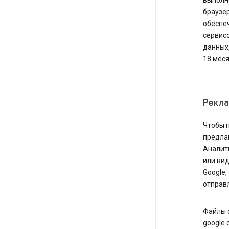
выполн
браузер
обеспе
сервисо
данных,
18 меся
Рекла
Чтобы 
предлаг
Аналити
или вид
Google,
отправл
Файлы 
google.