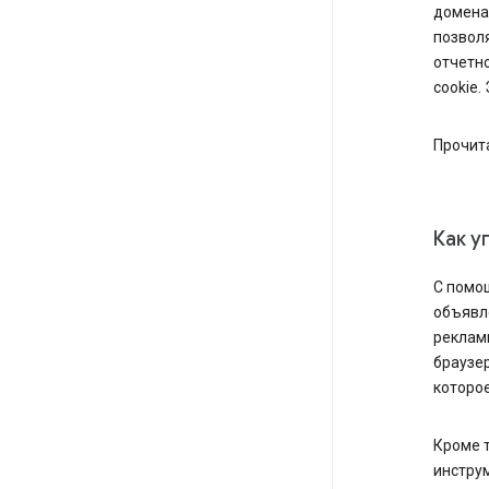
доменах
позвол
отчетно
cookie.
Прочит
Как у
С пом
объявле
реклам
браузе
которое
Кроме т
инстру