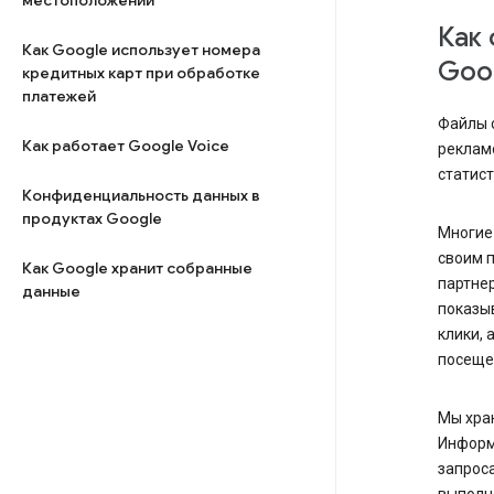
местоположении
Как 
Как Google использует номера
Goo
кредитных карт при обработке
платежей
Файлы 
Как работает Google Voice
реклам
статист
Конфиденциальность данных в
продуктах Google
Многие 
своим п
Как Google хранит собранные
партнер
данные
показы
клики, 
посещен
Мы хран
Информ
запроса