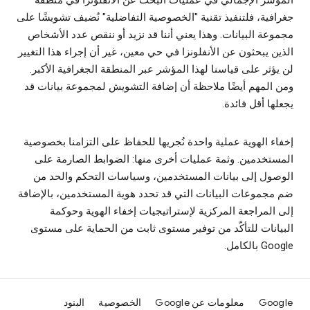
المؤشر الإجمالي في عمليات البحث عن الأنفلونزا في منطقة
جغرافية، فلتنفيذ تقنية "الخصوصية التفاضلية" نُضيف تشويشًا على
مجموعة البيانات. وهذا يعني أننا قد نزيد أو ننقص عدد الأشخاص
الذين يبحثون عن الأنفلونزا في حي معين، غير أن إجراء هذا التغيير
لن يؤثر على قياسنا لهذا المؤشر عبر المنطقة الجغرافية الأكبر.
ومن المهم أيضًا ملاحظة أن إضافة التشويش لمجموعة بيانات قد
يجعلها أقل فائدة.
إخفاء الهوية عملية واحدة نُجريها للحفاظ على التزامنا بخصوصية
المستخدمين. وثمة عمليات أخرى منها: الضوابط الصارمة على
الوصول إلى بيانات المستخدمين، وسياسات التحكم والحد من
ضم مجموعات البيانات التي قد تحدد هوية المستخدمين، بالإضافة
إلى المراجعة المركزية لإستراتيجيات إخفاء الهوية وحوكمة
البيانات للتأكّد من توفير مستوى ثابت من الحماية على مستوى
Google بالكامل.
Google
معلومات عن Google
الخصوصية
البنود