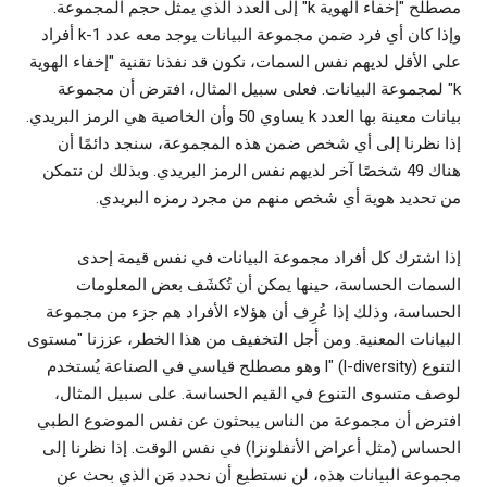
مصطلح "إخفاء الهوية k" إلى العدد الذي يمثل حجم المجموعة.
وإذا كان أي فرد ضمن مجموعة البيانات يوجد معه عدد k-1 أفراد
على الأقل لديهم نفس السمات، نكون قد نفذنا تقنية "إخفاء الهوية
k" لمجموعة البيانات. فعلى سبيل المثال، افترض أن مجموعة
بيانات معينة بها العدد k يساوي 50 وأن الخاصية هي الرمز البريدي.
إذا نظرنا إلى أي شخص ضمن هذه المجموعة، سنجد دائمًا أن
هناك 49 شخصًا آخر لديهم نفس الرمز البريدي. وبذلك لن نتمكن
من تحديد هوية أي شخص منهم من مجرد رمزه البريدي.
إذا اشترك كل أفراد مجموعة البيانات في نفس قيمة إحدى
السمات الحساسة، حينها يمكن أن تُكشَف بعض المعلومات
الحساسة، وذلك إذا عُرِف أن هؤلاء الأفراد هم جزء من مجموعة
البيانات المعنية. ومن أجل التخفيف من هذا الخطر، عززنا "مستوى
التنوع l" (l-diversity) وهو مصطلح قياسي في الصناعة يُستخدم
لوصف متسوى التنوع في القيم الحساسة. على سبيل المثال،
افترض أن مجموعة من الناس يبحثون عن نفس الموضوع الطبي
الحساس (مثل أعراض الأنفلونزا) في نفس الوقت. إذا نظرنا إلى
مجموعة البيانات هذه، لن نستطيع أن نحدد مَن الذي بحث عن