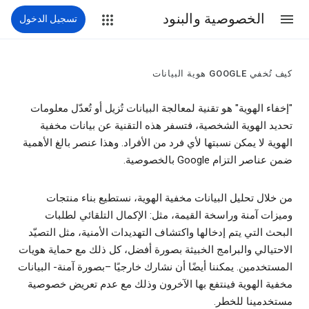
الخصوصية والبنود
تسجيل الدخول
كيف تُخفي GOOGLE هوية البيانات
"إخفاء الهوية" هو تقنية لمعالجة البيانات تُزيل أو تُعدّل معلومات
تحديد الهوية الشخصية، فتسفر هذه التقنية عن بيانات مخفية
الهوية لا يمكن نسبتها لأي فرد من الأفراد. وهذا عنصر بالغ الأهمية
ضمن عناصر التزام Google بالخصوصية.
من خلال تحليل البيانات مخفية الهوية، نستطيع بناء منتجات
وميزات آمنة وراسخة القيمة، مثل: الإكمال التلقائي لطلبات
البحث التي يتم إدخالها واكتشاف التهديدات الأمنية، مثل التصيّد
الاحتيالي والبرامج الخبيثة بصورة أفضل، كل ذلك مع حماية هويات
المستخدمين. يمكننا أيضًا أن نشارك خارجيًا –بصورة آمنة- البيانات
مخفية الهوية فينتفع بها الآخرون وذلك مع عدم تعريض خصوصية
مستخدمينا للخطر.