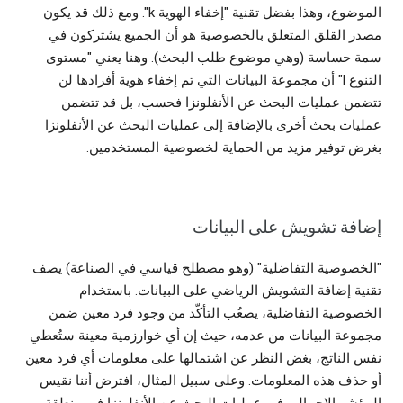
الموضوع، وهذا بفضل تقنية "إخفاء الهوية k". ومع ذلك قد يكون
مصدر القلق المتعلق بالخصوصية هو أن الجميع يشتركون في
سمة حساسة (وهي موضوع طلب البحث). وهنا يعني "مستوى
التنوع l" أن مجموعة البيانات التي تم إخفاء هوية أفرادها لن
تتضمن عمليات البحث عن الأنفلونزا فحسب، بل قد تتضمن
عمليات بحث أخرى بالإضافة إلى عمليات البحث عن الأنفلونزا
بغرض توفير مزيد من الحماية لخصوصية المستخدمين.
إضافة تشويش على البيانات
"الخصوصية التفاضلية" (وهو مصطلح قياسي في الصناعة) يصف
تقنية إضافة التشويش الرياضي على البيانات. باستخدام
الخصوصية التفاضلية، يصعُب التأكّد من وجود فرد معين ضمن
مجموعة البيانات من عدمه، حيث إن أي خوارزمية معينة ستُعطي
نفس الناتج، بغض النظر عن اشتمالها على معلومات أي فرد معين
أو حذف هذه المعلومات. وعلى سبيل المثال، افترض أننا نقيس