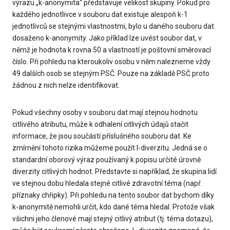
výrazu „k-anonymita“ představuje velikost skupiny. Pokud pro
každého jednotlivce v souboru dat existuje alespoň k-1
jednotlivců se stejnými vlastnostmi, bylo u daného souboru dat
dosaženo k-anonymity. Jako příklad lze uvést soubor dat, v
němž je hodnota k rovna 50 a vlastností je poštovní směrovací
číslo. Při pohledu na kteroukoliv osobu v něm nalezneme vždy
49 dalších osob se stejným PSČ. Pouze na základě PSČ proto
žádnou z nich nelze identifikovat.
Pokud všechny osoby v souboru dat mají stejnou hodnotu
citlivého atributu, může k odhalení citlivých údajů stačit
informace, že jsou součástí příslušného souboru dat. Ke
zmírnění tohoto rizika můžeme použít l-diverzitu. Jedná se o
standardní oborový výraz používaný k popisu určité úrovně
diverzity citlivých hodnot. Představte si například, že skupina lidí
ve stejnou dobu hledala stejné citlivé zdravotní téma (např.
příznaky chřipky). Při pohledu na tento soubor dat bychom díky
k-anonymitě nemohli určit, kdo dané téma hledal. Protože však
všichni jeho členové mají stejný citlivý atribut (tj. téma dotazu),