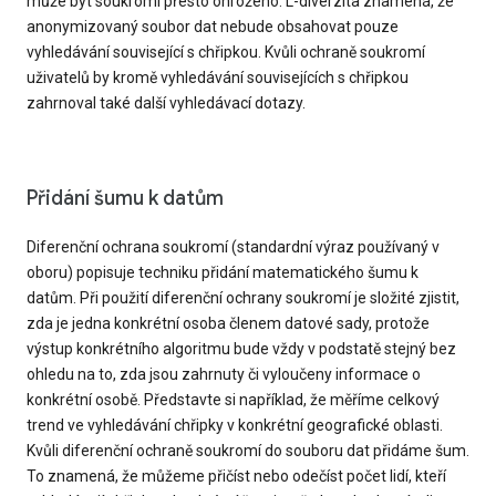
může být soukromí přesto ohroženo. L-diverzita znamená, že
anonymizovaný soubor dat nebude obsahovat pouze
vyhledávání související s chřipkou. Kvůli ochraně soukromí
uživatelů by kromě vyhledávání souvisejících s chřipkou
zahrnoval také další vyhledávací dotazy.
Přidání šumu k datům
Diferenční ochrana soukromí (standardní výraz používaný v
oboru) popisuje techniku přidání matematického šumu k
datům. Při použití diferenční ochrany soukromí je složité zjistit,
zda je jedna konkrétní osoba členem datové sady, protože
výstup konkrétního algoritmu bude vždy v podstatě stejný bez
ohledu na to, zda jsou zahrnuty či vyloučeny informace o
konkrétní osobě. Představte si například, že měříme celkový
trend ve vyhledávání chřipky v konkrétní geografické oblasti.
Kvůli diferenční ochraně soukromí do souboru dat přidáme šum.
To znamená, že můžeme přičíst nebo odečíst počet lidí, kteří