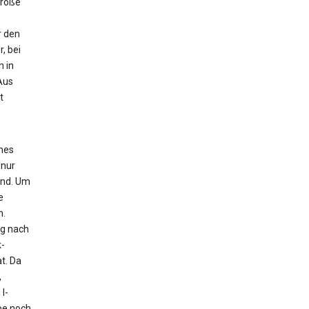
Größe
r den
, bei
n in
Aus
t
ches
 nur
ind. Um
e
n.
ig nach
-
t. Da
,
l-
pe noch