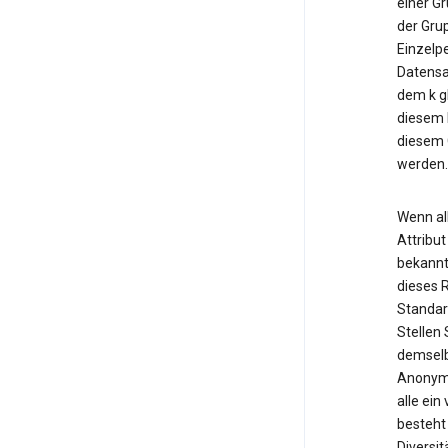
einer Gr
der Gru
Einzelp
Datensat
dem k gl
diesem 
diesem G
werden.
Wenn al
Attribut
bekannt
dieses R
Standard
Stellen 
demselb
Anonymi
alle ei
besteht
Diversi