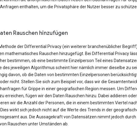
 Anfragen enthalten, um die Privatsphäre der Nutzer besser zu schütze
aten Rauschen hinzufügen
Methode der Differential Privacy (ein weiterer branchenüblicher Begriff
en mathematisches Rauschen hinzugefügt. Bei Differential Privacy läss
cher bestimmen, ob eine bestimmte Einzelperson Teil eines Datensatzes 
 des jeweiligen Algorithmus scheint hier nämlich immer dieselbe zu sei
gig davon, ob die Daten von bestimmten Einzelpersonen berücksichtig
der nicht. Stellen Sie sich zum Beispiel vor, dass wir die Gesamtentwic
hanfragen für Grippe in einer geografischen Region messen. Um Differe
 zu erreichen, fügen wir den Daten Rauschen hinzu. Dabei addieren oder
eren wir die Anzahl der Personen, die in einem bestimmten Viertel nac
Dies wirkt sich jedoch nicht auf die Werte des Trends in der geografisc
insgesamt aus. Die Aussagekraft von Datensätzen nimmt jedoch durch
 von Rauschen unter Umständen ab.