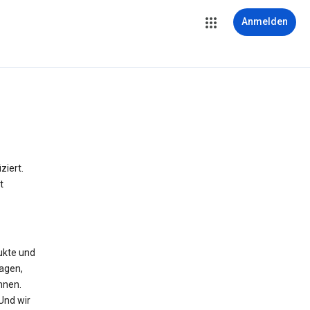
Anmelden
iert.
t
ukte und
agen,
nnen.
 Und wir