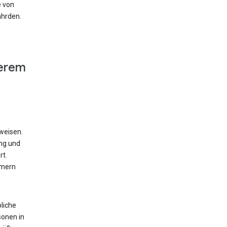
e von
ährden.
derem
weisen.
ung und
rt.
mmern
liche
sonen in