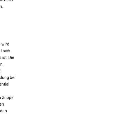
n.
) wird
t sich
ist. Die
n,
t
klung bei
ntial
h Grippe
hen
 den