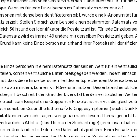
uppe ähnlicher Personen versteckt werden. Dabei steht das "k" für die 
ppe. Wenn es für jede Einzelperson im Datensatz mindestens k-1
ersonen mit denselben Identifikatoren gibt, wurde eine k-Anonymität fü
z erzielt. Stellen Sie sich zum Beispiel einen bestimmten Datensatz vor
eich 50 ist und der Identifikator die Postleitzahl ist. Für jede Einzelperso
Datensatz wird es immer 49 andere mit derselben Postleitzahl geben. 
rund kann keine Einzelperson nur anhand ihrer Postleitzahl identifizier
le Einzelpersonen in einem Datensatz denselben Wert für ein vertrauli
 teilen, können vertrauliche Daten preisgegeben werden, indem einfach
 ist, dass diese Einzelpersonen Teil des entsprechenden Datensatzes s
isiko zu mindern, können wir l-Diversität nutzen. Dieser branchenüblich
begriff beschreibt den Grad der Diversität bei den vertraulichen Werte
Sie sich zum Beispiel eine Gruppe von Einzelpersonen vor, die gleichzeit
en sensiblen Gesundheitsthema (z.B. Grippesymptomen) sucht. Dank k
tät können wir nicht sagen, wer genau nach diesem Thema gesucht ha
n vertrauliches Attribut (das Thema der Suchanfrage) gemeinsam haben
 unter Umständen trotzdem ein Datenschutzproblem. Beim Einsatz von 
tät könnten die anonymisierten Daten neben den Suchanfragen für Grip