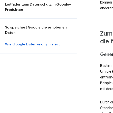
können a
Leitfaden zum Datenschutz in Google-
anderen
Produkten
So speichert Google die erhobenen
Zum 
Daten
die 
Wie Google Daten anonymisiert
Gener
Bestimm
Um die 
entfern
Beispie
mit der
Durch d
Standard