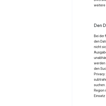
weitere
Den D
Bei der 
den Dat
nicht si
Ausgabe
unabhän
werden o
den Suc
Privacy
subtrahi
suchen. 
Region 
Einsatz