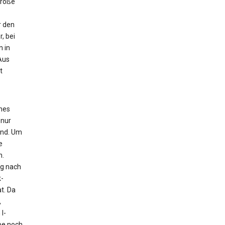
Größe
r den
, bei
n in
Aus
t
ches
 nur
ind. Um
e
n.
ig nach
-
t. Da
,
l-
pe noch