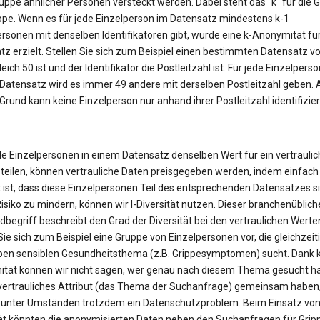
uppe ähnlicher Personen versteckt werden. Dabei steht das "k" für die 
ppe. Wenn es für jede Einzelperson im Datensatz mindestens k-1
ersonen mit denselben Identifikatoren gibt, wurde eine k-Anonymität fü
z erzielt. Stellen Sie sich zum Beispiel einen bestimmten Datensatz vor
eich 50 ist und der Identifikator die Postleitzahl ist. Für jede Einzelperso
Datensatz wird es immer 49 andere mit derselben Postleitzahl geben. 
rund kann keine Einzelperson nur anhand ihrer Postleitzahl identifizier
le Einzelpersonen in einem Datensatz denselben Wert für ein vertrauli
 teilen, können vertrauliche Daten preisgegeben werden, indem einfach
 ist, dass diese Einzelpersonen Teil des entsprechenden Datensatzes s
isiko zu mindern, können wir l-Diversität nutzen. Dieser branchenüblich
begriff beschreibt den Grad der Diversität bei den vertraulichen Werte
Sie sich zum Beispiel eine Gruppe von Einzelpersonen vor, die gleichzeit
en sensiblen Gesundheitsthema (z.B. Grippesymptomen) sucht. Dank k
tät können wir nicht sagen, wer genau nach diesem Thema gesucht ha
n vertrauliches Attribut (das Thema der Suchanfrage) gemeinsam haben
 unter Umständen trotzdem ein Datenschutzproblem. Beim Einsatz von 
tät könnten die anonymisierten Daten neben den Suchanfragen für Grip