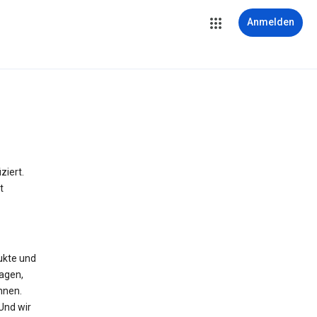
Anmelden
iert.
t
ukte und
agen,
nnen.
 Und wir