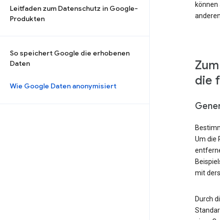
können a
Leitfaden zum Datenschutz in Google-
anderen
Produkten
So speichert Google die erhobenen
Zum 
Daten
die 
Wie Google Daten anonymisiert
Gener
Bestimm
Um die 
entfern
Beispie
mit der
Durch d
Standard