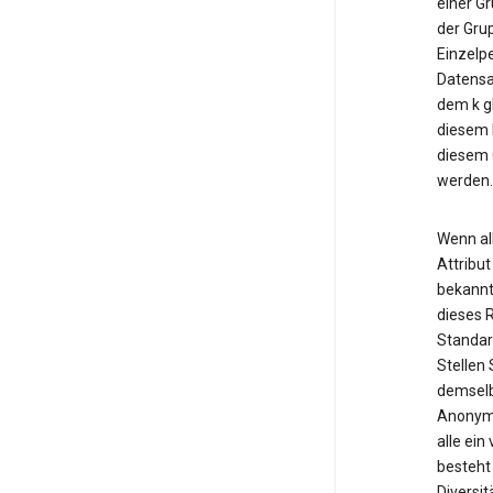
einer Gr
der Gru
Einzelp
Datensat
dem k gl
diesem 
diesem G
werden.
Wenn al
Attribut
bekannt
dieses R
Standard
Stellen 
demselb
Anonymi
alle ei
besteht
Diversi