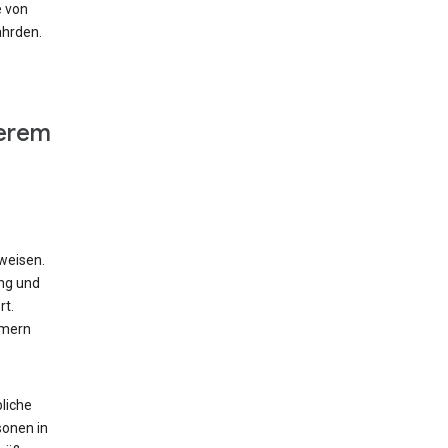
e von
ährden.
derem
weisen.
ung und
rt.
mmern
liche
sonen in