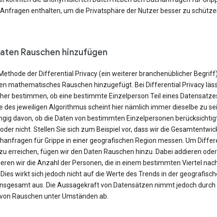
 Anfragen enthalten, um die Privatsphäre der Nutzer besser zu schütze
aten Rauschen hinzufügen
Methode der Differential Privacy (ein weiterer branchenüblicher Begriff
en mathematisches Rauschen hinzugefügt. Bei Differential Privacy läss
cher bestimmen, ob eine bestimmte Einzelperson Teil eines Datensatzes 
 des jeweiligen Algorithmus scheint hier nämlich immer dieselbe zu sei
gig davon, ob die Daten von bestimmten Einzelpersonen berücksichtig
der nicht. Stellen Sie sich zum Beispiel vor, dass wir die Gesamtentwic
hanfragen für Grippe in einer geografischen Region messen. Um Differe
 zu erreichen, fügen wir den Daten Rauschen hinzu. Dabei addieren oder
eren wir die Anzahl der Personen, die in einem bestimmten Viertel nac
Dies wirkt sich jedoch nicht auf die Werte des Trends in der geografisc
insgesamt aus. Die Aussagekraft von Datensätzen nimmt jedoch durch
 von Rauschen unter Umständen ab.