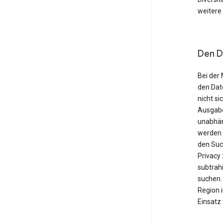
weitere
Den D
Bei der 
den Dat
nicht si
Ausgabe
unabhän
werden o
den Suc
Privacy
subtrahi
suchen. 
Region 
Einsatz