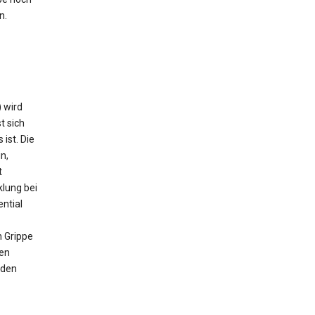
n.
) wird
t sich
ist. Die
n,
t
klung bei
ntial
h Grippe
hen
 den