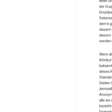
einer Gr
der Gru
Einzelp
Datensat
dem k gl
diesem 
diesem G
werden.
Wenn al
Attribut
bekannt
dieses R
Standard
Stellen 
demselb
Anonymi
alle ei
besteht
Diversi