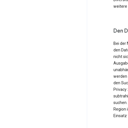
weitere
Den D
Bei der 
den Dat
nicht si
Ausgabe
unabhän
werden o
den Suc
Privacy
subtrahi
suchen. 
Region 
Einsatz