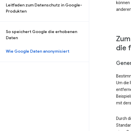
können a
Leitfaden zum Datenschutz in Google-
anderen
Produkten
So speichert Google die erhobenen
Zum 
Daten
die 
Wie Google Daten anonymisiert
Gener
Bestimm
Um die 
entfern
Beispie
mit der
Durch d
Standard