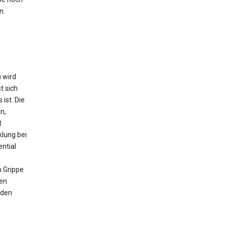
n.
) wird
t sich
ist. Die
n,
t
klung bei
ntial
h Grippe
hen
 den