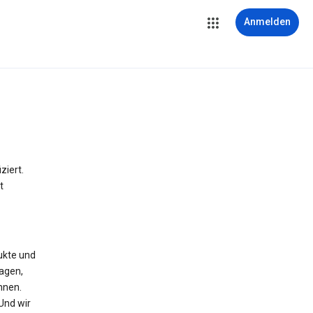
Anmelden
iert.
t
ukte und
agen,
nnen.
 Und wir