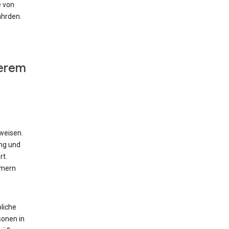
e von
ährden.
derem
weisen.
ung und
rt.
mmern
liche
sonen in