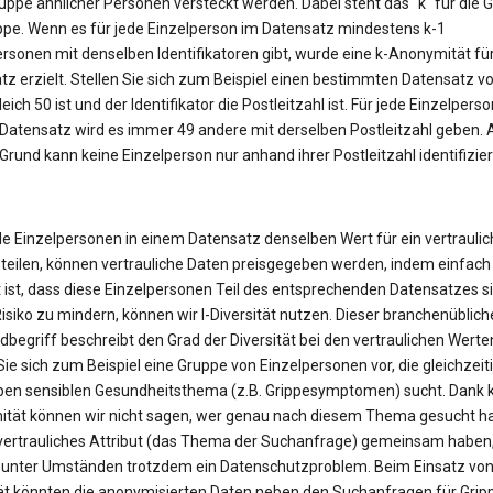
uppe ähnlicher Personen versteckt werden. Dabei steht das "k" für die 
ppe. Wenn es für jede Einzelperson im Datensatz mindestens k-1
ersonen mit denselben Identifikatoren gibt, wurde eine k-Anonymität fü
z erzielt. Stellen Sie sich zum Beispiel einen bestimmten Datensatz vor
eich 50 ist und der Identifikator die Postleitzahl ist. Für jede Einzelperso
Datensatz wird es immer 49 andere mit derselben Postleitzahl geben. 
rund kann keine Einzelperson nur anhand ihrer Postleitzahl identifizier
le Einzelpersonen in einem Datensatz denselben Wert für ein vertrauli
 teilen, können vertrauliche Daten preisgegeben werden, indem einfach
 ist, dass diese Einzelpersonen Teil des entsprechenden Datensatzes s
isiko zu mindern, können wir l-Diversität nutzen. Dieser branchenüblich
begriff beschreibt den Grad der Diversität bei den vertraulichen Werte
Sie sich zum Beispiel eine Gruppe von Einzelpersonen vor, die gleichzeit
en sensiblen Gesundheitsthema (z.B. Grippesymptomen) sucht. Dank k
tät können wir nicht sagen, wer genau nach diesem Thema gesucht ha
n vertrauliches Attribut (das Thema der Suchanfrage) gemeinsam haben
 unter Umständen trotzdem ein Datenschutzproblem. Beim Einsatz von 
tät könnten die anonymisierten Daten neben den Suchanfragen für Grip