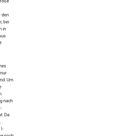
Größe
r den
, bei
n in
Aus
t
ches
 nur
ind. Um
e
n.
ig nach
-
t. Da
,
l-
pe noch