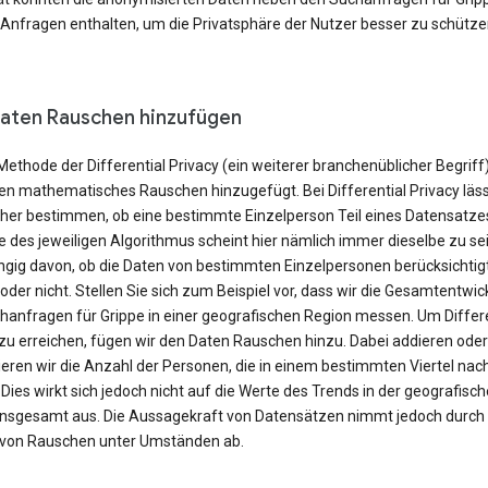
 Anfragen enthalten, um die Privatsphäre der Nutzer besser zu schütze
aten Rauschen hinzufügen
Methode der Differential Privacy (ein weiterer branchenüblicher Begriff
en mathematisches Rauschen hinzugefügt. Bei Differential Privacy läss
cher bestimmen, ob eine bestimmte Einzelperson Teil eines Datensatzes 
 des jeweiligen Algorithmus scheint hier nämlich immer dieselbe zu sei
gig davon, ob die Daten von bestimmten Einzelpersonen berücksichtig
der nicht. Stellen Sie sich zum Beispiel vor, dass wir die Gesamtentwic
hanfragen für Grippe in einer geografischen Region messen. Um Differe
 zu erreichen, fügen wir den Daten Rauschen hinzu. Dabei addieren oder
eren wir die Anzahl der Personen, die in einem bestimmten Viertel nac
Dies wirkt sich jedoch nicht auf die Werte des Trends in der geografisc
insgesamt aus. Die Aussagekraft von Datensätzen nimmt jedoch durch
 von Rauschen unter Umständen ab.