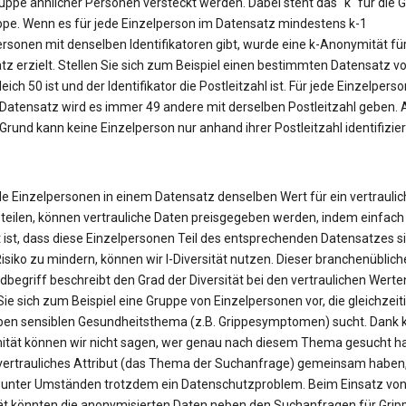
uppe ähnlicher Personen versteckt werden. Dabei steht das "k" für die 
ppe. Wenn es für jede Einzelperson im Datensatz mindestens k-1
ersonen mit denselben Identifikatoren gibt, wurde eine k-Anonymität fü
z erzielt. Stellen Sie sich zum Beispiel einen bestimmten Datensatz vor
eich 50 ist und der Identifikator die Postleitzahl ist. Für jede Einzelperso
Datensatz wird es immer 49 andere mit derselben Postleitzahl geben. 
rund kann keine Einzelperson nur anhand ihrer Postleitzahl identifizier
le Einzelpersonen in einem Datensatz denselben Wert für ein vertrauli
 teilen, können vertrauliche Daten preisgegeben werden, indem einfach
 ist, dass diese Einzelpersonen Teil des entsprechenden Datensatzes s
isiko zu mindern, können wir l-Diversität nutzen. Dieser branchenüblich
begriff beschreibt den Grad der Diversität bei den vertraulichen Werte
Sie sich zum Beispiel eine Gruppe von Einzelpersonen vor, die gleichzeit
en sensiblen Gesundheitsthema (z.B. Grippesymptomen) sucht. Dank k
tät können wir nicht sagen, wer genau nach diesem Thema gesucht ha
n vertrauliches Attribut (das Thema der Suchanfrage) gemeinsam haben
 unter Umständen trotzdem ein Datenschutzproblem. Beim Einsatz von 
tät könnten die anonymisierten Daten neben den Suchanfragen für Grip