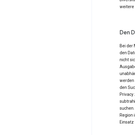
weitere
Den D
Bei der 
den Dat
nicht si
Ausgabe
unabhän
werden o
den Suc
Privacy
subtrahi
suchen. 
Region 
Einsatz