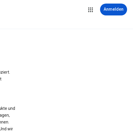
Anmelden
iert.
t
ukte und
agen,
nnen.
 Und wir