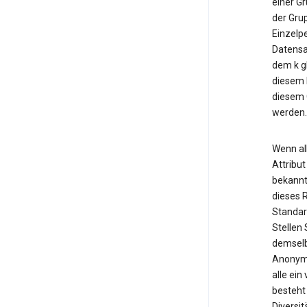
einer Gr
der Gru
Einzelp
Datensat
dem k gl
diesem 
diesem G
werden.
Wenn al
Attribut
bekannt
dieses R
Standard
Stellen 
demselb
Anonymi
alle ei
besteht
Diversi