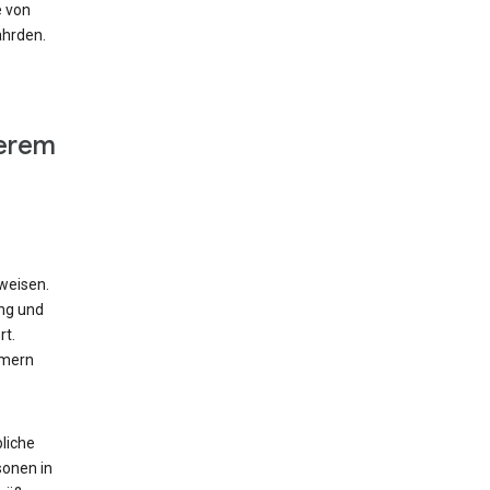
e von
ährden.
derem
weisen.
ung und
rt.
mmern
liche
sonen in