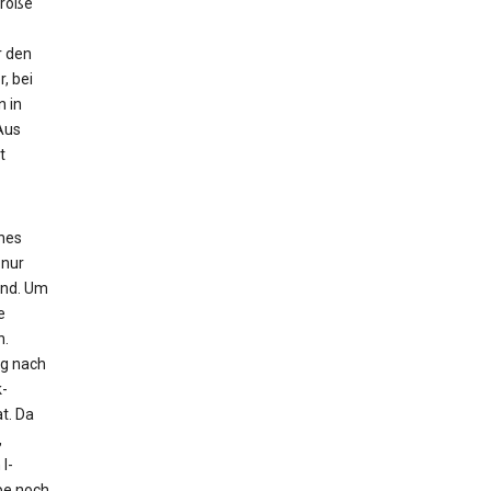
Größe
r den
, bei
n in
Aus
t
ches
 nur
ind. Um
e
n.
ig nach
-
t. Da
,
l-
pe noch