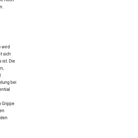
n.
) wird
t sich
ist. Die
n,
t
klung bei
ntial
h Grippe
hen
 den