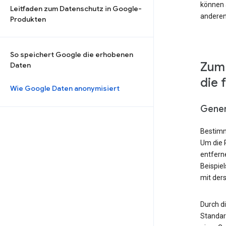
können a
Leitfaden zum Datenschutz in Google-
anderen
Produkten
So speichert Google die erhobenen
Zum 
Daten
die 
Wie Google Daten anonymisiert
Gener
Bestimm
Um die 
entfern
Beispie
mit der
Durch d
Standard