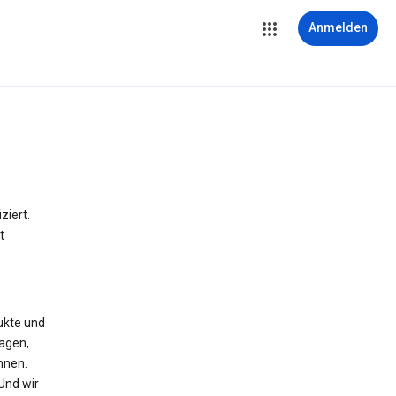
Anmelden
iert.
t
ukte und
agen,
nnen.
 Und wir