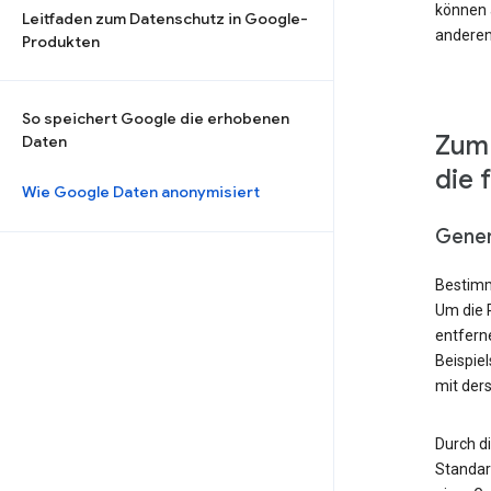
können a
Leitfaden zum Datenschutz in Google-
anderen
Produkten
So speichert Google die erhobenen
Zum 
Daten
die 
Wie Google Daten anonymisiert
Gener
Bestimm
Um die 
entfern
Beispie
mit der
Durch d
Standard