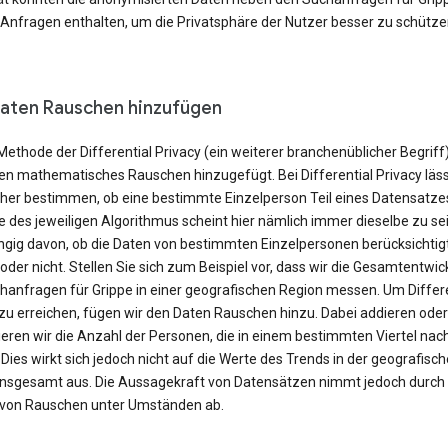
 Anfragen enthalten, um die Privatsphäre der Nutzer besser zu schütze
aten Rauschen hinzufügen
Methode der Differential Privacy (ein weiterer branchenüblicher Begriff
en mathematisches Rauschen hinzugefügt. Bei Differential Privacy läss
cher bestimmen, ob eine bestimmte Einzelperson Teil eines Datensatzes 
 des jeweiligen Algorithmus scheint hier nämlich immer dieselbe zu sei
gig davon, ob die Daten von bestimmten Einzelpersonen berücksichtig
der nicht. Stellen Sie sich zum Beispiel vor, dass wir die Gesamtentwic
hanfragen für Grippe in einer geografischen Region messen. Um Differe
 zu erreichen, fügen wir den Daten Rauschen hinzu. Dabei addieren oder
eren wir die Anzahl der Personen, die in einem bestimmten Viertel nac
Dies wirkt sich jedoch nicht auf die Werte des Trends in der geografisc
insgesamt aus. Die Aussagekraft von Datensätzen nimmt jedoch durch
 von Rauschen unter Umständen ab.