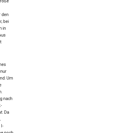
Größe
r den
, bei
n in
Aus
t
ches
 nur
ind. Um
e
n.
ig nach
-
t. Da
,
l-
pe noch