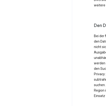
weitere
Den D
Bei der 
den Dat
nicht si
Ausgabe
unabhän
werden o
den Suc
Privacy
subtrahi
suchen. 
Region 
Einsatz