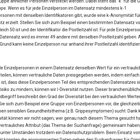
uppe ähnlicher Personen versteckt werden. Dabei steht das "k" für die 
ppe. Wenn es für jede Einzelperson im Datensatz mindestens k-1
ersonen mit denselben Identifikatoren gibt, wurde eine k-Anonymität fü
z erzielt. Stellen Sie sich zum Beispiel einen bestimmten Datensatz vor
eich 50 ist und der Identifikator die Postleitzahl ist. Für jede Einzelperso
Datensatz wird es immer 49 andere mit derselben Postleitzahl geben. 
rund kann keine Einzelperson nur anhand ihrer Postleitzahl identifizier
le Einzelpersonen in einem Datensatz denselben Wert für ein vertrauli
 teilen, können vertrauliche Daten preisgegeben werden, indem einfach
 ist, dass diese Einzelpersonen Teil des entsprechenden Datensatzes s
isiko zu mindern, können wir l-Diversität nutzen. Dieser branchenüblich
begriff beschreibt den Grad der Diversität bei den vertraulichen Werte
Sie sich zum Beispiel eine Gruppe von Einzelpersonen vor, die gleichzeit
en sensiblen Gesundheitsthema (z.B. Grippesymptomen) sucht. Dank k
tät können wir nicht sagen, wer genau nach diesem Thema gesucht ha
n vertrauliches Attribut (das Thema der Suchanfrage) gemeinsam haben
 unter Umständen trotzdem ein Datenschutzproblem. Beim Einsatz von 
tät könnten die anonymisierten Daten neben den Suchanfragen für Grip