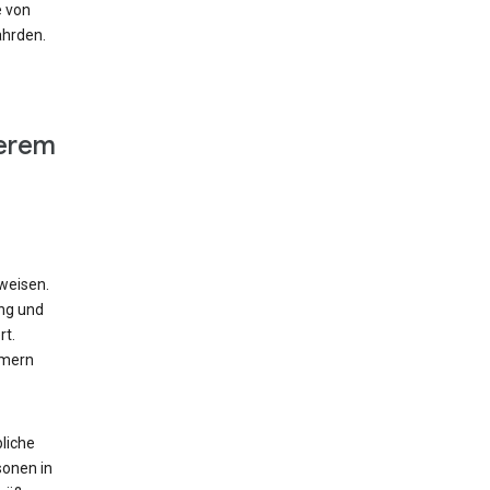
e von
ährden.
derem
weisen.
ung und
rt.
mmern
liche
sonen in