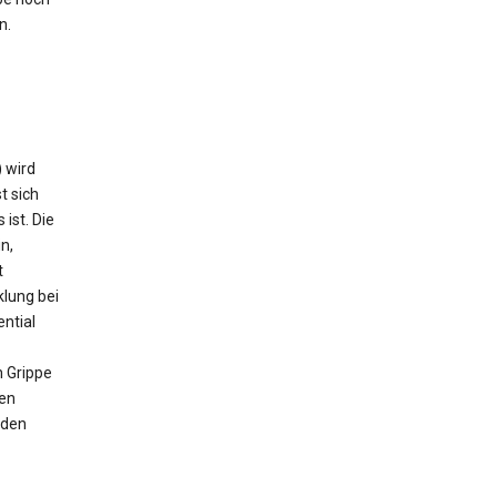
n.
) wird
t sich
ist. Die
n,
t
klung bei
ntial
h Grippe
hen
 den