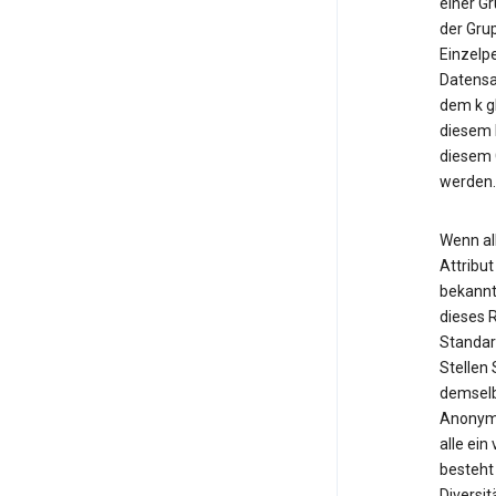
einer Gr
der Gru
Einzelp
Datensat
dem k gl
diesem 
diesem G
werden.
Wenn al
Attribut
bekannt
dieses R
Standard
Stellen 
demselb
Anonymi
alle ei
besteht
Diversi