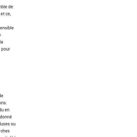
mble de
et ce,
sensible
e
la
, pour
de
ons.
idu en
e donné
luses ou
rches