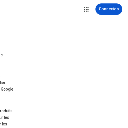
Connexion
 ?
e
ier.
 Google
roduits
ur les
 les