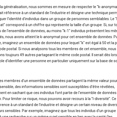
 la généralisation, nous sommes en mesure de respecter le "k-anonymat
it référence à un standard de l'industrie et désigne une technique per
er l'identité d'individus dans un groupe de personnes semblables. Le "k
" correspond à un chiffre qui représente la taille d'un groupe. Si, sur t
us de l'ensemble de données, au moins "k-1" individus présentent les m
tés, nous avons atteint le k-anonymat pour cet ensemble de données. P
 imaginez un ensemble de données pour lequel "k" est égal à 50 et la p
code postal. Si nous analysons tous les membres de cet ensemble, nous
ns toujours 49 autres partageant le même code postal. Il serait dès lors
le d'identifier une personne en particulier uniquement sur la base de s
 les membres d'un ensemble de données partagent la même valeur pou
 sensible, des informations sensibles sont susceptibles d'être révélées,
ent en sachant que ces individus font partie de l'ensemble de données
. Pour limiter ce risque, nous pouvons avoir recours à la "l-diversité". C
érence à un standard de l'industrie et désigne un certain niveau de diver
urs sensibles. Par exemple, imaginez que tous les individus d'un groupe 
 une recherche sur un même sujet sensible en lien avec la santé (les