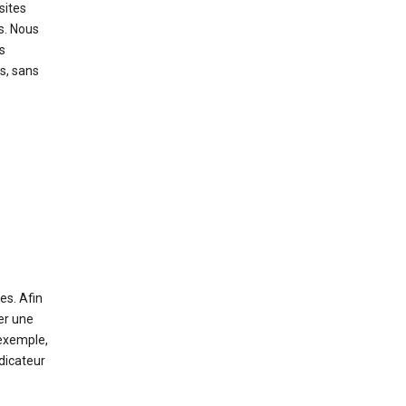
sites
rs. Nous
s
s, sans
es. Afin
er une
 exemple,
dicateur