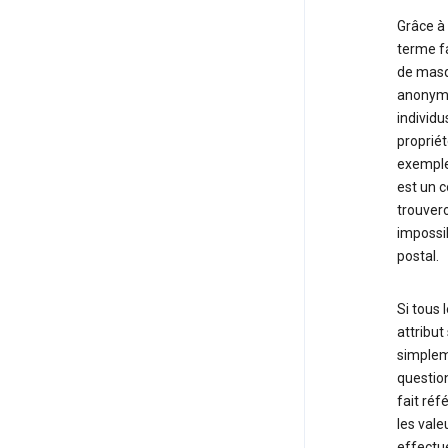
Grâce à
terme fa
de masqu
anonymat
individ
proprié
exemple,
est un 
trouvero
impossib
postal.
Si tous
attribut
simplem
question
fait réf
les vale
effectué