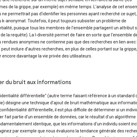
es de la grippe, par exemple) en même temps. L'analyse de cet ense
ne permettrait pas d'identifier les personnes ayant recherché ce sujet, 
 k-anonymat. Toutefois, il peut toujours subsister un problème de
tialité, puisque tous les membres de l'ensemble partagent un attribut 
t de la requête). La l-diversité permet de faire en sorte que l'ensemble d
 rendues anonymes ne contienne pas que des recherches en lien avec 
Il peut inclure d'autres recherches, en plus de celles portant sur la grippe
 encore davantage la vie privée des utilisateurs.
er du bruit aux informations
identialité différentielle" (autre terme faisant référence à un standard 
rie) désigne une technique d'ajout de bruit mathématique aux informati
onfidentialité différentielle, il est plus difficile de déterminer si un indiv
ier fait partie d'un ensemble de données, car le résultat d'un algorithm
damentalement identique, que les informations d'un individu soient inc
aginez par exemple que nous évaluions la tendance générale des reche