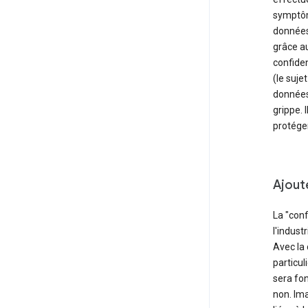
symptôm
données 
grâce au
confiden
(le suje
données
grippe. 
protéger
Ajout
La "conf
l'indust
Avec la c
particul
sera fon
non. Im