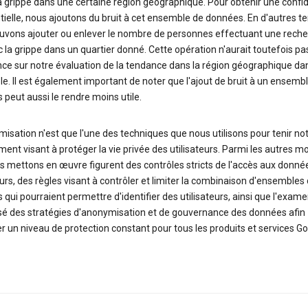
la grippe dans une certaine région géographique. Pour obtenir une confid
tielle, nous ajoutons du bruit à cet ensemble de données. En d'autres t
uvons ajouter ou enlever le nombre de personnes effectuant une reche
c la grippe dans un quartier donné. Cette opération n'aurait toutefois pa
nce sur notre évaluation de la tendance dans la région géographique da
. Il est également important de noter que l'ajout de bruit à un ensemb
peut aussi le rendre moins utile.
isation n'est que l'une des techniques que nous utilisons pour tenir no
nt visant à protéger la vie privée des utilisateurs. Parmi les autres m
s mettons en œuvre figurent des contrôles stricts de l'accès aux donné
eurs, des règles visant à contrôler et limiter la combinaison d'ensembles
qui pourraient permettre d'identifier des utilisateurs, ainsi que l'exam
isé des stratégies d'anonymisation et de gouvernance des données afin
r un niveau de protection constant pour tous les produits et services Go