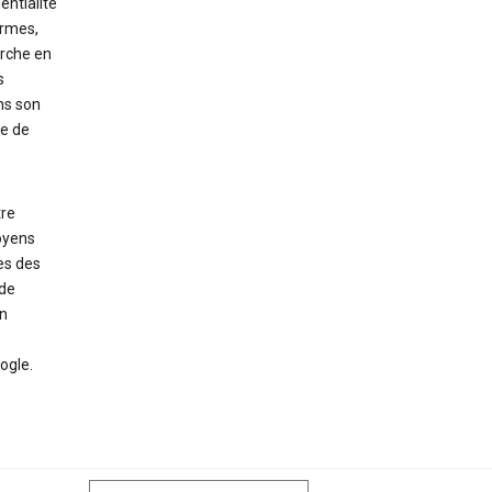
entialité
ermes,
rche en
s
ns son
le de
tre
oyens
es des
 de
en
ogle.