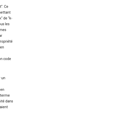
". Ce
mettant
" de "k-
ous les
êmes
ar
ropriété
 en
on code
r un
 en
e terme
sité dans
aient