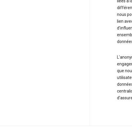
liées à 
différen
nous po
lien ave
d'influe
ensemble
données 
L'anonym
engageme
que nou
utilisat
données 
central
d'assure