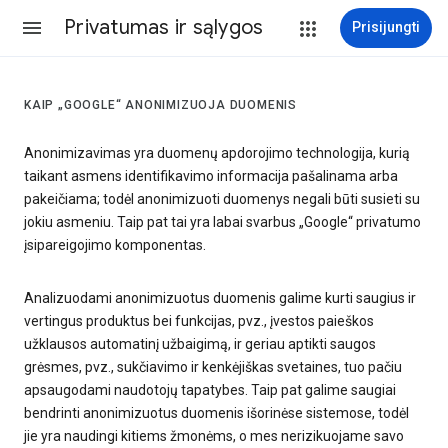
Privatumas ir sąlygos
Prisijungti
KAIP „GOOGLE“ ANONIMIZUOJA DUOMENIS
Anonimizavimas yra duomenų apdorojimo technologija, kurią
taikant asmens identifikavimo informacija pašalinama arba
pakeičiama; todėl anonimizuoti duomenys negali būti susieti su
jokiu asmeniu. Taip pat tai yra labai svarbus „Google“ privatumo
įsipareigojimo komponentas.
Analizuodami anonimizuotus duomenis galime kurti saugius ir
vertingus produktus bei funkcijas, pvz., įvestos paieškos
užklausos automatinį užbaigimą, ir geriau aptikti saugos
grėsmes, pvz., sukčiavimo ir kenkėjiškas svetaines, tuo pačiu
apsaugodami naudotojų tapatybes. Taip pat galime saugiai
bendrinti anonimizuotus duomenis išorinėse sistemose, todėl
jie yra naudingi kitiems žmonėms, o mes nerizikuojame savo