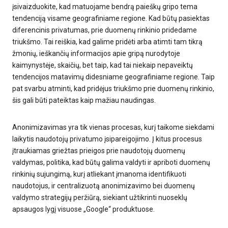
įsivaizduokite, kad matuojame bendrą paieškų gripo tema
tendenciją visame geografiniame regione. Kad būtų pasiektas
diferencinis privatumas, prie duomenų rinkinio pridedame
triukšmo. Tai reiškia, kad galime pridėti arba atimti tam tikrą
žmonių, ieškančių informacijos apie gripą nurodytoje
kaimynystėje, skaičių, bet taip, kad tai niekaip nepaveiktų
tendencijos matavimų didesniame geografiniame regione. Taip
pat svarbu atminti, kad pridėjus triukšmo prie duomenų rinkinio,
šis gali būti pateiktas kaip mažiau naudingas.
Anonimizavimas yra tik vienas procesas, kurį taikome siekdami
laikytis naudotojų privatumo įsipareigojimo. Į kitus procesus
įtraukiamas griežtas prieigos prie naudotojų duomenų
valdymas, politika, kad būtų galima valdyti ir apriboti duomenų
rinkinių sujungimą, kurį atliekant įmanoma identifikuoti
naudotojus, ir centralizuotą anonimizavimo bei duomenų
valdymo strategijų peržiūrą, siekiant užtikrinti nuoseklų
apsaugos lygį visuose „Google“ produktuose.