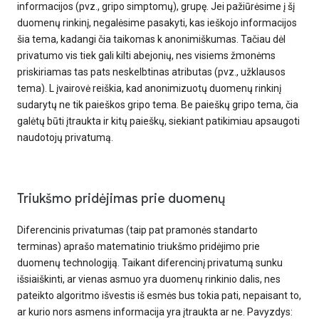
informacijos (pvz., gripo simptomų), grupę. Jei pažiūrėsime į šį
duomenų rinkinį, negalėsime pasakyti, kas ieškojo informacijos
šia tema, kadangi čia taikomas k anonimiškumas. Tačiau dėl
privatumo vis tiek gali kilti abejonių, nes visiems žmonėms
priskiriamas tas pats neskelbtinas atributas (pvz., užklausos
tema). L įvairovė reiškia, kad anonimizuotų duomenų rinkinį
sudarytų ne tik paieškos gripo tema. Be paieškų gripo tema, čia
galėtų būti įtraukta ir kitų paieškų, siekiant patikimiau apsaugoti
naudotojų privatumą.
Triukšmo pridėjimas prie duomenų
Diferencinis privatumas (taip pat pramonės standarto
terminas) aprašo matematinio triukšmo pridėjimo prie
duomenų technologiją. Taikant diferencinį privatumą sunku
išsiaiškinti, ar vienas asmuo yra duomenų rinkinio dalis, nes
pateikto algoritmo išvestis iš esmės bus tokia pati, nepaisant to,
ar kurio nors asmens informacija yra įtraukta ar ne. Pavyzdys: