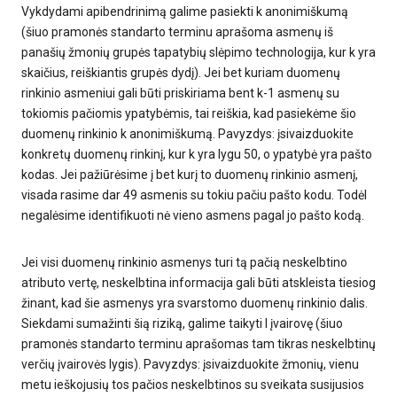
Vykdydami apibendrinimą galime pasiekti k anonimiškumą
(šiuo pramonės standarto terminu aprašoma asmenų iš
panašių žmonių grupės tapatybių slėpimo technologija, kur k yra
skaičius, reiškiantis grupės dydį). Jei bet kuriam duomenų
rinkinio asmeniui gali būti priskiriama bent k-1 asmenų su
tokiomis pačiomis ypatybėmis, tai reiškia, kad pasiekėme šio
duomenų rinkinio k anonimiškumą. Pavyzdys: įsivaizduokite
konkretų duomenų rinkinį, kur k yra lygu 50, o ypatybė yra pašto
kodas. Jei pažiūrėsime į bet kurį to duomenų rinkinio asmenį,
visada rasime dar 49 asmenis su tokiu pačiu pašto kodu. Todėl
negalėsime identifikuoti nė vieno asmens pagal jo pašto kodą.
Jei visi duomenų rinkinio asmenys turi tą pačią neskelbtino
atributo vertę, neskelbtina informacija gali būti atskleista tiesiog
žinant, kad šie asmenys yra svarstomo duomenų rinkinio dalis.
Siekdami sumažinti šią riziką, galime taikyti l įvairovę (šiuo
pramonės standarto terminu aprašomas tam tikras neskelbtinų
verčių įvairovės lygis). Pavyzdys: įsivaizduokite žmonių, vienu
metu ieškojusių tos pačios neskelbtinos su sveikata susijusios