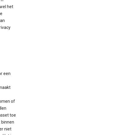
wel het
de
kan
rivacy
or een
tmaakt
nomen of
llen
nsset toe
t binnen
er niet