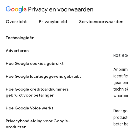
Privacy en voorwaarden
Overzicht
Privacybeleid
Servicevoorwaarden
Technologieën
Adverteren
HOE GO
Hoe Google cookies gebruikt
Anonimi
Hoe Google locatiegegevens gebruikt
identifi
geanoni
Hoe Google creditcardnummers
techniek
gebruikt voor betalingen
waarbor
Hoe Google Voice werkt
Door ge
product
Privacyhandleiding voor Google-
beter be
producten