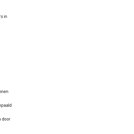
s in
unnen
epaald
 door