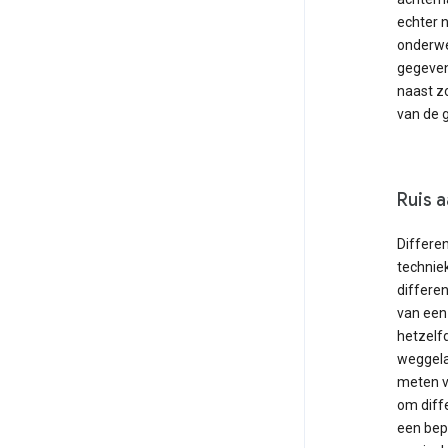
echter 
onderwe
gegeven
naast z
van de 
Ruis 
Differen
technie
differen
van een
hetzelf
weggela
meten v
om diffe
een bepa