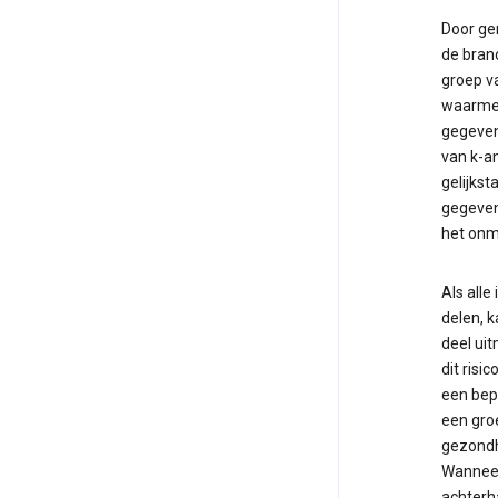
Door gen
de branc
groep va
waarmee
gegeven
van k-a
gelijkst
gegeven
het onmo
Als all
delen, 
deel ui
dit risi
een bep
een gro
gezondh
Wanneer
achterh