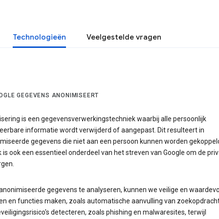
Technologieën
Veelgestelde vragen
OGLE GEGEVENS ANONIMISEERT
sering is een gegevensverwerkingstechniek waarbij alle persoonlijk
ceerbare informatie wordt verwijderd of aangepast. Dit resulteert in
miseerde gegevens die niet aan een persoon kunnen worden gekoppel
 is ook een essentieel onderdeel van het streven van Google om de priv
gen.
anonimiseerde gegevens te analyseren, kunnen we veilige en waardevo
en en functies maken, zoals automatische aanvulling van zoekopdrach
veiligingsrisico's detecteren, zoals phishing en malwaresites, terwijl