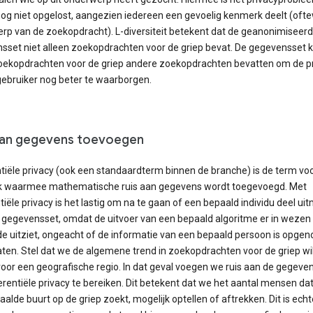
nog niet opgelost, aangezien iedereen een gevoelig kenmerk deelt (ofte
rp van de zoekopdracht). L-diversiteit betekent dat de geanonimiseer
sset niet alleen zoekopdrachten voor de griep bevat. De gegevensset 
oekopdrachten voor de griep andere zoekopdrachten bevatten om de p
gebruiker nog beter te waarborgen.
aan gegevens toevoegen
tiële privacy (ook een standaardterm binnen de branche) is de term vo
k waarmee mathematische ruis aan gegevens wordt toegevoegd. Met
tiële privacy is het lastig om na te gaan of een bepaald individu deel ui
 gegevensset, omdat de uitvoer van een bepaald algoritme er in wezen
de uitziet, ongeacht of de informatie van een bepaald persoon is opge
ten. Stel dat we de algemene trend in zoekopdrachten voor de griep wi
oor een geografische regio. In dat geval voegen we ruis aan de gegeve
rentiële privacy te bereiken. Dit betekent dat we het aantal mensen da
alde buurt op de griep zoekt, mogelijk optellen of aftrekken. Dit is echt