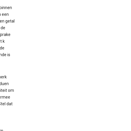
 binnen
n een
en getal
 de
sprake
t k
 de
nde is
merk
iduen
iteit om
aarmee
tel dat
em