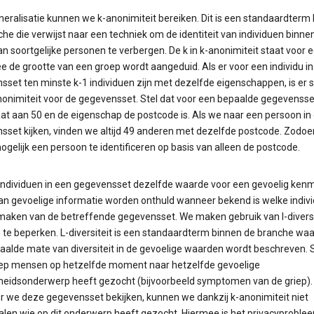
eralisatie kunnen we k-anonimiteit bereiken. Dit is een standaardterm
he die verwijst naar een techniek om de identiteit van individuen binne
n soortgelijke personen te verbergen. De k in k-anonimiteit staat voor e
 de grootte van een groep wordt aangeduid. Als er voor een individu in
sset ten minste k-1 individuen zijn met dezelfde eigenschappen, is er 
nonimiteit voor de gegevensset. Stel dat voor een bepaalde gegevensse
aat aan 50 en de eigenschap de postcode is. Als we naar een persoon in
sset kijken, vinden we altijd 49 anderen met dezelfde postcode. Zodoe
gelijk een persoon te identificeren op basis van alleen de postcode.
e individuen in een gegevensset dezelfde waarde voor een gevoelig ken
kan gevoelige informatie worden onthuld wanneer bekend is welke indiv
tmaken van de betreffende gegevensset. We maken gebruik van l-divers
co te beperken. L-diversiteit is een standaardterm binnen de branche w
aalde mate van diversiteit in de gevoelige waarden wordt beschreven. S
ep mensen op hetzelfde moment naar hetzelfde gevoelige
eidsonderwerp heeft gezocht (bijvoorbeeld symptomen van de griep).
 we deze gegevensset bekijken, kunnen we dankzij k-anonimiteit niet
alen wie op dit onderwerp heeft gezocht. Hiermee is het privacyproble