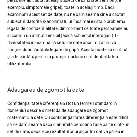
persoane au căutat același subiect de sănătate sensibil (de
exemplu, simptomele gripei), toate în același timp. Dacă
examinăm acest set de date, nu ne dăm seama cine a căutat
subiectul, datorită k-anonimatului. Însă mai există o problemă
legată de confidențialitate, din moment ce toate persoanele au
în comun un atribut sensibil (adică subiectul interogării). L-
diversitatea înseamnă că setul de date anonimizat nu va
conține doar căutările legate de gripă. Acesta poate să conțină
și alte căutări, pentru a proteja mai bine confidențialitatea
utilizatorului.
Adăugarea de zgomot la date
Confidențialitatea diferențială (tot un termen standard în
domeniu) descrie o metodă de adăugare de zgomot
matematic la date. Cu confidențialitatea diferențială este dificil
să ne dăm seama dacă o anumită persoană face parte dintr-un
set de date, deoarece rezultatul unui algoritm dat va părea în