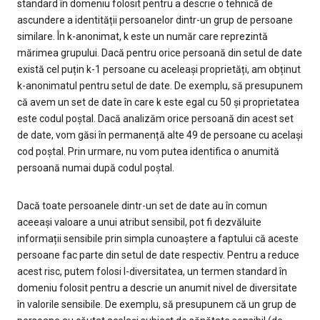
standard în domeniu folosit pentru a descrie o tehnică de
ascundere a identității persoanelor dintr-un grup de persoane
similare. În k-anonimat, k este un număr care reprezintă
mărimea grupului. Dacă pentru orice persoană din setul de date
există cel puțin k-1 persoane cu aceleași proprietăți, am obținut
k-anonimatul pentru setul de date. De exemplu, să presupunem
că avem un set de date în care k este egal cu 50 și proprietatea
este codul poștal. Dacă analizăm orice persoană din acest set
de date, vom găsi în permanență alte 49 de persoane cu același
cod poștal. Prin urmare, nu vom putea identifica o anumită
persoană numai după codul poștal.
Dacă toate persoanele dintr-un set de date au în comun
aceeași valoare a unui atribut sensibil, pot fi dezvăluite
informații sensibile prin simpla cunoaștere a faptului că aceste
persoane fac parte din setul de date respectiv. Pentru a reduce
acest risc, putem folosi l-diversitatea, un termen standard în
domeniu folosit pentru a descrie un anumit nivel de diversitate
în valorile sensibile. De exemplu, să presupunem că un grup de