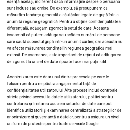
esență același, indiferent dacă informațiile despre o persoană
sunt incluse sau omise. De exemplu, să presupunem că
măsurăm tendința generală a căutărilor legate de gripă într-o
anumită regiune geografică. Pentru a obține confidențialitatea
diferențială, adăugăm zgomot la setul de date. Aceasta
înseamnă că putem adăuga sau scădea numărul de persoane
care caută subiectul gripă într-un anumit cartier, dar aceasta nu
va afecta măsurarea tendinței în regiunea geografică mai
extinsă. De asemenea, este important de reținut că adăugarea
de zgomot la un set de date îl poate face mai puțin util.
Anonimizarea este doar unul dintre procesele pe care le
folosim pentru a ne păstra angajamentul față de
confidențialitatea utilizatorului. Alte procese includ controale
stricte privind accesul la datele utilizatorului, politici pentru
controlarea și limitarea asocierii seturilor de date care pot
identifica utilizatorii și examinarea centralizată a strategiilor de
anonimizare și guvernanță a datelor, pentru a asigura un nivel
uniform de protecție pentru toate serviciile Google.